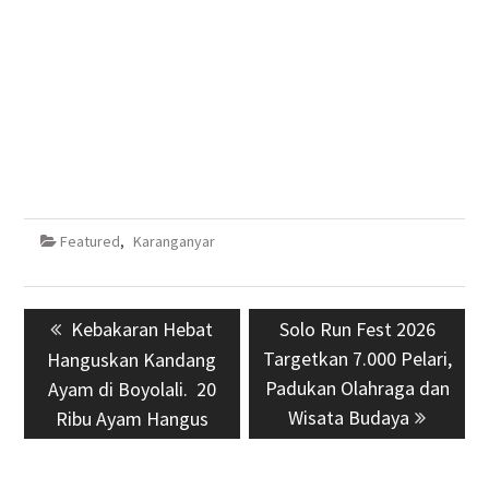
Featured
,
Karanganyar
Navigasi
Previous
Kebakaran Hebat
Next
Solo Run Fest 2026
pos
post:
Targetkan 7.000 Pelari,
post:
Hanguskan Kandang
Padukan Olahraga dan
Ayam di Boyolali. 20
Wisata Budaya
Ribu Ayam Hangus