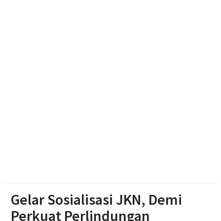
Pembuatan Google Maps bagi UMKM
Rumah Warga Kemusu Hangus Terbakar, Polisi
Lakukan Penyelidikan
Polres Boyolali Ungkap Kasus Jambret, Pelaku
Dibekuk di Tengaran
Patroli Medsos Jadi Instruksi Kapolres Sragen,
Bhabinkamtibmas Diminta Deteksi Gangguan
Kamtibmas Sejak Dini
Gelar Sosialisasi JKN, Demi
Perkuat Perlindungan