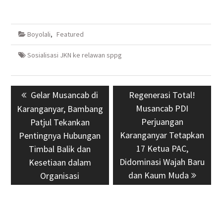
Boyolali
,
Featured
Sosialisasi JKN ke relawan sppg
Navigasi
Previous
Gelar Musancab di
Next
Regenerasi Total!
pos
post:
post:
Musancab PDI
Karanganyar, Bambang
Perjuangan
Patjul Tekankan
Karanganyar Tetapkan
Pentingnya Hubungan
17 Ketua PAC,
Timbal Balik dan
Didominasi Wajah Baru
Kesetiaan dalam
dan Kaum Muda
Organisasi