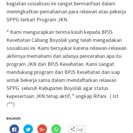
kegiatan sosialisasi ini sangat bermanfaat dalam
meningkatkan pemahaman para relawan atau pekerja
SPPG terkait Program JKN.
“ Kami mengucapkan terima kasih kepada BPJS
Kesehatan Cabang Boyolali yang telah mengadakan
sosialisasi ini. Kami bersyukur karena relawan-relawan
akhirnya memahami dan adanya pencerahan apa itu
program JKN dari BPJS Kesehatan. Kami sangat
mendukung program dari BPJS Kesehatan dan siap
untuk bekerja sama dalam mendaftarkan relawan
SPPG seluruh Kabupaten Boyolali agar status
kepesertaan JKN tetap aktif, ” ungkap Rifani. ( Ist
/**)
BAGIKAN
Klik
Klik
Klik
Klik
Lagi
untuk
untuk
untuk
untuk