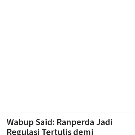
Optimalisasi Branding dan Digital Marketing UMKM
melalui Desain Kemasan dan Banner
Aksi Cepat Polisi Padamkan Kebakaran Lahan
Bambu di Mojosongo
Penutupan Muktamar ke-15 NA, Rektor UMS
Umumkan Siapkan Beasiswa bagi Kader Nasyiatul
Aisyiyah
Wabup Said: Ranperda Jadi
Regulasi Tertulis demi