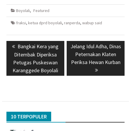
Boyolali
,
Featured
fraksi
,
ketua dprd boyolali
,
ranperda
,
wabup said
Navigasi
Previous
Bangkai Kera yang
Next
Jelang Idul Adha, Dinas
pos
post:
post:
Peternakan Klaten
Ditembak Diperiksa
Periksa Hewan Kurban
Petugas Puskeswan
Karanggede Boyolali
10 TERPOPULER