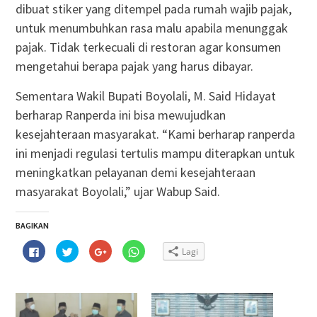
dibuat stiker yang ditempel pada rumah wajib pajak,
untuk menumbuhkan rasa malu apabila menunggak
pajak. Tidak terkecuali di restoran agar konsumen
mengetahui berapa pajak yang harus dibayar.
Sementara Wakil Bupati Boyolali, M. Said Hidayat
berharap Ranperda ini bisa mewujudkan
kesejahteraan masyarakat. “Kami berharap ranperda
ini menjadi regulasi tertulis mampu diterapkan untuk
meningkatkan pelayanan demi kesejahteraan
masyarakat Boyolali,” ujar Wabup Said.
BAGIKAN
Klik
Klik
Klik
Klik
Lagi
untuk
untuk
untuk
untuk
membagikan
berbagi
berbagi
berbagi
di
pada
via
di
Facebook(Membuka
Twitter(Membuka
Google+
WhatsApp(Membuka
di
di
(Membuka
di
jendela
jendela
di
jendela
yang
yang
jendela
yang
baru)
baru)
yang
baru)