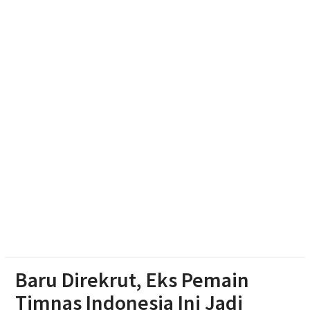
Ekonomi Senilai Rp 20,2 Triliun
Abimanyu, Bermodal Sewa Laptop Rp 50 Ribu Lolos
Ujian CBT Domisili Kampus UNY
Dukung Kota Berkelanjutan, IPB University Inisiasi
Kolaborasi Pengelolaan Rusa Timor di Surakarta
Waspada Karhutla dan Kebakaran Rumah, Polres
Sragen Siagakan 479 Personel Hadapi Musim
Kemarau
Baru Direkrut, Eks Pemain
Timnas Indonesia Ini Jadi