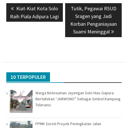
Navigasi
Previous
Kiat-Kiat Kota Solo
Next
Tutik, Pegawai RSUD
pos
post:
post:
Sragen yang Jadi
Raih Piala Adipura Lagi
Korban Penganiayaan
Suami Meninggal
10 TERPOPULER
Warga Notosuman Jayengan Solo Hias Gapura
Bertuliskan “JARWONO” Sebagai Simbol Kampung
Toleransi
FPMK Soroti Proyek Peningkatan Jalan