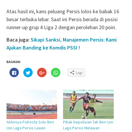
Atas hasil ini, kans peluang Persis lolos ke babak 16
besar terbuka lebar. Saat ini Persis berada di posisi
runner-up grup 4 Liga 2 dengan perolehan 20 poin.
Baca juga:
Sikapi Sanksi, Manajemen Persis: Kami
Ajukan Banding ke Komdis PSSI !
BAGIKAN
Klik
Klik
Klik
Klik
Lagi
untuk
untuk
untuk
untuk
membagikan
berbagi
berbagi
berbagi
di
pada
via
di
Facebook(Membuka
Twitter(Membuka
Google+
WhatsApp(Membuka
di
di
(Membuka
di
jendela
jendela
di
jendela
yang
yang
jendela
yang
baru)
baru)
yang
baru)
baru)
Akhirnya Polresta Solo Beri
Pihak Kepolisian Tak Beri Izin
Izin Laga Persis Lawan
Laga Persis Melawan