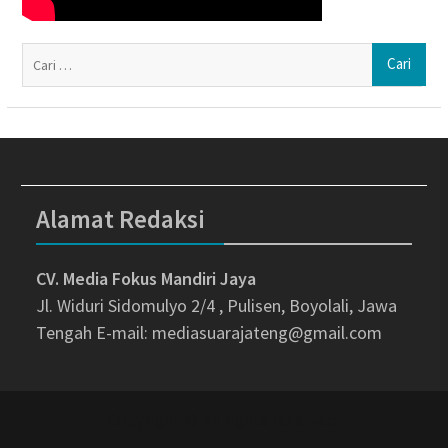
Ca
un
Alamat Redaksi
CV. Media Fokus Mandiri Jaya
Jl. Widuri Sidomulyo 2/4 , Pulisen, Boyolali, Jawa
Tengah
E-mail: mediasuarajateng@gmail.com
Copyright © All rights reserved.