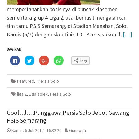
mempertahankan posisinya di puncak klasemen
sementara grup 4 Liga 2, usai berhasil mengalahkan
tim tamu PSIS Semarang, di Stadion Manahan, Solo,
Kamis (6/7) dengan skor tipis 1-0. Persis kokoh di
[…]
BAGIKAN
Klik
Klik
Klik
Klik
Lagi
untuk
untuk
untuk
untuk
membagikan
berbagi
berbagi
berbagi
di
pada
via
di
Facebook(Membuka
Twitter(Membuka
Google+
WhatsApp(Membuka
di
di
(Membuka
di
Featured
,
Persis Solo
jendela
jendela
di
jendela
yang
yang
jendela
yang
baru)
baru)
yang
baru)
baru)
liga 2
,
Liga gojek
,
Persis Solo
Goolllll….Punggawa Persis Solo Jebol Gawang
PSIS Semarang
Kamis, 6 Juli 2017 | 16:32 26
Gunawan