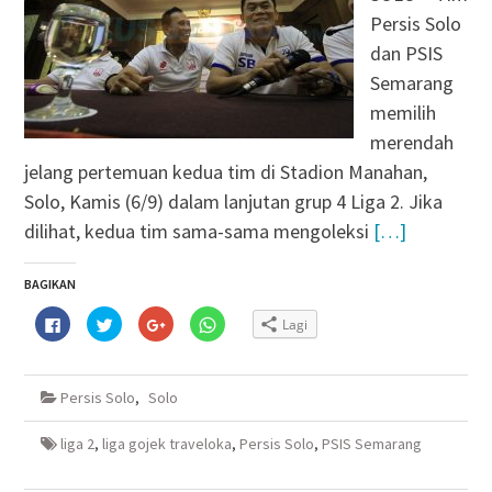
Persis Solo
dan PSIS
Semarang
memilih
merendah
jelang pertemuan kedua tim di Stadion Manahan,
Solo, Kamis (6/9) dalam lanjutan grup 4 Liga 2. Jika
dilihat, kedua tim sama-sama mengoleksi
[…]
BAGIKAN
Klik
Klik
Klik
Klik
Lagi
untuk
untuk
untuk
untuk
membagikan
berbagi
berbagi
berbagi
di
pada
via
di
Facebook(Membuka
Twitter(Membuka
Google+
WhatsApp(Membuka
di
di
(Membuka
di
Persis Solo
,
Solo
jendela
jendela
di
jendela
yang
yang
jendela
yang
baru)
baru)
yang
baru)
baru)
liga 2
,
liga gojek traveloka
,
Persis Solo
,
PSIS Semarang