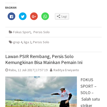
BAGIKAN
Klik
Klik
Klik
Klik
Lagi
untuk
untuk
untuk
untuk
membagikan
berbagi
berbagi
berbagi
di
pada
via
di
Facebook(Membuka
Twitter(Membuka
Google+
WhatsApp(Membuka
di
di
(Membuka
di
Fokus Sport
,
Persis Solo
jendela
jendela
di
jendela
yang
yang
jendela
yang
baru)
baru)
yang
baru)
baru)
grup 4
,
liga 2
,
Persis Solo
Lawan PSIR Rembang, Persis Solo
Kemungkinan Bisa Mainkan Pemain Ini
Rabu, 12 Juli 2017 | 17:57 19
Raditya Erwiyanto
FOKUS
SPORT –
SOLO –
Salah satu
striker