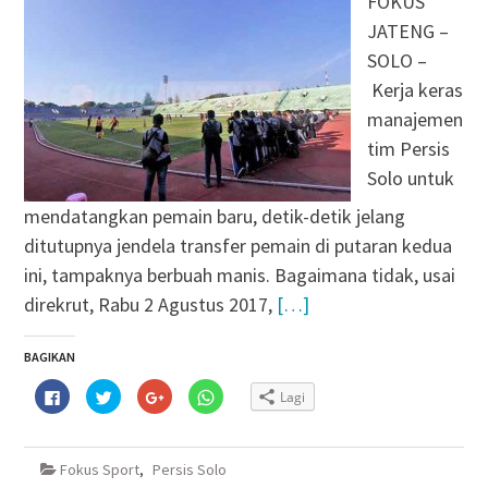
FOKUS
JATENG –
SOLO –
Kerja keras
manajemen
tim Persis
Solo untuk
mendatangkan pemain baru, detik-detik jelang
ditutupnya jendela transfer pemain di putaran kedua
ini, tampaknya berbuah manis. Bagaimana tidak, usai
direkrut, Rabu 2 Agustus 2017,
[…]
BAGIKAN
Klik
Klik
Klik
Klik
Lagi
untuk
untuk
untuk
untuk
membagikan
berbagi
berbagi
berbagi
di
pada
via
di
Facebook(Membuka
Twitter(Membuka
Google+
WhatsApp(Membuka
di
di
(Membuka
di
Fokus Sport
,
Persis Solo
jendela
jendela
di
jendela
yang
yang
jendela
yang