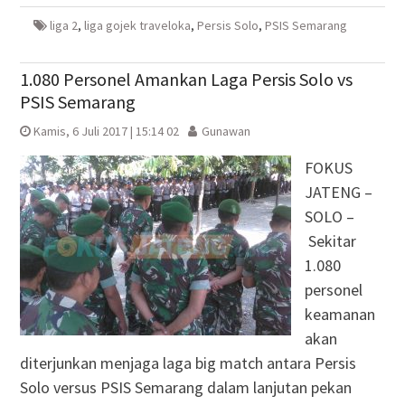
baru)
baru)
yang
baru)
baru)
liga 2
,
liga gojek traveloka
,
Persis Solo
,
PSIS Semarang
1.080 Personel Amankan Laga Persis Solo vs
PSIS Semarang
Kamis, 6 Juli 2017 | 15:14 02
Gunawan
FOKUS
JATENG –
SOLO –
Sekitar
1.080
personel
keamanan
akan
diterjunkan menjaga laga big match antara Persis
Solo versus PSIS Semarang dalam lanjutan pekan