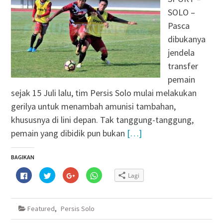
SOLO –
Pasca
dibukanya
jendela
transfer
pemain
sejak 15 Juli lalu, tim Persis Solo mulai melakukan
gerilya untuk menambah amunisi tambahan,
khususnya di lini depan. Tak tanggung-tanggung,
pemain yang dibidik pun bukan
[…]
BAGIKAN
Klik
Klik
Klik
Klik
Lagi
untuk
untuk
untuk
untuk
membagikan
berbagi
berbagi
berbagi
di
pada
via
di
Facebook(Membuka
Twitter(Membuka
Google+
WhatsApp(Membuka
di
di
(Membuka
di
Featured
,
Persis Solo
jendela
jendela
di
jendela
yang
yang
jendela
yang
baru)
baru)
yang
baru)