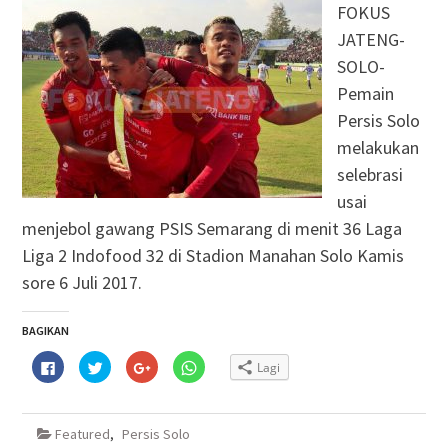
FOKUS
JATENG-
SOLO-
Pemain
Persis Solo
melakukan
selebrasi
usai
menjebol gawang PSIS Semarang di menit 36 Laga
Liga 2 Indofood 32 di Stadion Manahan Solo Kamis
sore 6 Juli 2017.
BAGIKAN
Klik
Klik
Klik
Klik
Lagi
untuk
untuk
untuk
untuk
membagikan
berbagi
berbagi
berbagi
di
pada
via
di
Facebook(Membuka
Twitter(Membuka
Google+
WhatsApp(Membuka
di
di
(Membuka
di
Featured
,
Persis Solo
jendela
jendela
di
jendela
yang
yang
jendela
yang