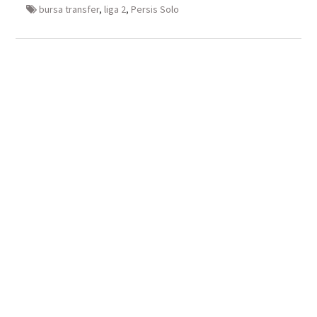
baru)
bursa transfer
,
liga 2
,
Persis Solo