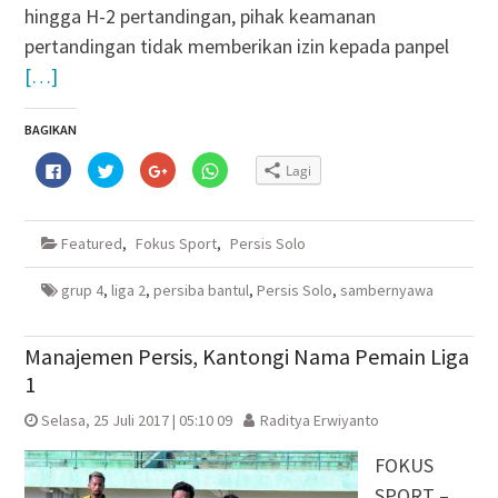
hingga H-2 pertandingan, pihak keamanan
pertandingan tidak memberikan izin kepada panpel
[…]
BAGIKAN
Klik
Klik
Klik
Klik
Lagi
untuk
untuk
untuk
untuk
membagikan
berbagi
berbagi
berbagi
di
pada
via
di
Facebook(Membuka
Twitter(Membuka
Google+
WhatsApp(Membuka
di
di
(Membuka
di
Featured
,
Fokus Sport
,
Persis Solo
jendela
jendela
di
jendela
yang
yang
jendela
yang
baru)
baru)
yang
baru)
baru)
grup 4
,
liga 2
,
persiba bantul
,
Persis Solo
,
sambernyawa
Manajemen Persis, Kantongi Nama Pemain Liga
1
Selasa, 25 Juli 2017 | 05:10 09
Raditya Erwiyanto
FOKUS
SPORT –