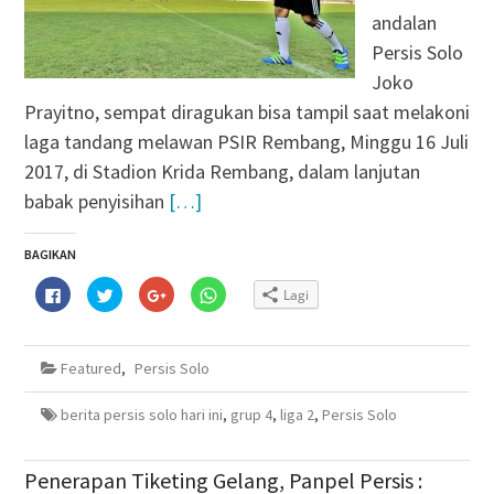
andalan
Persis Solo
Joko
Prayitno, sempat diragukan bisa tampil saat melakoni
laga tandang melawan PSIR Rembang, Minggu 16 Juli
2017, di Stadion Krida Rembang, dalam lanjutan
babak penyisihan
[…]
BAGIKAN
Klik
Klik
Klik
Klik
Lagi
untuk
untuk
untuk
untuk
membagikan
berbagi
berbagi
berbagi
di
pada
via
di
Facebook(Membuka
Twitter(Membuka
Google+
WhatsApp(Membuka
di
di
(Membuka
di
Featured
,
Persis Solo
jendela
jendela
di
jendela
yang
yang
jendela
yang
baru)
baru)
yang
baru)
baru)
berita persis solo hari ini
,
grup 4
,
liga 2
,
Persis Solo
Penerapan Tiketing Gelang, Panpel Persis :