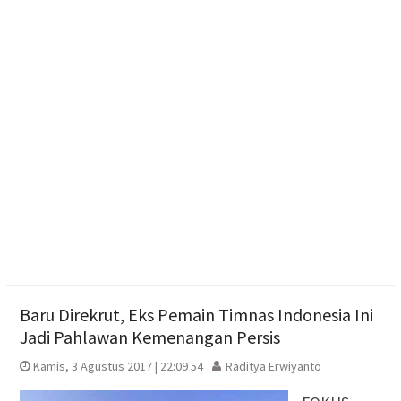
Adaptif
Emak-emak Desa Nepen Antusias Ikuti Lomba
Agustusan 2026
Optimalisasi Branding dan Digital Marketing UMKM
melalui Desain Kemasan dan Banner
Aksi Cepat Polisi Padamkan Kebakaran Lahan
Bambu di Mojosongo
Baru Direkrut, Eks Pemain Timnas Indonesia Ini
Jadi Pahlawan Kemenangan Persis
Kamis, 3 Agustus 2017 | 22:09 54
Raditya Erwiyanto