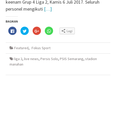
keenam Grup 4 Liga 2, Kamis 6 Juli 2017. Seluruh
personel mengikuti
[…]
BAGIKAN
Klik
Klik
Klik
Klik
Lagi
untuk
untuk
untuk
untuk
membagikan
berbagi
berbagi
berbagi
di
pada
via
di
Facebook(Membuka
Twitter(Membuka
Google+
WhatsApp(Membuka
di
di
(Membuka
di
Featured
,
Fokus Sport
jendela
jendela
di
jendela
yang
yang
jendela
yang
baru)
baru)
yang
baru)
baru)
liga 2
,
live news
,
Persis Solo
,
PSIS Semarang
,
stadion
manahan