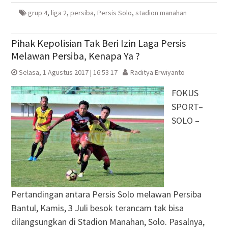
baru)
baru)
yang
baru)
baru)
grup 4
,
liga 2
,
persiba
,
Persis Solo
,
stadion manahan
Pihak Kepolisian Tak Beri Izin Laga Persis
Melawan Persiba, Kenapa Ya ?
Selasa, 1 Agustus 2017 | 16:53 17
Raditya Erwiyanto
FOKUS
SPORT–
SOLO –
Pertandingan antara Persis Solo melawan Persiba
Bantul, Kamis, 3 Juli besok terancam tak bisa
dilangsungkan di Stadion Manahan, Solo. Pasalnya,