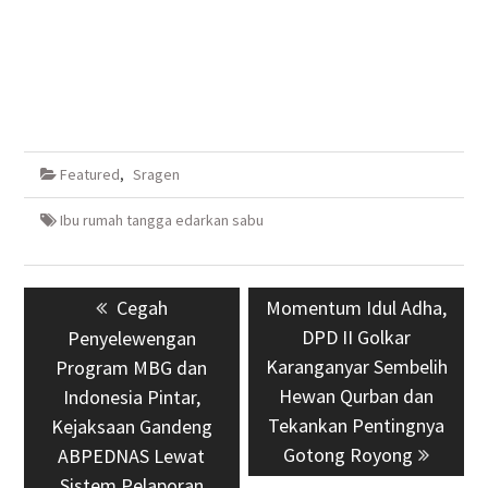
Featured
,
Sragen
Ibu rumah tangga edarkan sabu
Navigasi
Previous
Cegah
Next
Momentum Idul Adha,
pos
post:
post:
DPD II Golkar
Penyelewengan
Karanganyar Sembelih
Program MBG dan
Hewan Qurban dan
Indonesia Pintar,
Tekankan Pentingnya
Kejaksaan Gandeng
Gotong Royong
ABPEDNAS Lewat
Sistem Pelaporan