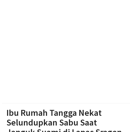
Dibekuk di Tengaran
Diduga Karena Lapuk, Rumah Warga Sambi Roboh.
Bhabinkamtibmas Gotong Royong, Salurkan
Bantuan
Pilgub Jateng 2029, Pemprov Siapkan Dana
Cadangan Rp1,2 Triliun
Ibu Rumah Tangga Nekat
Selundupkan Sabu Saat