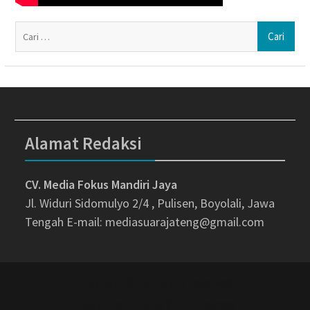
Ca
un
Alamat Redaksi
CV. Media Fokus Mandiri Jaya
Jl. Widuri Sidomulyo 2/4 , Pulisen, Boyolali, Jawa
Tengah
E-mail: mediasuarajateng@gmail.com
Copyright © All rights reserved.
Magazine Plus by
WEN Themes