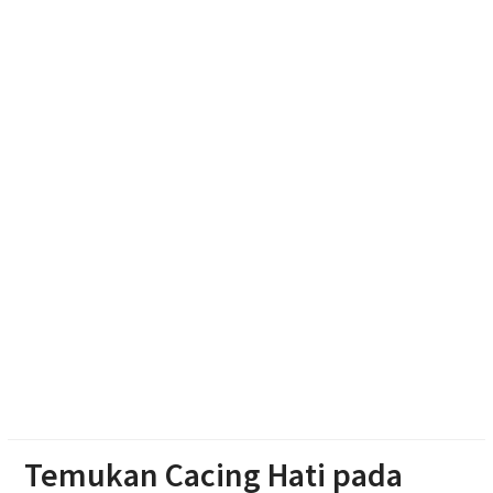
Haedar Nashir Ingatkan Muktamar Nasyiatul
Aisyiyah Utamakan Persaudaraan
Muktamar Nasyiatul Aisyiyah Pilih 13 Formatur
Periode 2026-2030
Paylater Ancam Ketahanan Keluarga, Literasi
Keuangan jadi Benteng Utama
Temukan Cacing Hati pada