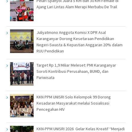
Pelari Spanyol Juara 5 Km dan 30 Km Female di
Ajang Lari Lintas Alam Merapi Merbabu De Trail
Juliyatmono Anggota Komisi X DPR Asal
Karanganyar Dorong Kesetaraan Pendidikan
Negeri-Swasta & Kepastian Anggaran 20% dalam
RUU Pendidikan
Target Rp 1,9 Miliar Meleset: PMI Karanganyar
Soroti Kontribusi Perusahaan, BUMD, dan
Pariwisata
KKN PPM UNISRI Solo Kelompok 99 Dorong
Kesadaran Masyarakat melalui Sosialisasi
Pencegahan HIV
KKN-PPM UNISRI 2026 Gelar Kelas Kreatif “Menjadi