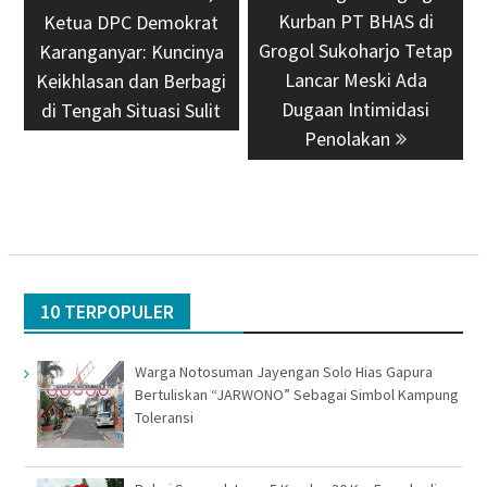
post:
Kurban PT BHAS di
post:
Ketua DPC Demokrat
Grogol Sukoharjo Tetap
Karanganyar: Kuncinya
Lancar Meski Ada
Keikhlasan dan Berbagi
Dugaan Intimidasi
di Tengah Situasi Sulit
Penolakan
10 TERPOPULER
Warga Notosuman Jayengan Solo Hias Gapura
Bertuliskan “JARWONO” Sebagai Simbol Kampung
Toleransi