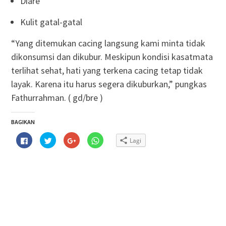
Diare
Kulit gatal-gatal
“Yang ditemukan cacing langsung kami minta tidak
dikonsumsi dan dikubur. Meskipun kondisi kasatmata
terlihat sehat, hati yang terkena cacing tetap tidak
layak. Karena itu harus segera dikuburkan,” pungkas
Fathurrahman. ( gd/bre )
BAGIKAN
Klik
Klik
Klik
Klik
Lagi
untuk
untuk
untuk
untuk
membagikan
berbagi
berbagi
berbagi
di
pada
via
di
Facebook(Membuka
Twitter(Membuka
Google+
WhatsApp(Membuka
di
di
(Membuka
di
jendela
jendela
di
jendela
yang
yang
jendela
yang
baru)
baru)
yang
baru)
baru)