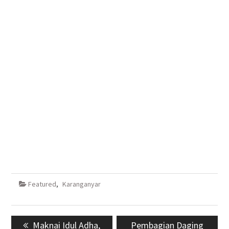
Featured
,
Karanganyar
Navigasi
Previous
Maknai Idul Adha,
Next
Pembagian Daging
pos