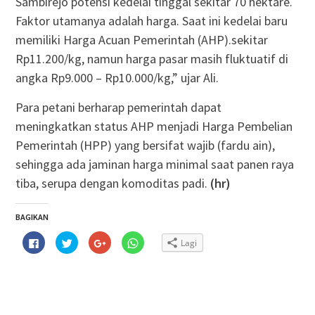
Sambirejo potensi kedelai tinggal sekitar 70 hektare.
Faktor utamanya adalah harga. Saat ini kedelai baru
memiliki Harga Acuan Pemerintah (AHP).sekitar
Rp11.200/kg, namun harga pasar masih fluktuatif di
angka Rp9.000 – Rp10.000/kg,” ujar Ali.
Para petani berharap pemerintah dapat
meningkatkan status AHP menjadi Harga Pembelian
Pemerintah (HPP) yang bersifat wajib (fardu ain),
sehingga ada jaminan harga minimal saat panen raya
tiba, serupa dengan komoditas padi.
(hr)
BAGIKAN
Klik
Klik
Klik
Klik
Lagi
untuk
untuk
untuk
untuk
membagikan
berbagi
berbagi
berbagi
di
pada
via
di
Facebook(Membuka
Twitter(Membuka
Google+
WhatsApp(Membuka
di
di
(Membuka
di
jendela
jendela
di
jendela
yang
yang
jendela
yang
baru)
baru)
yang
baru)