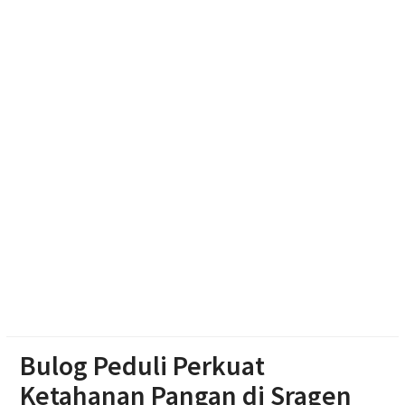
Literasi Anak Melalui Kegiatan Membaca, Bermain,
Berkarya, dan Bercerita
Polres Boyolali Salurkan 22 Tangki Air Bersih untuk
Warga Wonosegoro
Polsek Jenar Sragen Selesaikan Kasus Pencurian
Jagung Setengah Karung Secara Restorative
Justice
Bulog Peduli Perkuat
Ketahanan Pangan di Sragen