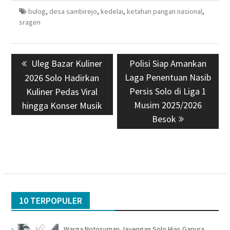
bulog
,
desa sambirejo
,
kedelai
,
ketahan pangan nasional
,
sragen
Navigasi
Previous
Uleg Bazar Kuliner
Next
Polisi Siap Amankan
pos
post:
Laga Penentuan Nasib
post:
2026 Solo Hadirkan
Persis Solo di Liga 1
Kuliner Pedas Viral
Musim 2025/2026
hingga Konser Musik
Besok
10 TERPOPULER
Warga Notosuman Jayengan Solo Hias Gapura