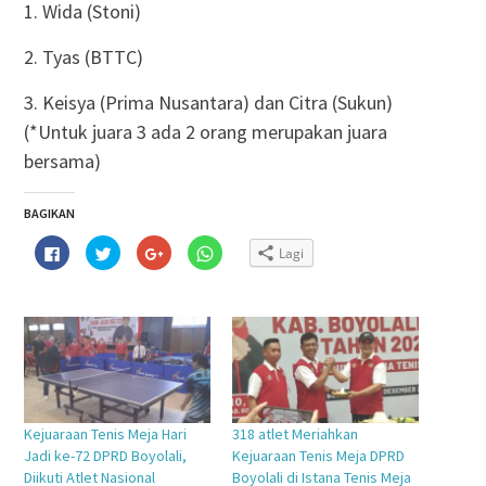
1. Wida (Stoni)
2. Tyas (BTTC)
3. Keisya (Prima Nusantara) dan Citra (Sukun)
(*Untuk juara 3 ada 2 orang merupakan juara
bersama)
BAGIKAN
Klik
Klik
Klik
Klik
Lagi
untuk
untuk
untuk
untuk
membagikan
berbagi
berbagi
berbagi
di
pada
via
di
Facebook(Membuka
Twitter(Membuka
Google+
WhatsApp(Membuka
di
di
(Membuka
di
jendela
jendela
di
jendela
yang
yang
jendela
yang
baru)
baru)
yang
baru)
baru)
Kejuaraan Tenis Meja Hari
318 atlet Meriahkan
Jadi ke-72 DPRD Boyolali,
Kejuaraan Tenis Meja DPRD
Diikuti Atlet Nasional
Boyolali di Istana Tenis Meja