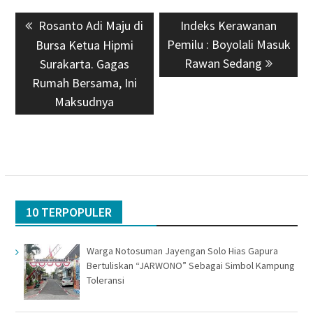
Navigasi
Previous
Rosanto Adi Maju di
Next
Indeks Kerawanan
pos
post:
Pemilu : Boyolali Masuk
post:
Bursa Ketua Hipmi
Rawan Sedang
Surakarta. Gagas
Rumah Bersama, Ini
Maksudnya
10 TERPOPULER
Warga Notosuman Jayengan Solo Hias Gapura
Bertuliskan “JARWONO” Sebagai Simbol Kampung
Toleransi