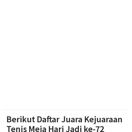
Diduga Karena Lapuk, Rumah Warga Sambi Roboh.
Bhabinkamtibmas Gotong Royong, Salurkan
Bantuan
Pilgub Jateng 2029, Pemprov Siapkan Dana
Cadangan Rp1,2 Triliun
Berikut Daftar Juara Kejuaraan
Tenis Meja Hari Jadi ke-72