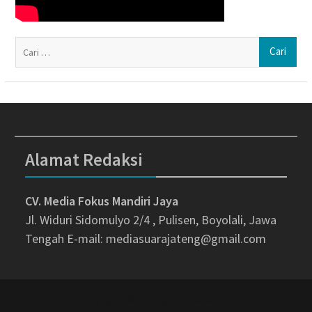
Ca
un
Alamat Redaksi
CV. Media Fokus Mandiri Jaya
Jl. Widuri Sidomulyo 2/4 , Pulisen, Boyolali, Jawa
Tengah
E-mail: mediasuarajateng@gmail.com
Copyright © All rights reserved.