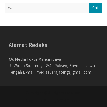
Ca
un
Alamat Redaksi
CV. Media Fokus Mandiri Jaya
Jl. Widuri Sidomulyo 2/4 , Pulisen, Boyolali, Jawa
Tengah
E-mail: mediasuarajateng@gmail.com
Copyright © All rights reserved.
Magazine Plus by
WEN Themes