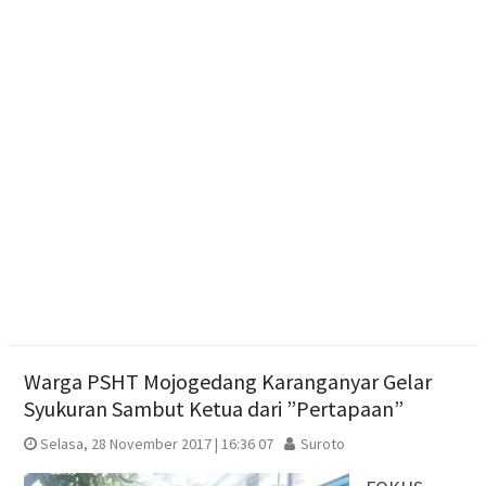
Ketum Bahlil Lahadalia di Panti Asuhan Anak Yatim
Muhammadiyah Sragen
Resmikan Gedung Baru KB Anak Sholeh Ngasem,
Bupati Karanganyar Dorong Lingkungan Belajar
Adaptif
Warga PSHT Mojogedang Karanganyar Gelar
Syukuran Sambut Ketua dari ”Pertapaan”
Selasa, 28 November 2017 | 16:36 07
Suroto