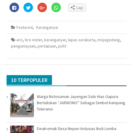
Klik
Klik
Klik
Klik
Lagi
untuk
untuk
untuk
untuk
membagikan
berbagi
berbagi
berbagi
di
pada
via
di
Facebook(Membuka
Twitter(Membuka
Google+
WhatsApp(Membuka
di
di
(Membuka
di
Featured
,
Karanganyar
jendela
jendela
di
jendela
yang
yang
jendela
yang
baru)
baru)
yang
baru)
baru)
aris
,
bro meler
,
karanganyar
,
lapas surakarta
,
mojogedang
,
penganiayaan
,
pertapaan
,
psht
10 TERPOPULER
Warga Notosuman Jayengan Solo Hias Gapura
Bertuliskan “JARWONO” Sebagai Simbol Kampung
Toleransi
Emak-emak Desa Nepen Antusias Ikuti Lomba