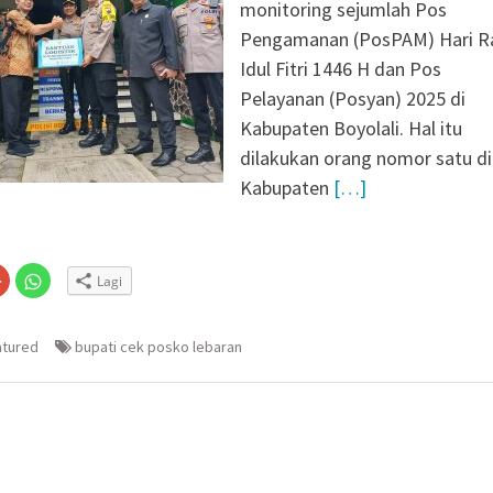
ragen Siagakan 479
monitoring sejumlah Pos
i Musim Kemarau
Pengamanan (PosPAM) Hari R
 X DPR RI dan BPS
Idul Fitri 1446 H dan Pos
cu Semangat Petugas
Pelayanan (Posyan) 2025 di
2026: Capaian Sudah
Kabupaten Boyolali. Hal itu
dilakukan orang nomor satu di
 Ungkap Kasus
Kabupaten
[…]
 Dibekuk di Tengaran
Lapuk, Rumah Warga
habinkamtibmas
 Salurkan Bantuan
Klik
Klik
Lagi
untuk
untuk
n
gi
berbagi
berbagi
via
di
embuka
er(Membuka
Google+
WhatsApp(Membuka
(Membuka
di
atured
bupati cek posko lebaran
la
di
jendela
jendela
yang
yang
baru)
baru)