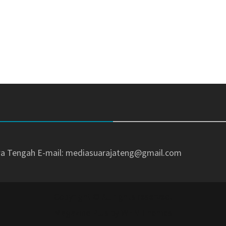
awa Tengah
E-mail: mediasuarajateng@gmail.com
Copyright © All rights reserved.
Magazine Plus by
WEN Themes