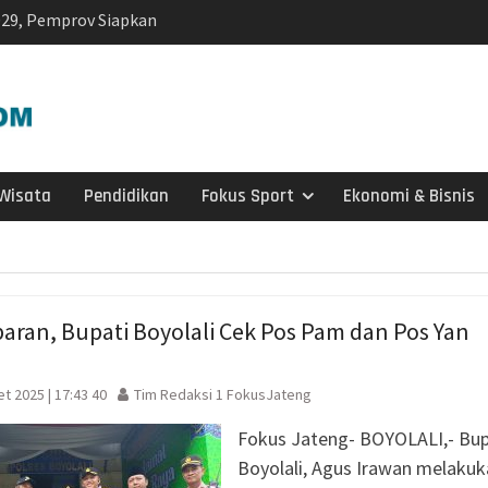
029, Pemprov Siapkan
p1,2 Triliun
h di Wonosegoro,
r Sungai Demi
siden Kebakaran
ng SD Negeri 1
Wisata
Pendidikan
Fokus Sport
Ekonomi & Bisnis
i
olaborasi, Teken 19
mi Senilai Rp 20,2
odal Sewa Laptop Rp
aran, Bupati Boyolali Cek Pos Pam dan Pos Yan
ian CBT Domisili
kelanjutan, IPB
t 2025 | 17:43 40
Tim Redaksi 1 FokusJateng
si Kolaborasi
Fokus Jateng- BOYOLALI,- Bup
a Timor di Surakarta
a dan Kebakaran
Boyolali, Agus Irawan melaku