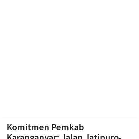
Pengging
Pengurus DPD Partai Golkar Sragen Rayakan Ultah
Ketum Bahlil Lahadalia di Panti Asuhan Anak Yatim
Muhammadiyah Sragen
Komitmen Pemkab
Karanganyar: Jalan Jatipuro-