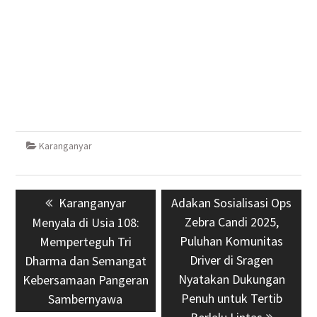
Karanganyar
Navigasi
Previous
Karanganyar
Next
Adakan Sosialisasi Ops
pos
post:
post:
Zebra Candi 2025,
Menyala di Usia 108:
Puluhan Komunitas
Memperteguh Tri
Driver di Sragen
Dharma dan Semangat
Nyatakan Dukungan
Kebersamaan Pangeran
Penuh untuk Tertib
Sambernyawa