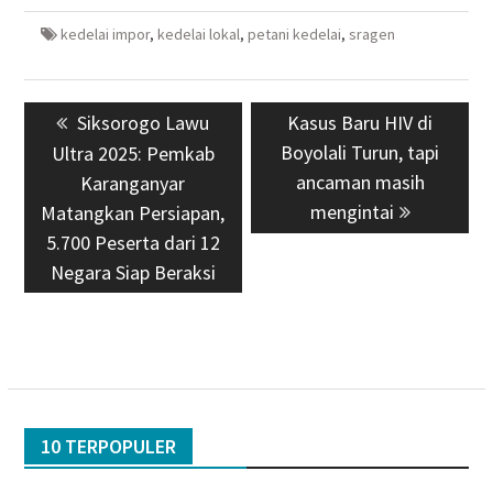
kedelai impor
,
kedelai lokal
,
petani kedelai
,
sragen
Navigasi
Previous
Siksorogo Lawu
Next
Kasus Baru HIV di
pos
post:
Boyolali Turun, tapi
post:
Ultra 2025: Pemkab
ancaman masih
Karanganyar
mengintai
Matangkan Persiapan,
5.700 Peserta dari 12
Negara Siap Beraksi
10 TERPOPULER