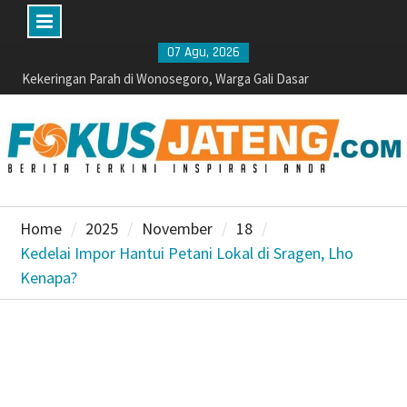
Skip
07 Agu, 2026
to
Kekeringan Parah di Wonosegoro, Warga Gali Dasar
Sungai Demi Dapatkan Air
content
Polisi Dalami Insiden Kebakaran Kantin dan Gudang
SD Negeri 1 Jerukan, Juwangi
Jateng-Kaltim Kolaborasi, Teken 19 Kerja Sama
Ekonomi Senilai Rp 20,2 Triliun
Abimanyu, Bermodal Sewa Laptop Rp 50 Ribu Lolos
Ujian CBT Domisili Kampus UNY
Home
2025
November
18
Dukung Kota Berkelanjutan, IPB University Inisiasi
Kedelai Impor Hantui Petani Lokal di Sragen, Lho
Kolaborasi Pengelolaan Rusa Timor di Surakarta
Kenapa?
Waspada Karhutla dan Kebakaran Rumah, Polres
Sragen Siagakan 479 Personel Hadapi Musim
Kemarau
Dukungan Komisi X DPR RI dan BPS Karanganyar
Pacu Semangat Petugas Sensus Ekonomi 2026:
Capaian Sudah Tembus 82,55%
Polres Boyolali Ungkap Kasus Jambret, Pelaku