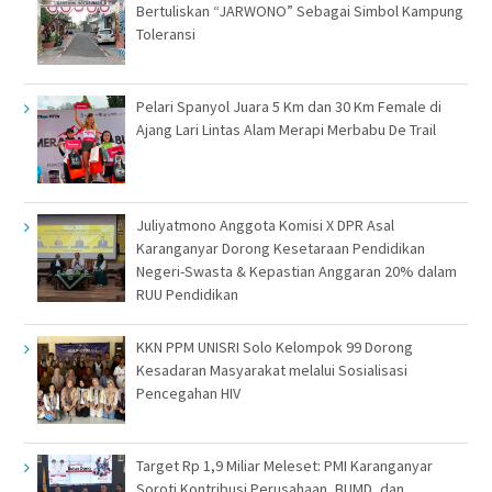
Bertuliskan “JARWONO” Sebagai Simbol Kampung
Toleransi
Pelari Spanyol Juara 5 Km dan 30 Km Female di
Ajang Lari Lintas Alam Merapi Merbabu De Trail
Juliyatmono Anggota Komisi X DPR Asal
Karanganyar Dorong Kesetaraan Pendidikan
Negeri-Swasta & Kepastian Anggaran 20% dalam
RUU Pendidikan
KKN PPM UNISRI Solo Kelompok 99 Dorong
Kesadaran Masyarakat melalui Sosialisasi
Pencegahan HIV
Target Rp 1,9 Miliar Meleset: PMI Karanganyar
Soroti Kontribusi Perusahaan, BUMD, dan