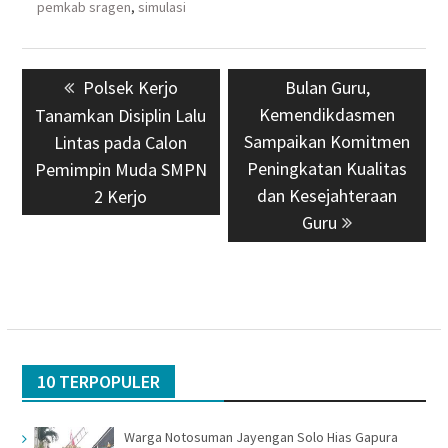
pemkab sragen
,
simulasi
Navigasi
Previous
Polsek Kerjo
Next
Bulan Guru,
pos
post:
Kemendikdasmen
post:
Tanamkan Disiplin Lalu
Sampaikan Komitmen
Lintas pada Calon
Peningkatan Kualitas
Pemimpin Muda SMPN
dan Kesejahteraan
2 Kerjo
Guru
10 TERPOPULER
Warga Notosuman Jayengan Solo Hias Gapura