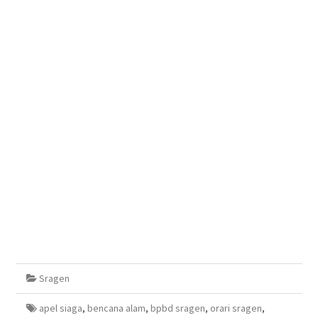
Sragen
apel siaga
,
bencana alam
,
bpbd sragen
,
orari sragen
,