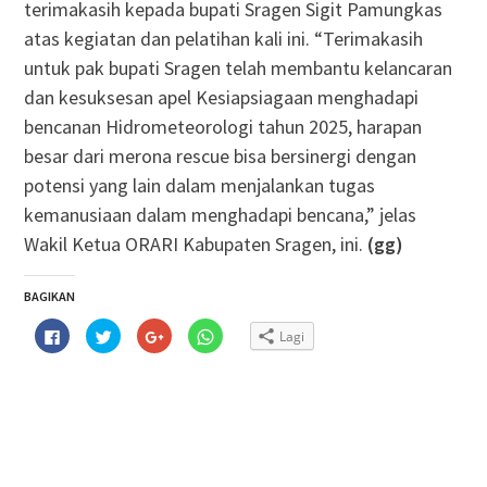
terimakasih kepada bupati Sragen Sigit Pamungkas
atas kegiatan dan pelatihan kali ini. “Terimakasih
untuk pak bupati Sragen telah membantu kelancaran
dan kesuksesan apel Kesiapsiagaan menghadapi
bencanan Hidrometeorologi tahun 2025, harapan
besar dari merona rescue bisa bersinergi dengan
potensi yang lain dalam menjalankan tugas
kemanusiaan dalam menghadapi bencana,” jelas
Wakil Ketua ORARI Kabupaten Sragen, ini.
(gg)
BAGIKAN
Klik
Klik
Klik
Klik
Lagi
untuk
untuk
untuk
untuk
membagikan
berbagi
berbagi
berbagi
di
pada
via
di
Facebook(Membuka
Twitter(Membuka
Google+
WhatsApp(Membuka
di
di
(Membuka
di
jendela
jendela
di
jendela
yang
yang
jendela
yang
baru)
baru)
yang
baru)
baru)