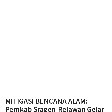
Muktamar Nasyiatul Aisyiyah Pilih 13 Formatur
Periode 2026-2030
Paylater Ancam Ketahanan Keluarga, Literasi
Keuangan jadi Benteng Utama
Nasyiatul Aisyiyah Dorong Kader Perempuan Muda
Mandiri di Era Digital
MITIGASI BENCANA ALAM:
Pemkab Sragen-Relawan Gelar