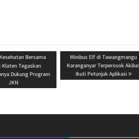
ous
Kesehatan Bersama
Next
Minibus Elf di Tawangmangu
Karanganyar Terperosok Akiba
post:
i Klaten Tegaskan
Ikuti Petunjuk Aplikasi
nya Dukung Program
JKN