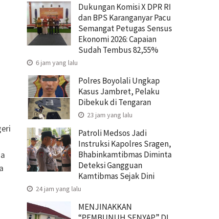
Dukungan Komisi X DPR RI
dan BPS Karanganyar Pacu
Semangat Petugas Sensus
Ekonomi 2026: Capaian
Sudah Tembus 82,55%
6 jam yang lalu
Polres Boyolali Ungkap
Kasus Jambret, Pelaku
Dibekuk di Tengaran
23 jam yang lalu
eri
Patroli Medsos Jadi
Instruksi Kapolres Sragen,
Bhabinkamtibmas Diminta
sa
Deteksi Gangguan
a
Kamtibmas Sejak Dini
24 jam yang lalu
MENJINAKKAN
“PEMBUNUH SENYAP” DI