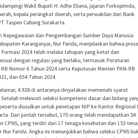
didampingi Wakil Bupati H. Adhe Eliana, jajaran Forkopimda,
aerah, kepala perangkat daerah, serta perwakilan dari Bank
PT Taspen Cabang Surakarta.
n Kepegawaian dan Pengembangan Sumber Daya Manusia
bupaten Karanganyar, Nur Farida, menjelaskan bahwa pros
 Formasi 2024 telah melalui tahapan yang ketat dan
sesuai dengan regulasi yang berlaku, termasuk Peraturan
-RB Nomor 6 Tahun 2024 serta Keputusan Menteri PAN-RB
21, dan 654 Tahun 2024.
pelamar, 4.928 di antaranya dinyatakan memenuhi syarat
. Setelah melewati seleksi kompetensi dasar dan bidang yan
5 peserta diusulkan untuk penetapan NIP ke Kantor Regional 
ta. Dari jumlah tersebut, 170 orang telah mendapatkan SK
 CPNS, yang terdiri dari 17 tenaga kesehatan dan 153 ten
ar Nur Farida. Angka ini menunjukkan bahwa seleksi CPNS bu