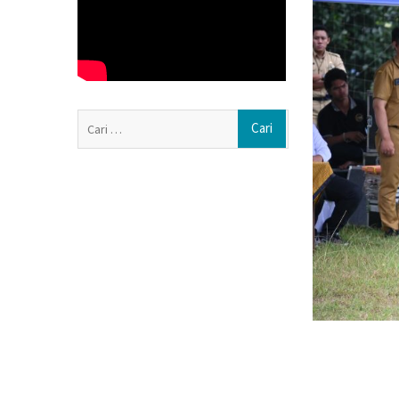
Waspada Karhutl
Rumah, Polres S
Personel Hadap
Dukungan Komisi
Karanganyar Pa
Sensus Ekonomi 
Cari
Tembus 82,55%
untuk:
Polres Boyolali
Jambret, Pelaku