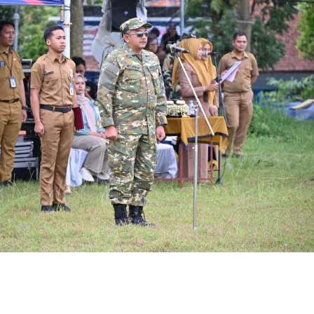
a dan Kebakaran
ragen Siagakan 479
i Musim Kemarau
 X DPR RI dan BPS
cu Semangat Petugas
2026: Capaian Sudah
 Ungkap Kasus
 Dibekuk di Tengaran