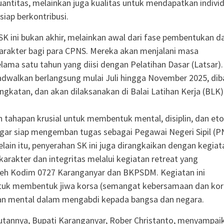
uantitas, melainkan juga kualitas untuk mendapatkan indivi
siap berkontribusi.
K ini bukan akhir, melainkan awal dari fase pembentukan d
arakter bagi para CPNS. Mereka akan menjalani masa
lama satu tahun yang diisi dengan Pelatihan Dasar (Latsar).
ijadwalkan berlangsung mulai Juli hingga November 2025, dib
ngkatan, dan akan dilaksanakan di Balai Latihan Kerja (BLK)
h tahapan krusial untuk membentuk mental, disiplin, dan et
gar siap mengemban tugas sebagai Pegawai Negeri Sipil (P
elain itu, penyerahan SK ini juga dirangkaikan dengan kegiat
arakter dan integritas melalui kegiatan retreat yang
 oleh Kodim 0727 Karanganyar dan BKPSDM. Kegiatan ini
ntuk membentuk jiwa korsa (semangat kebersamaan dan kor
pan mental dalam mengabdi kepada bangsa dan negara.
tannya, Bupati Karanganyar, Rober Christanto, menyampai