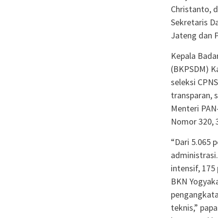
Christanto, 
Sekretaris D
Jateng dan 
Kepala Bada
(BKPSDM) Ka
seleksi CPNS
transparan, 
Menteri PAN
Nomor 320, 3
“Dari 5.065 
administrasi
intensif, 17
BKN Yogyakar
pengangkatan
teknis,” pap