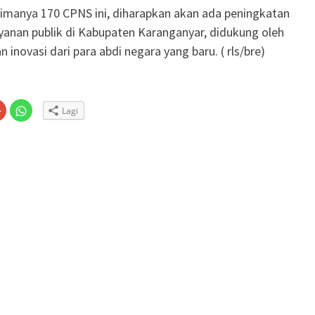
imanya 170 CPNS ini, diharapkan akan ada peningkatan
ayanan publik di Kabupaten Karanganyar, didukung oleh
inovasi dari para abdi negara yang baru. ( rls/bre)
Klik
Klik
Lagi
untuk
untuk
n
gi
berbagi
berbagi
via
di
embuka
er(Membuka
Google+
WhatsApp(Membuka
(Membuka
di
la
di
jendela
jendela
yang
yang
baru)
baru)