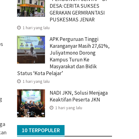
DESA: CERITA SUKSES
GERAKAN GERMRANTASI
PUSKESMAS JENAR
1 hari yang lalu
APK Perguruan Tinggi
es
Karanganyar Masih 27,61%,
Juliyatmono Dorong
Kampus Turun Ke
Masyarakat dan Bidik
Status ‘Kota Pelajar’
1 hari yang lalu
NADI JKN, Solusi Menjaga
g
Keaktifan Peserta JKN
I
1 hari yang lalu
aga
10 TERPOPULER
kan