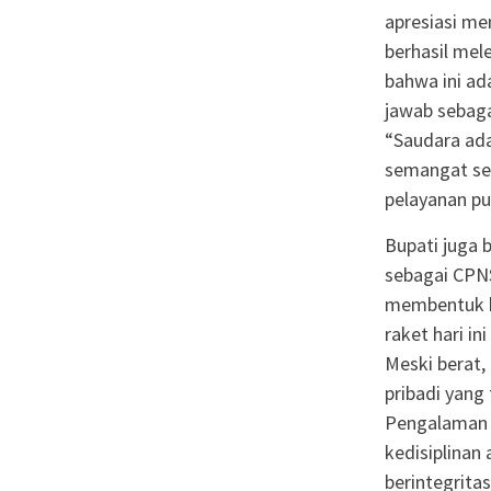
apresiasi me
berhasil mel
bahwa ini a
jawab sebaga
“Saudara ad
semangat seg
pelayanan pub
Bupati juga 
sebagai CPN
membentuk ka
raket hari i
Meski berat
pribadi yang
Pengalaman i
kedisiplinan
berintegritas