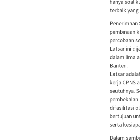
hanya soal k
terbaik yang 
Penerimaan S
pembinaan k
percobaan se
Latsar ini d
dalam lima a
Banten.
Latsar adala
kerja CPNS a
seutuhnya. S
pembekalan k
difasilitasi
bertujuan u
serta kesia
Dalam sambu