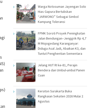
du
Warga Notosuman Jayengan Solo
Hias Gapura Bertuliskan
“JARWONO” Sebagai Simbol
an
Kampung Toleransi
FPMK Soroti Proyek Peningkatan
agi
Jalan Bendungan–Jenggrik Rp 4,7
M Mojogedang Karanganyar:
Diduga Asal Jadi, Abaikan K3, dan
Tuntut Penghentian Sementara
os
NS)
Jelang HUT RI ke-81, Perajin
an
Bendera dan Umbul-umbul Panen
Cuan
ps)
Keraton Surakarta Buka
Rangkaian Sekaten 2026 Mulai 2
Agustus
kan