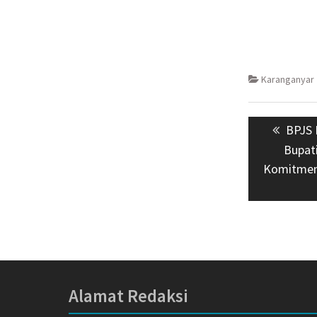
Karanganyar
Navigasi
Previ
BPJS 
pos
post:
Bupat
Komitmen
Alamat Redaksi