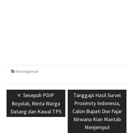
Karanganyar
Navigasi
Previous
Sesepuh PDIP
Next
Tanggapi Hasil Survei
pos
post:
post:
Proximity Indonesia,
Boyolali, Minta Warga
Calon Bupati Dwi Fajar
Datang dan Kawal TPS
Nirwana Kian Mantab
Menjemput