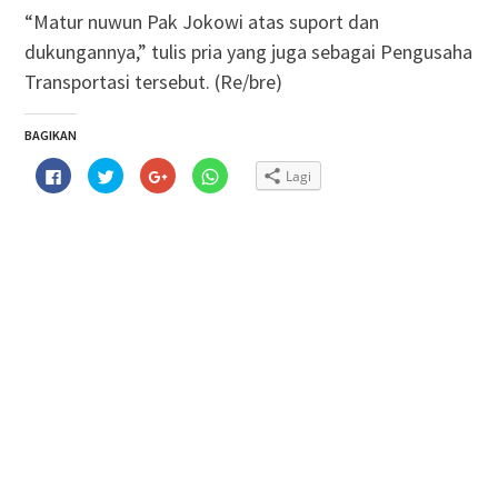
“Matur nuwun Pak Jokowi atas suport dan
dukungannya,” tulis pria yang juga sebagai Pengusaha
Transportasi tersebut. (Re/bre)
BAGIKAN
Klik
Klik
Klik
Klik
Lagi
untuk
untuk
untuk
untuk
membagikan
berbagi
berbagi
berbagi
di
pada
via
di
Facebook(Membuka
Twitter(Membuka
Google+
WhatsApp(Membuka
di
di
(Membuka
di
jendela
jendela
di
jendela
yang
yang
jendela
yang
baru)
baru)
yang
baru)
baru)