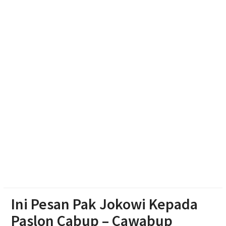
Lebih dari Sekadar Panggung Juara: Bagaimana
Karanganyar Mencari Bakat 2026 Menghidupkan
Seni dan Ekonomi Warga
Kasus Kebakaran di Boyolali Meningkat Saat Musim
Kemarau, Damkar Catat 28 Kejadian
Ini Pesan Pak Jokowi Kepada
Paslon Cabup – Cawabup