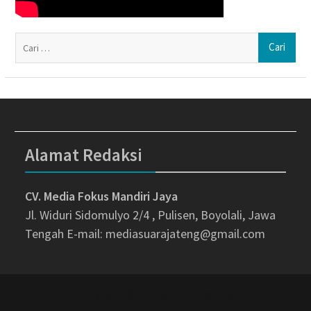
Ca
un
Alamat Redaksi
CV. Media Fokus Mandiri Jaya
Jl. Widuri Sidomulyo 2/4 , Pulisen, Boyolali, Jawa
Tengah
E-mail: mediasuarajateng@gmail.com
Copyright © All rights reserved.