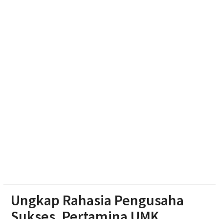
Dibekuk di Tengaran
Diduga Karena Lapuk, Rumah Warga Sambi Roboh.
Bhabinkamtibmas Gotong Royong, Salurkan
Bantuan
Pilgub Jateng 2029, Pemprov Siapkan Dana
Cadangan Rp1,2 Triliun
Ungkap Rahasia Pengusaha
Sukses, Pertamina UMK