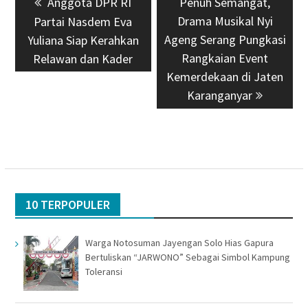
Previous
Anggota DPR RI
Next
Penuh Semangat,
pos
post:
Drama Musikal Nyi
post:
Partai Nasdem Eva
Ageng Serang Pungkasi
Yuliana Siap Kerahkan
Rangkaian Event
Relawan dan Kader
Kemerdekaan di Jaten
Karanganyar
10 TERPOPULER
Warga Notosuman Jayengan Solo Hias Gapura
Bertuliskan “JARWONO” Sebagai Simbol Kampung
Toleransi