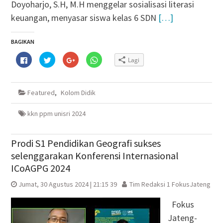
Doyoharjo, S.H, M.H menggelar sosialisasi literasi
keuangan, menyasar siswa kelas 6 SDN
[…]
BAGIKAN
Klik
Klik
Klik
Klik
Lagi
untuk
untuk
untuk
untuk
membagikan
berbagi
berbagi
berbagi
di
pada
via
di
Facebook(Membuka
Twitter(Membuka
Google+
WhatsApp(Membuka
di
di
(Membuka
di
Featured
,
Kolom Didik
jendela
jendela
di
jendela
yang
yang
jendela
yang
baru)
baru)
yang
baru)
baru)
kkn ppm unisri 2024
Prodi S1 Pendidikan Geografi sukses
selenggarakan Konferensi Internasional
ICoAGPG 2024
Jumat, 30 Agustus 2024 | 21:15 39
Tim Redaksi 1 FokusJateng
Fokus
Jateng-