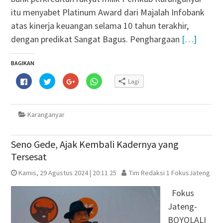
itu menyabet Platinum Award dari Majalah Infobank
atas kinerja keuangan selama 10 tahun terakhir,
dengan predikat Sangat Bagus. Penghargaan
[…]
BAGIKAN
Klik
Klik
Klik
Klik
Lagi
untuk
untuk
untuk
untuk
membagikan
berbagi
berbagi
berbagi
di
pada
via
di
Facebook(Membuka
Twitter(Membuka
Google+
WhatsApp(Membuka
di
di
(Membuka
di
Karanganyar
jendela
jendela
di
jendela
yang
yang
jendela
yang
baru)
baru)
yang
baru)
baru)
Seno Gede, Ajak Kembali Kadernya yang
Tersesat
Kamis, 29 Agustus 2024 | 20:11 25
Tim Redaksi 1 FokusJateng
Fokus
Jateng-
BOYOLALI