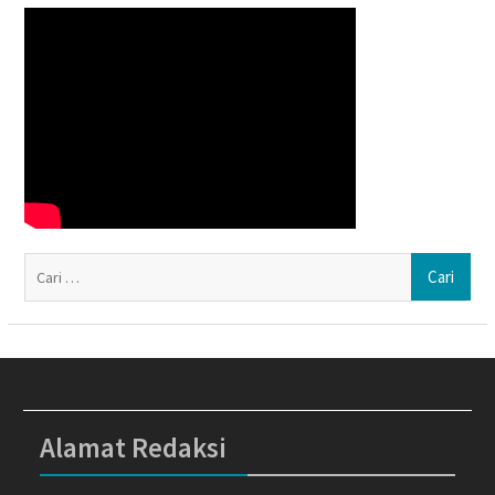
Ca
un
Alamat Redaksi