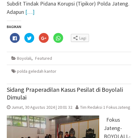
Subdit Tindak Pidana Korupsi (Tipikor) Polda Jateng.
Adapun
[…]
BAGIKAN
Klik
Klik
Klik
Klik
Lagi
untuk
untuk
untuk
untuk
membagikan
berbagi
berbagi
berbagi
di
pada
via
di
Facebook(Membuka
Twitter(Membuka
Google+
WhatsApp(Membuka
di
di
(Membuka
di
Boyolali
,
Featured
jendela
jendela
di
jendela
yang
yang
jendela
yang
baru)
baru)
yang
baru)
baru)
polda geledah kantor
Sidang Praperadilan Kasus Pesilat di Boyolali
Dimulai
Jumat, 30 Agustus 2024 | 20:01 32
Tim Redaksi 1 FokusJateng
Fokus
Jateng-
BOYOLALI,-