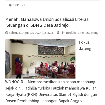
baru)
baru)
yang
baru)
baru)
FKIP UNS
Meriah, Mahasiswa Unisri Sosialisasi Literasi
Keuangan di SDN 2 Desa Jatirejo
Sabtu, 31 Agustus 2024 | 15:32 37
Tim Redaksi 1 FokusJateng
Fokus
Jateng-
WONOGIRI,- Mempromosikan kebiasaan menabung
sejak dini, Fadhilla Yuriska Fauziah mahasiswa Kuliah
Kerja Nyata (KKN) Universitas Slamet Riyadi dengan
Dosen Pembimbing Lapangan Bapak Anggo