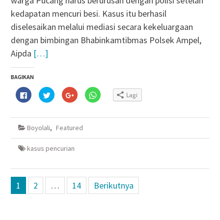
warga Pucang harus berurusan dengan polisi setelah
kedapatan mencuri besi. Kasus itu berhasil
diselesaikan melalui mediasi secara kekeluargaan
dengan bimbingan Bhabinkamtibmas Polsek Ampel,
Aipda
[…]
BAGIKAN
Klik
Klik
Klik
Klik
Lagi
untuk
untuk
untuk
untuk
membagikan
berbagi
berbagi
berbagi
di
pada
via
di
Facebook(Membuka
Twitter(Membuka
Google+
WhatsApp(Membuka
di
di
(Membuka
di
Boyolali
,
Featured
jendela
jendela
di
jendela
yang
yang
jendela
yang
baru)
baru)
yang
baru)
baru)
kasus pencurian
Navigasi
1
2
…
14
Berikutnya
pos