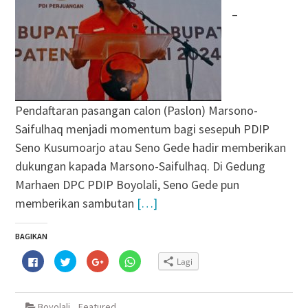
–
Pendaftaran pasangan calon (Paslon) Marsono-
Saifulhaq menjadi momentum bagi sesepuh PDIP
Seno Kusumoarjo atau Seno Gede hadir memberikan
dukungan kapada Marsono-Saifulhaq. Di Gedung
Marhaen DPC PDIP Boyolali, Seno Gede pun
memberikan sambutan
[…]
BAGIKAN
Klik
Klik
Klik
Klik
Lagi
untuk
untuk
untuk
untuk
membagikan
berbagi
berbagi
berbagi
di
pada
via
di
Facebook(Membuka
Twitter(Membuka
Google+
WhatsApp(Membuka
di
di
(Membuka
di
Boyolali
,
Featured