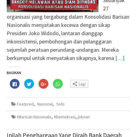
Sebanyak
27
organisasi yang tergabung dalam Konsolidasi Barisan
Nasionalis menyatakan kecewa dengan sikap
Presiden Joko Widodo, lantaran dianggap
inkonsistensi, pembohongan dan pelanggaran
sejumlah peratuan perundang-undangan. Mereka
berkumpul untuk menyatakan sikapnya, karena
[…]
BAGIKAN
Klik
Klik
Klik
Klik
Lagi
untuk
untuk
untuk
untuk
membagikan
berbagi
berbagi
berbagi
di
pada
via
di
Facebook(Membuka
Twitter(Membuka
Google+
WhatsApp(Membuka
di
di
(Membuka
di
Featured
,
Nasional
,
Solo
jendela
jendela
di
jendela
yang
yang
jendela
yang
baru)
baru)
yang
baru)
baru)
#Barisan Nasionalis
,
#Demokrasi
,
jokowi
Inilah Penghargaan Yang Diraih Bank Daerah