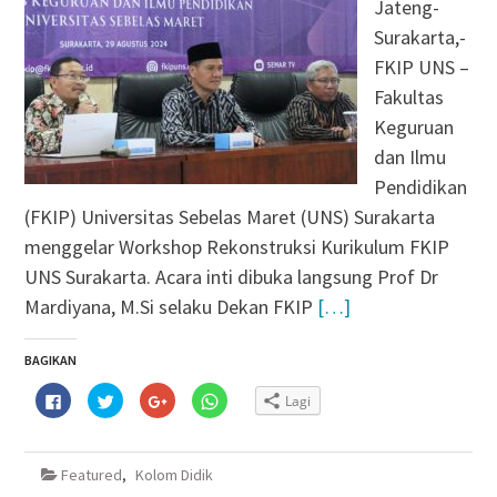
Jateng-
Surakarta,-
FKIP UNS –
Fakultas
Keguruan
dan Ilmu
Pendidikan
(FKIP) Universitas Sebelas Maret (UNS) Surakarta
menggelar Workshop Rekonstruksi Kurikulum FKIP
UNS Surakarta. Acara inti dibuka langsung Prof Dr
Mardiyana, M.Si selaku Dekan FKIP
[…]
BAGIKAN
Klik
Klik
Klik
Klik
Lagi
untuk
untuk
untuk
untuk
membagikan
berbagi
berbagi
berbagi
di
pada
via
di
Facebook(Membuka
Twitter(Membuka
Google+
WhatsApp(Membuka
di
di
(Membuka
di
Featured
,
Kolom Didik
jendela
jendela
di
jendela
yang
yang
jendela
yang