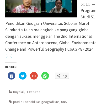
SOLO —
Program
Studi S1
Pendidikan Geografi Universitas Sebelas Maret
Surakarta telah melangkah ke panggung global
dengan sukses menggelar The 2nd International
Conference on Anthropocene, Global Environmental
Change and Powerful Geography (ICoAGPG) 2024.
[…]
BAGIKAN
Klik
Klik
Klik
Klik
Lagi
untuk
untuk
untuk
untuk
membagikan
berbagi
berbagi
berbagi
di
pada
via
di
Facebook(Membuka
Twitter(Membuka
Google+
WhatsApp(Membuka
di
di
(Membuka
di
Boyolali
,
Featured
jendela
jendela
di
jendela
yang
yang
jendela
yang
baru)
baru)
yang
baru)
baru)
profi s1 pendidikan geografi uns
,
UNS