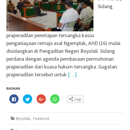
Sidang
praperadilan penetapan tersangka kasus
penganiayaan remaja asal Ngemplak, AHD (16) mulai
disidangkan di Pengadilan Negeri Boyolali. Sidang
perdana dengan agenda pembacaan permohonan
praperadilan dari kuasa hukum tersangka. Gugatan
praperadilan tersebut untuk
[…]
BAGIKAN
Klik
Klik
Klik
Klik
Lagi
untuk
untuk
untuk
untuk
membagikan
berbagi
berbagi
berbagi
di
pada
via
di
Facebook(Membuka
Twitter(Membuka
Google+
WhatsApp(Membuka
di
di
(Membuka
di
Boyolali
,
Featured
jendela
jendela
di
jendela
yang
yang
jendela
yang
baru)
baru)
yang
baru)
baru)