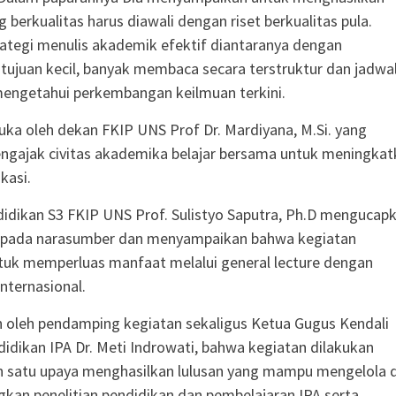
g berkualitas harus diawali dengan riset berkualitas pula.
ategi menulis akademik efektif diantaranya dengan
ujuan kecil, banyak membaca secara terstruktur dan jadwa
engetahui perkembangan keilmuan terkini.
uka oleh dekan FKIP UNS Prof Dr. Mardiyana, M.Si. yang
ngajak civitas akademika belajar bersama untuk meningkat
ikasi.
idikan S3 FKIP UNS Prof. Sulistyo Saputra, Ph.D mengucap
h pada narasumber dan menyampaikan bahwa kegiatan
tuk memperluas manfaat melalui general lecture dengan
nternasional.
 oleh pendamping kegiatan sekaligus Ketua Gugus Kendali
idikan IPA Dr. Meti Indrowati, bahwa kegiatan dilakukan
ah satu upaya menghasilkan lulusan yang mampu mengelola 
an penelitian pendidikan dan pembelajaran IPA serta