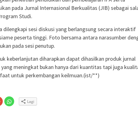
kan pada Jurnal Internasional Berkualitas (JIB) sebagai sal
Program Studi.
a dilengkapi sesi diskusi yang berlangsung secara interaktif
siame peserta tinggi. Foto bersama antara narasumber den
kukan pada sesi penutup.
uk keberlanjutan diharapkan dapat dihasilkan produk jurnal
 yang meningkat bukan hanya dari kuantitas tapi juga kualita
aat untuk perkembangan keilmuan.(ist/**)
Klik
Klik
Lagi
untuk
untuk
n
gi
berbagi
berbagi
via
di
embuka
er(Membuka
Google+
WhatsApp(Membuka
(Membuka
di
la
di
jendela
jendela
yang
yang
baru)
baru)