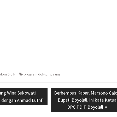
olom Didik
program doktor ipa uns
ious
ung Wina Sukowati
Next
Berhembus Kabar, Marsono Cal
:
post:
Bupati Boyolali, ini kata Ketua
 dengan Ahmad Luthfi
DPC PDIP Boyolali