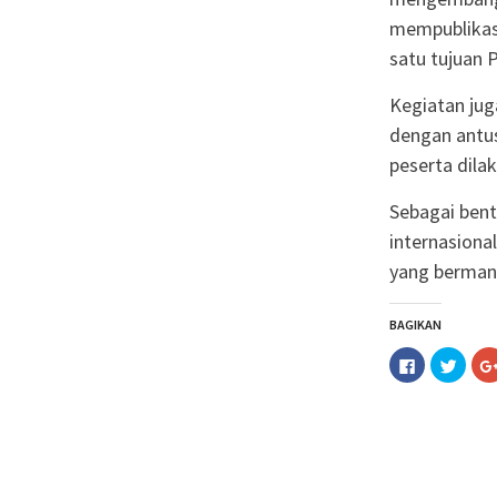
mempublikasi
satu tujuan 
Kegiatan jug
dengan antu
peserta dila
Sebagai bent
internasional
yang bermanf
BAGIKAN
Klik
Klik
untuk
untuk
membagika
berba
di
pada
Facebook(M
Twitt
di
di
jendela
jende
yang
yang
baru)
baru)