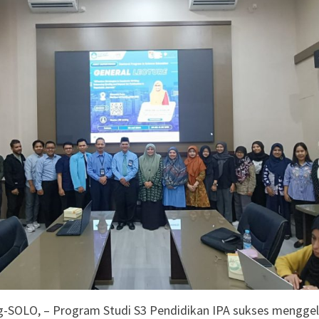
a Literasi Anak
n Membaca, Bermain,
rcerita
iasi 99 Program CSR
an
agen Selesaikan Kasus
g Setengah Karung
ve Justice
si Sebaran Apem Keong
g-SOLO, – Program Studi S3 Pendidikan IPA sukses menggel