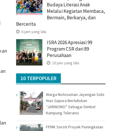
Budaya Literasi Anak
Melalui Kegiatan Membaca,
Bermain, Berkarya, dan
l
Bercerita
6 jam yang lalu
ISRA 2026 Apresiasi 99
Program CSR dari 89
kan
Perusahaan
10 jam yang lalu
kan
10 TERPOPULER
Warga Notosuman Jayengan Solo
Hias Gapura Bertuliskan
“JARWONO” Sebagai Simbol
Kampung Toleransi
dan
FPMK Soroti Proyek Peningkatan