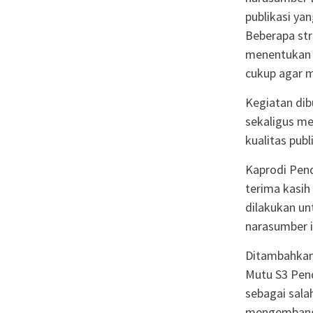
publikasi yan
Beberapa str
menentukan t
cukup agar m
Kegiatan dib
sekaligus me
kualitas publ
Kaprodi Pend
terima kasi
dilakukan un
narasumber i
Ditambahkan
Mutu S3 Pend
sebagai sal
mengembangk