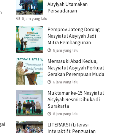
Aisyiyah Utamakan
Persaudaraan
n
6 jam yang lalu
Pemprov Jateng Dorong
Nasyiatul Aisyiyah Jadi
Mitra Pembangunan
6 jam yang lalu
Memasuki Abad Kedua,
Nasyiatul Aisyiyah Perkuat
Gerakan Perempuan Muda
6 jam yang lalu
Muktamar ke-15 Nasyiatul
Aisyiyah Resmi Dibuka di
Surakarta
6 jam yang lalu
gai
LITERAKSI (Literasi
Interaktif): Penguatan