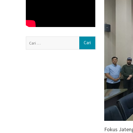
Penguatan Buday
Melalui Kegiata
Berkarya, dan Be
ISRA 2026 Apres
dari 89 Perusaha
Polsek Jenar Sr
Cari
Pencurian Jagun
untuk:
Secara Restorati
Mengintip Tradi
Mas di Pengging
Fokus Jaten