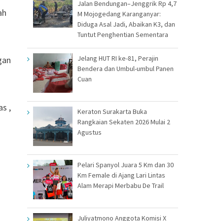
Jalan Bendungan–Jenggrik Rp 4,7
ah
M Mojogedang Karanganyar:
Diduga Asal Jadi, Abaikan K3, dan
Tuntut Penghentian Sementara
Jelang HUT RI ke-81, Perajin
gan
Bendera dan Umbul-umbul Panen
Cuan
s ,
Keraton Surakarta Buka
Rangkaian Sekaten 2026 Mulai 2
Agustus
Pelari Spanyol Juara 5 Km dan 30
Km Female di Ajang Lari Lintas
Alam Merapi Merbabu De Trail
Juliyatmono Anggota Komisi X