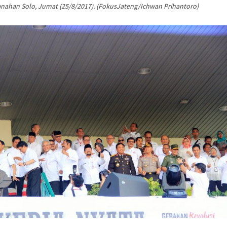
nahan Solo, Jumat (25/8/2017). (FokusJateng/Ichwan Prihantoro)