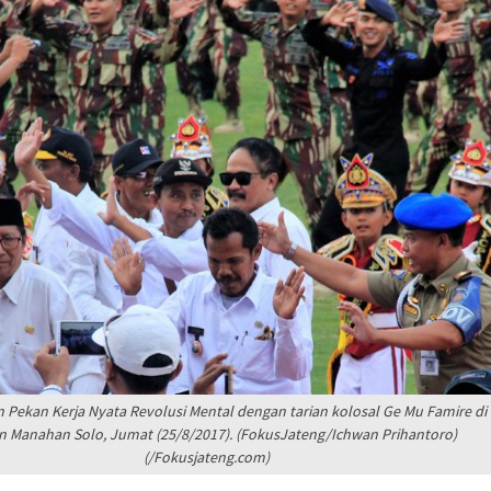
rcerita
iasi 99 Program CSR
an
robogan Ditangkap Saat
Narkoba di Boyolali
Lapuk, Rumah Warga
habinkamtibmas
 Salurkan Bantuan
Pekan Kerja Nyata Revolusi Mental dengan tarian kolosal Ge Mu Famire di
n Manahan Solo, Jumat (25/8/2017). (FokusJateng/Ichwan Prihantoro)
(/Fokusjateng.com)