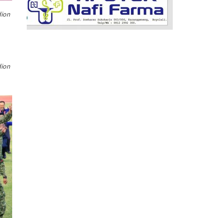
dion
dion