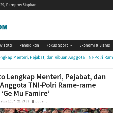
029, Pemprov Siapkan
p1,2 Triliun
atis untuk Madrasah,
Sudah Kami Hitung
ngatkan Muktamar
yah Utamakan
Wisata
Pendidikan
Fokus Sport
Ekonomi & Bisnis
 Dorong Nasyiatul
engkap Menteri, Pejabat, dan Ribuan Anggota TNI-Polri Ra
itra Pembangunan
edua, Nasyiatul
t Gerakan Perempuan
to Lengkap Menteri, Pejabat, dan
 Anggota TNI-Polri Rame-rame
Nasyiatul Aisyiyah
Surakarta
 ‘Ge Mu Famire’
si Interaktif):
stus 2017 | 21:53 38
putranti
a Literasi Anak
n Membaca, Bermain,