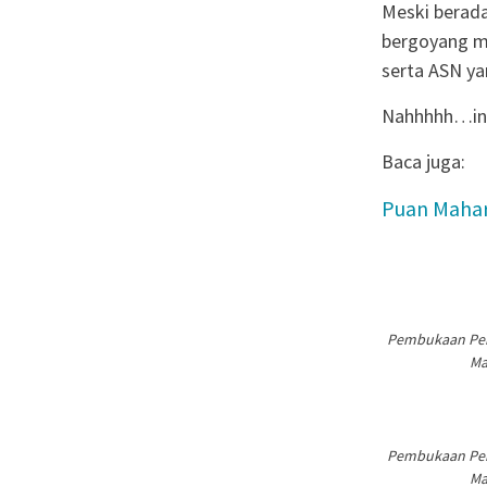
Meski berada
bergoyang me
serta ASN ya
Nahhhhh…ini
Baca juga:
Puan Mahar
Pembukaan Peka
Ma
Pembukaan Peka
Ma