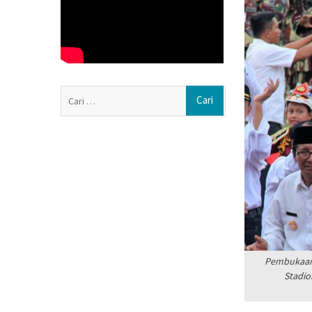
Berkarya, dan Be
ISRA 2026 Apres
dari 89 Perusaha
Dua Pria Asal G
Hendak Edarkan 
Diduga Karena 
Cari
Sambi Roboh. B
untuk:
Gotong Royong,
Pembukaan 
Stadio