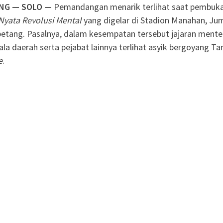
NG — SOLO —
Pemandangan menarik terlihat saat pembuk
Nyata Revolusi Mental
yang digelar di Stadion Manahan, Ju
petang. Pasalnya, dalam kesempatan tersebut jajaran mente
ala daerah serta pejabat lainnya terlihat asyik bergoyang Ta
e
.