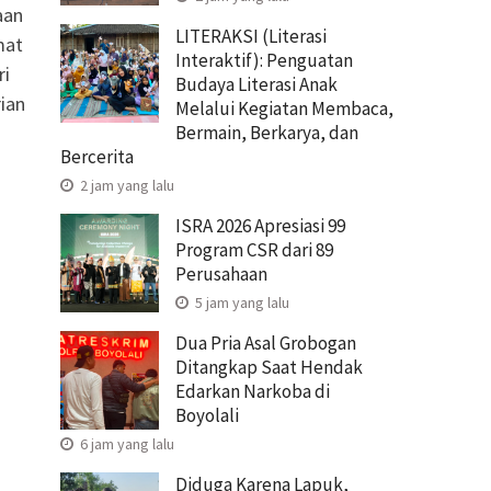
aan
LITERAKSI (Literasi
mat
Interaktif): Penguatan
ri
Budaya Literasi Anak
rian
Melalui Kegiatan Membaca,
Bermain, Berkarya, dan
Bercerita
2 jam yang lalu
ISRA 2026 Apresiasi 99
Program CSR dari 89
Perusahaan
5 jam yang lalu
Dua Pria Asal Grobogan
Ditangkap Saat Hendak
Edarkan Narkoba di
Boyolali
6 jam yang lalu
Diduga Karena Lapuk,