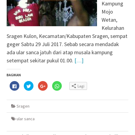
Kampung
Mojo
Wetan,
Kelurahan
Sragen Kulon, Kecamatan/Kabupaten Sragen, sempat
geger Sabtu 29 Juli 2017. Sebab secara mendadak
ada ular sanca jatuh dari atap musala kampung
setempat sekitar pukul 01.00.
[…]
BAGIKAN
Klik
Klik
Klik
Klik
Lagi
untuk
untuk
untuk
untuk
membagikan
berbagi
berbagi
berbagi
di
pada
via
di
Facebook(Membuka
Twitter(Membuka
Google+
WhatsApp(Membuka
di
di
(Membuka
di
Sragen
jendela
jendela
di
jendela
yang
yang
jendela
yang
baru)
baru)
yang
baru)
baru)
ular sanca