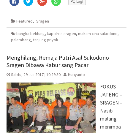
Klik
Klik
Klik
Klik
Lagi
untuk
untuk
untuk
untuk
membagikan
berbagi
berbagi
berbagi
di
pada
via
di
Facebook(Membuka
Twitter(Membuka
Google+
WhatsApp(Membuka
di
di
(Membuka
di
Featured
,
Sragen
jendela
jendela
di
jendela
yang
yang
jendela
yang
baru)
baru)
yang
baru)
baru)
bangka belitung
,
kapolres sragen
,
makam cina sukodono
,
palembang
,
tanjung priyok
Menghilang, Remaja Putri Asal Sukodono
Sragen Dibawa Kabur sang Pacar
Sabtu, 29 Juli 2017 | 10:29 30
Huriyanto
FOKUS
JATENG –
SRAGEN –
Nasib
malang
menimpa