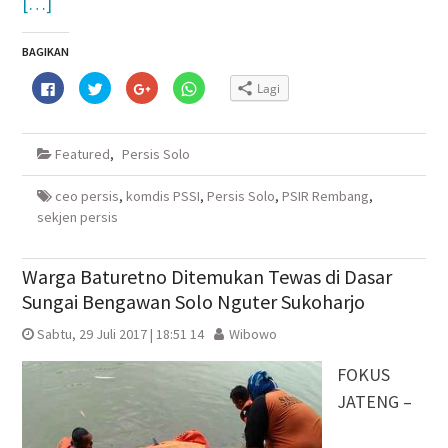
[…]
BAGIKAN
Klik
Klik
Klik
Klik
Lagi
untuk
untuk
untuk
untuk
membagikan
berbagi
berbagi
berbagi
di
pada
via
di
Facebook(Membuka
Twitter(Membuka
Google+
WhatsApp(Membuka
di
di
(Membuka
di
Featured
,
Persis Solo
jendela
jendela
di
jendela
yang
yang
jendela
yang
baru)
baru)
yang
baru)
baru)
ceo persis
,
komdis PSSI
,
Persis Solo
,
PSIR Rembang
,
sekjen persis
Warga Baturetno Ditemukan Tewas di Dasar
Sungai Bengawan Solo Nguter Sukoharjo
Sabtu, 29 Juli 2017 | 18:51 14
Wibowo
FOKUS
JATENG –