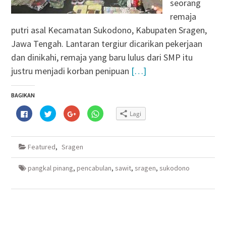
seorang
remaja
putri asal Kecamatan Sukodono, Kabupaten Sragen,
Jawa Tengah. Lantaran tergiur dicarikan pekerjaan
dan dinikahi, remaja yang baru lulus dari SMP itu
justru menjadi korban penipuan
[…]
BAGIKAN
Klik
Klik
Klik
Klik
Lagi
untuk
untuk
untuk
untuk
membagikan
berbagi
berbagi
berbagi
di
pada
via
di
Facebook(Membuka
Twitter(Membuka
Google+
WhatsApp(Membuka
di
di
(Membuka
di
Featured
,
Sragen
jendela
jendela
di
jendela
yang
yang
jendela
yang
baru)
baru)
yang
baru)
baru)
pangkal pinang
,
pencabulan
,
sawit
,
sragen
,
sukodono