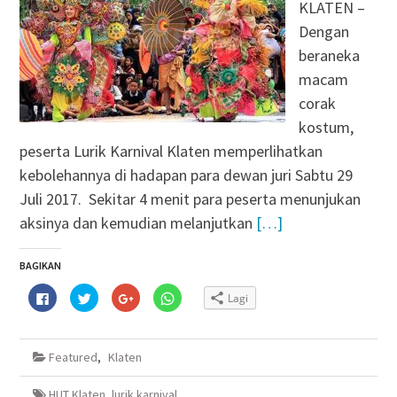
KLATEN –
Dengan
beraneka
macam
corak
kostum,
peserta Lurik Karnival Klaten memperlihatkan
kebolehannya di hadapan para dewan juri Sabtu 29
Juli 2017. Sekitar 4 menit para peserta menunjukan
aksinya dan kemudian melanjutkan
[…]
BAGIKAN
Klik
Klik
Klik
Klik
Lagi
untuk
untuk
untuk
untuk
membagikan
berbagi
berbagi
berbagi
di
pada
via
di
Facebook(Membuka
Twitter(Membuka
Google+
WhatsApp(Membuka
di
di
(Membuka
di
Featured
,
Klaten
jendela
jendela
di
jendela
yang
yang
jendela
yang
baru)
baru)
yang
baru)
baru)
HUT Klaten
,
lurik karnival