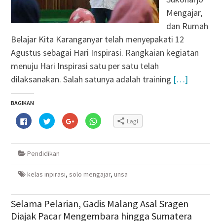
Mengajar,
dan Rumah
Belajar Kita Karanganyar telah menyepakati 12
Agustus sebagai Hari Inspirasi. Rangkaian kegiatan
menuju Hari Inspirasi satu per satu telah
dilaksanakan. Salah satunya adalah training
[…]
BAGIKAN
Klik
Klik
Klik
Klik
Lagi
untuk
untuk
untuk
untuk
membagikan
berbagi
berbagi
berbagi
di
pada
via
di
Facebook(Membuka
Twitter(Membuka
Google+
WhatsApp(Membuka
di
di
(Membuka
di
Pendidikan
jendela
jendela
di
jendela
yang
yang
jendela
yang
baru)
baru)
yang
baru)
baru)
kelas inpirasi
,
solo mengajar
,
unsa
Selama Pelarian, Gadis Malang Asal Sragen
Diajak Pacar Mengembara hingga Sumatera