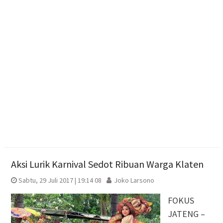
Mitra Pembangunan
Memasuki Abad Kedua, Nasyiatul Aisyiyah Perkuat
Gerakan Perempuan Muda
Muktamar ke-15 Nasyiatul Aisyiyah Resmi Dibuka di
Surakarta
Aksi Lurik Karnival Sedot Ribuan Warga Klaten
Sabtu, 29 Juli 2017 | 19:14 08
Joko Larsono
FOKUS
JATENG –