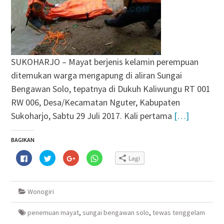
SUKOHARJO – Mayat berjenis kelamin perempuan
ditemukan warga mengapung di aliran Sungai
Bengawan Solo, tepatnya di Dukuh Kaliwungu RT 001
RW 006, Desa/Kecamatan Nguter, Kabupaten
Sukoharjo, Sabtu 29 Juli 2017. Kali pertama
[…]
BAGIKAN
Klik
Klik
Klik
Klik
Lagi
untuk
untuk
untuk
untuk
membagikan
berbagi
berbagi
berbagi
di
pada
via
di
Facebook(Membuka
Twitter(Membuka
Google+
WhatsApp(Membuka
di
di
(Membuka
di
Wonogiri
jendela
jendela
di
jendela
yang
yang
jendela
yang
baru)
baru)
yang
baru)
baru)
penemuan mayat
,
sungai bengawan solo
,
tewas tenggelam