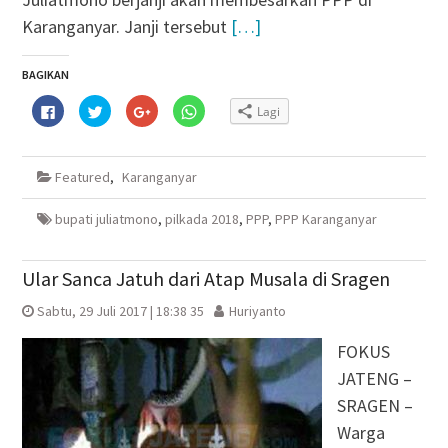
Karanganyar. Janji tersebut
[…]
BAGIKAN
Klik
Klik
Klik
Klik
Lagi
untuk
untuk
untuk
untuk
membagikan
berbagi
berbagi
berbagi
di
pada
via
di
Facebook(Membuka
Twitter(Membuka
Google+
WhatsApp(Membuka
di
di
(Membuka
di
Featured
,
Karanganyar
jendela
jendela
di
jendela
yang
yang
jendela
yang
baru)
baru)
yang
baru)
baru)
bupati juliatmono
,
pilkada 2018
,
PPP
,
PPP Karanganyar
Ular Sanca Jatuh dari Atap Musala di Sragen
Sabtu, 29 Juli 2017 | 18:38 35
Huriyanto
FOKUS
JATENG –
SRAGEN –
Warga