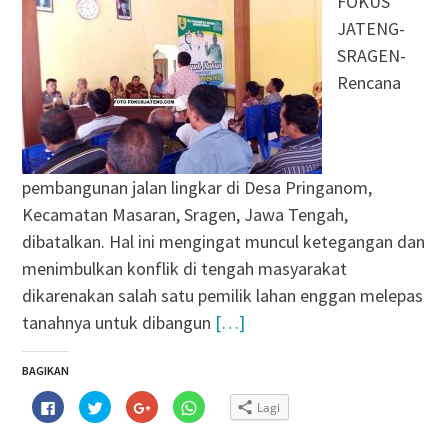
FOKUS
JATENG-
SRAGEN-
Rencana
pembangunan jalan lingkar di Desa Pringanom,
Kecamatan Masaran, Sragen, Jawa Tengah,
dibatalkan. Hal ini mengingat muncul ketegangan dan
menimbulkan konflik di tengah masyarakat
dikarenakan salah satu pemilik lahan enggan melepas
tanahnya untuk dibangun
[…]
BAGIKAN
Klik
Klik
Klik
Klik
Lagi
untuk
untuk
untuk
untuk
membagikan
berbagi
berbagi
berbagi
di
pada
via
di