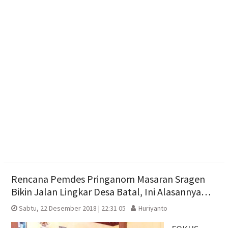
Individu Tingkatkan Digitalisasi UMKM melalui
Pembuatan Google Maps bagi UMKM
Rumah Warga Kemusu Hangus Terbakar, Polisi
Lakukan Penyelidikan
Polres Boyolali Ungkap Kasus Jambret, Pelaku
Dibekuk di Tengaran
Rencana Pemdes Pringanom Masaran Sragen
Bikin Jalan Lingkar Desa Batal, Ini Alasannya…
Sabtu, 22 Desember 2018 | 22:31 05
Huriyanto