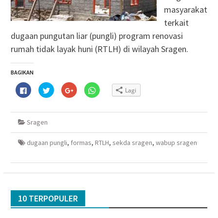
masyarakat
terkait
dugaan pungutan liar (pungli) program renovasi
rumah tidak layak huni (RTLH) di wilayah Sragen.
BAGIKAN
Klik
Klik
Klik
Klik
Lagi
untuk
untuk
untuk
untuk
membagikan
berbagi
berbagi
berbagi
di
pada
via
di
Facebook(Membuka
Twitter(Membuka
Google+
WhatsApp(Membuka
di
di
(Membuka
di
Sragen
jendela
jendela
di
jendela
yang
yang
jendela
yang
baru)
baru)
yang
baru)
baru)
dugaan pungli
,
formas
,
RTLH
,
sekda sragen
,
wabup sragen
10 TERPOPULER