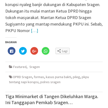
korupsi nyaleg banjir dukungan di Kabupaten Sragen.
Dukungan itu mulai mantan Ketua DPRD hingga
tokoh masyarakat. Mantan Ketua DPRD Sragen
Sugiyamto yang mantap mendukung PKPU ini. Sebab,
PKPU Nomor
[…]
BAGIKAN
Klik
Klik
Klik
Klik
Lagi
untuk
untuk
untuk
untuk
membagikan
berbagi
berbagi
berbagi
di
pada
via
di
Facebook(Membuka
Twitter(Membuka
Google+
WhatsApp(Membuka
di
di
(Membuka
di
Featured
,
Sragen
jendela
jendela
di
jendela
yang
yang
jendela
yang
baru)
baru)
yang
baru)
baru)
DPRD Sragen
,
formas
,
kasus purna bakti
,
pileg
,
pkpu
tentang napi korupsi
,
polres sragen
Tiga Minimarket di Tangen Dikeluhkan Warga.
Ini Tanggapan Pemkab Sragen…