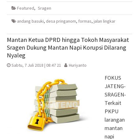
Facebook(Membuka
Twitter(Membuka
Google+
WhatsApp(Membuka
di
di
(Membuka
di
Featured
,
Sragen
jendela
jendela
di
jendela
yang
yang
jendela
yang
baru)
baru)
yang
baru)
baru)
andang basuki
,
desa pringanom
,
formas
,
jalan lingkar
Mantan Ketua DPRD hingga Tokoh Masyarakat
Sragen Dukung Mantan Napi Korupsi Dilarang
Nyaleg
Sabtu, 7 Juli 2018 | 08:47 21
Huriyanto
FOKUS
JATENG-
SRAGEN-
Terkait
PKPU
larangan
mantan
napi