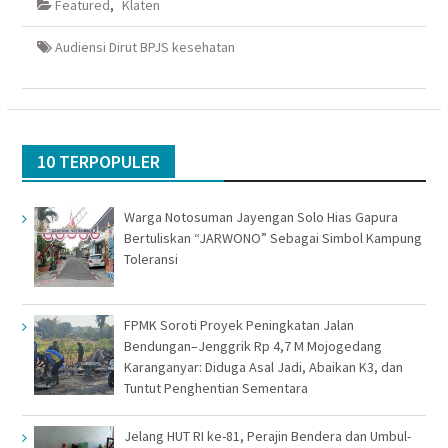
Featured
,
Klaten
jendela
jendela
di
jendela
yang
yang
jendela
yang
baru)
baru)
yang
baru)
baru)
Audiensi Dirut BPJS kesehatan
10 TERPOPULER
Warga Notosuman Jayengan Solo Hias Gapura
Bertuliskan “JARWONO” Sebagai Simbol Kampung
Toleransi
FPMK Soroti Proyek Peningkatan Jalan
Bendungan–Jenggrik Rp 4,7 M Mojogedang
Karanganyar: Diduga Asal Jadi, Abaikan K3, dan
Tuntut Penghentian Sementara
Jelang HUT RI ke-81, Perajin Bendera dan Umbul-