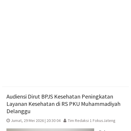
Capaian Sudah Tembus 82,55%
Polres Boyolali Ungkap Kasus Jambret, Pelaku
Dibekuk di Tengaran
Diduga Karena Lapuk, Rumah Warga Sambi Roboh.
Bhabinkamtibmas Gotong Royong, Salurkan
Bantuan
Audiensi Dirut BPJS Kesehatan Peningkatan
Layanan Kesehatan di RS PKU Muhammadiyah
Delanggu
Jumat, 29 Mei 2026 | 20:30 04
Tim Redaksi 1 FokusJateng