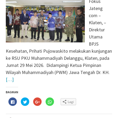
Fokus
Jateng
com –
Klaten, –
Direktur
Utama
BPJS
Kesehatan, Prihati Pujowaskito melakukan kunjungan
ke RSU PKU Muhammadiyah Delanggu, Klaten, pada
Jumat 29 Mei 2026. Didampingi Ketua Pimpinan
Wilayah Muhammadiyah (PWM) Jawa Tengah Dr. KH.
[…]
BAGIKAN
Klik
Klik
Klik
Klik
Lagi
untuk
untuk
untuk
untuk
membagikan
berbagi
berbagi
berbagi
di
pada
via
di
Facebook(Membuka
Twitter(Membuka
Google+
WhatsApp(Membuka
di
di
(Membuka
di