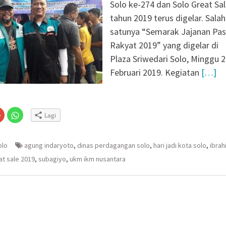
KM melalui Pembuatan
Solo ke-274 dan Solo Great Sa
gi UMKM
tahun 2019 terus digelar. Salah
emusu Hangus
satunya “Semarak Jajanan Pas
 Lakukan Penyelidikan
Rakyat 2019” yang digelar di
 Ungkap Kasus
Plaza Sriwedari Solo, Minggu 
 Dibekuk di Tengaran
Februari 2019. Kegiatan
[…]
adi Instruksi Kapolres
kamtibmas Diminta
an Kamtibmas Sejak
Klik
Klik
Lagi
untuk
untuk
n
gi
berbagi
berbagi
via
di
embuka
er(Membuka
Google+
WhatsApp(Membuka
(Membuka
di
olo
agung indaryoto
,
dinas perdagangan solo
,
hari jadi kota solo
,
ibrah
la
di
jendela
jendela
yang
at sale 2019
,
subagiyo
,
ukm ikm nusantara
yang
baru)
baru)