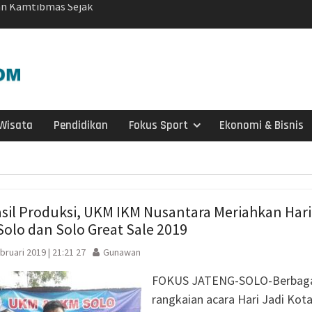
“PEMBUNUH SENYAP”
A SUKSES GERAKAN
PUSKESMAS JENAR
inggi Karanganyar
uliyatmono Dorong
 Masyarakat dan Bidik
jar’
Wisata
Pendidikan
Fokus Sport
Ekonomi & Bisnis
i Menjaga Keaktifan
muka ke-65, Kakwarnas
pin Ziarah Khidmat di
un Karanganyar
sil Produksi, UKM IKM Nusantara Meriahkan Hari
aya Protes Pakan
Solo dan Solo Great Sale 2019
i Jadi Korban
ip Kuno Ditemukan di
ruari 2019 | 21:21 27
Gunawan
i
FOKUS JATENG-SOLO-Berbag
Desa Brangkal:
ndividu Tingkatkan
rangkaian acara Hari Jadi Kot