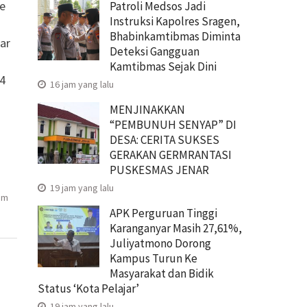
le
Patroli Medsos Jadi
Instruksi Kapolres Sragen,
Bhabinkamtibmas Diminta
ar
Deteksi Gangguan
Kamtibmas Sejak Dini
24
16 jam yang lalu
MENJINAKKAN
“PEMBUNUH SENYAP” DI
DESA: CERITA SUKSES
GERAKAN GERMRANTASI
PUSKESMAS JENAR
19 jam yang lalu
im
APK Perguruan Tinggi
Karanganyar Masih 27,61%,
Juliyatmono Dorong
Kampus Turun Ke
Masyarakat dan Bidik
Status ‘Kota Pelajar’
19 jam yang lalu