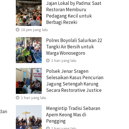
Jajan Lokal by Padma: Saat
Restoran Memburu
Pedagang Kecil untuk
Berbagi Rezeki
18 jam yang lalu
Polres Boyolali Salurkan 22
Tangki Air Bersih untuk
Warga Wonosegoro
1 hari yang lalu
Polsek Jenar Sragen
Selesaikan Kasus Pencurian
Jagung Setengah Karung
Secara Restorative Justice
1 hari yang lalu
Mengintip Tradisi Sebaran
 dan
Apem Keong Mas di
Pengging
1 hari yang lalu