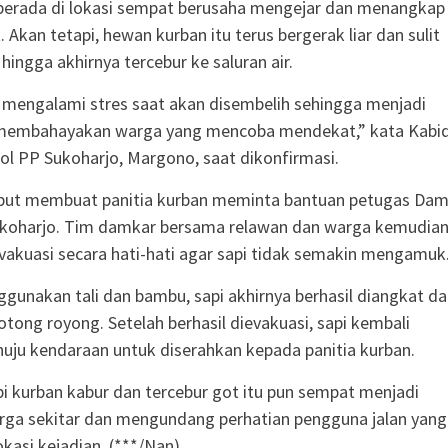
berada di lokasi sempat berusaha mengejar dan menangkap
. Akan tetapi, hewan kurban itu terus bergerak liar dan sulit
hingga akhirnya tercebur ke saluran air.
 mengalami stres saat akan disembelih sehingga menjadi
 membahayakan warga yang mencoba mendekat,” kata Kabi
l PP Sukoharjo, Margono, saat dikonfirmasi.
sebut membuat panitia kurban meminta bantuan petugas Da
ukoharjo. Tim damkar bersama relawan dan warga kemudia
akuasi secara hati-hati agar sapi tidak semakin mengamuk
unakan tali dan bambu, sapi akhirnya berhasil diangkat da
otong royong. Setelah berhasil dievakuasi, sapi kembali
uju kendaraan untuk diserahkan kepada panitia kurban.
pi kurban kabur dan tercebur got itu pun sempat menjadi
rga sekitar dan mengundang perhatian pengguna jalan yang
okasi kejadian. (***/Nan)