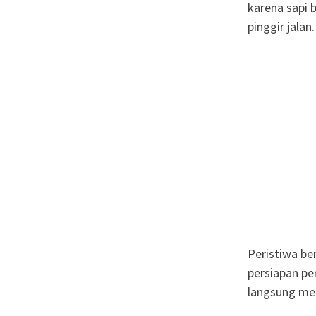
karena sapi b
pinggir jalan.
Peristiwa be
persiapan pe
langsung mela