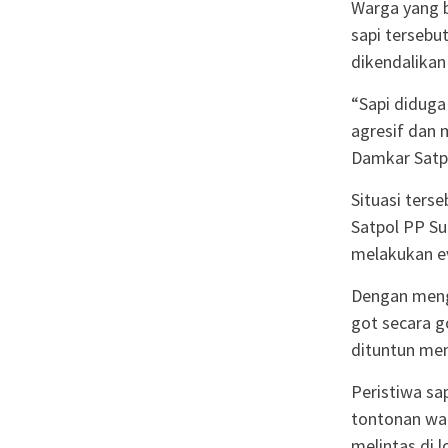
Warga yang 
sapi tersebut
dikendalikan 
“Sapi diduga
agresif dan
Damkar Satpo
Situasi ter
Satpol PP S
melakukan ev
Dengan mengg
got secara g
dituntun men
Peristiwa sa
tontonan wa
melintas di l