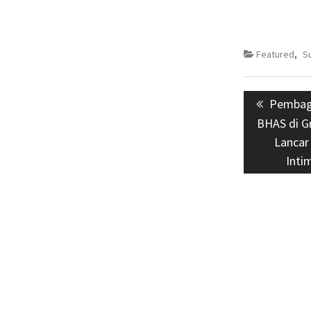
Featured
,
S
Navigasi
Previou
Pembag
pos
post:
BHAS di G
Lancar
Inti