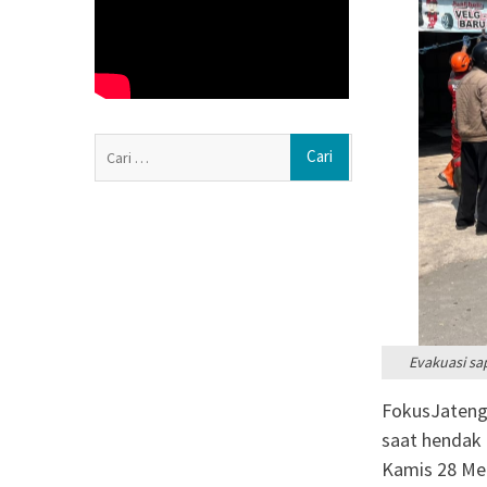
Resmikan Gedun
Ngasem, Bupati
Lingkungan Bela
Emak-emak Desa 
Lomba Agustusa
Muktamar Nasyiat
Cari
Formatur Period
untuk:
Evakuasi sa
FokusJateng
saat hendak 
Kamis 28 Mei