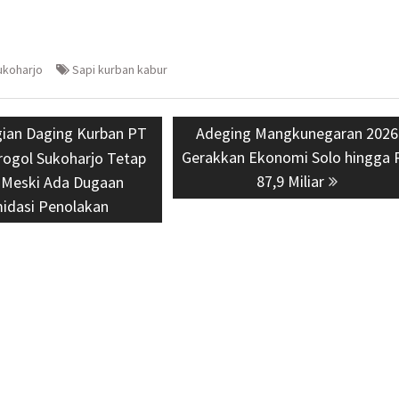
ukoharjo
Sapi kurban kabur
s
ian Daging Kurban PT
Next
Adeging Mangkunegaran 2026
Gerakkan Ekonomi Solo hingga 
post:
rogol Sukoharjo Tetap
87,9 Miliar
 Meski Ada Dugaan
midasi Penolakan