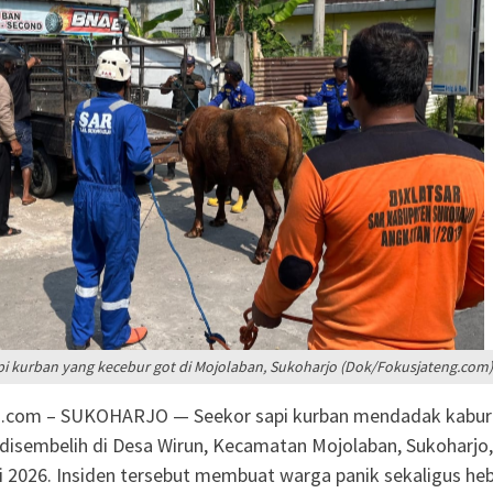
g Baru KB Anak Sholeh
 Karanganyar Dorong
jar Adaptif
Nepen Antusias Ikuti
n 2026
ul Aisyiyah Pilih 13
e 2026-2030
pi kurban yang kecebur got di Mojolaban, Sukoharjo (Dok/Fokusjateng.com)
.com – SUKOHARJO — Seekor sapi kurban mendadak kabur
disembelih di Desa Wirun, Kecamatan Mojolaban, Sukoharjo,
 2026. Insiden tersebut membuat warga panik sekaligus he