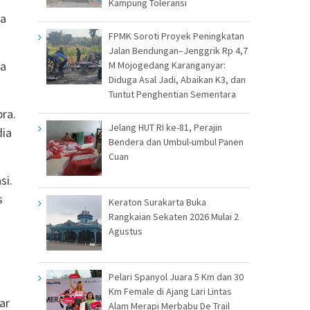
Kampung Toleransi
da
FPMK Soroti Proyek Peningkatan
Jalan Bendungan–Jenggrik Rp 4,7
na
M Mojogedang Karanganyar:
Diduga Asal Jadi, Abaikan K3, dan
Tuntut Penghentian Sementara
ra.
Jelang HUT RI ke-81, Perajin
dia
Bendera dan Umbul-umbul Panen
Cuan
si.
s
Keraton Surakarta Buka
Rangkaian Sekaten 2026 Mulai 2
Agustus
Pelari Spanyol Juara 5 Km dan 30
Km Female di Ajang Lari Lintas
ar
Alam Merapi Merbabu De Trail