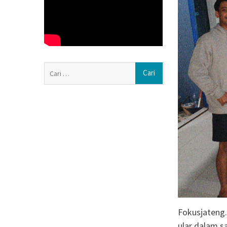
Polisi Dalami In
Kantin dan Guda
Jerukan, Juwang
Jateng-Kaltim K
Kerja Sama Ekono
Triliun
Cari
Abimanyu, Berm
untuk:
50 Ribu Lolos Uj
Kampus UNY
Fokusjateng
ular dalam sa