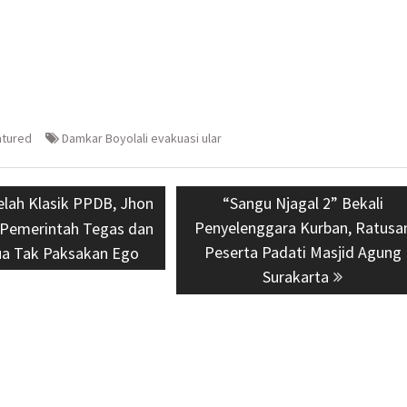
atured
Damkar Boyolali evakuasi ular
s
elah Klasik PPDB, Jhon
Next
“Sangu Njagal 2” Bekali
Penyelenggara Kurban, Ratusa
post:
 Pemerintah Tegas dan
Peserta Padati Masjid Agung
ua Tak Paksakan Ego
Surakarta