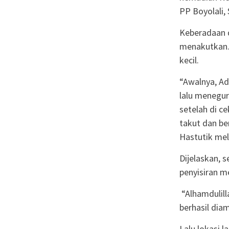
PP Boyolali,
Keberadaan d
menakutkan.
kecil.
“Awalnya, Ad
lalu menegur
setelah di c
takut dan be
Hastutik mel
Dijelaskan, 
penyisiran me
“Alhamdulilla
berhasil dia
Lalu lokasi 