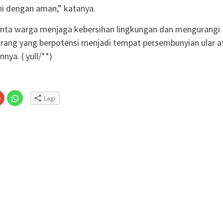
ni dengan aman,” katanya.
inta warga menjaga kebersihan lingkungan dan mengurangi
rang yang berpotensi menjadi tempat persembunyian ular a
nnya. ( yull/**)
Klik
Klik
Lagi
untuk
untuk
n
gi
berbagi
berbagi
via
di
embuka
er(Membuka
Google+
WhatsApp(Membuka
(Membuka
di
la
di
jendela
jendela
yang
yang
baru)
baru)