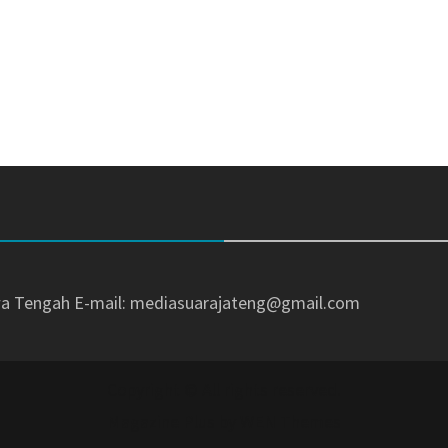
awa Tengah
E-mail: mediasuarajateng@gmail.com
Copyright © All rights reserved.
Magazine Plus by
WEN Themes