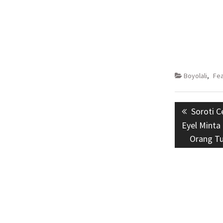
Boyolali
,
Fe
Navigasi
Previou
Soroti C
pos
post:
Eyel Minta
Orang T