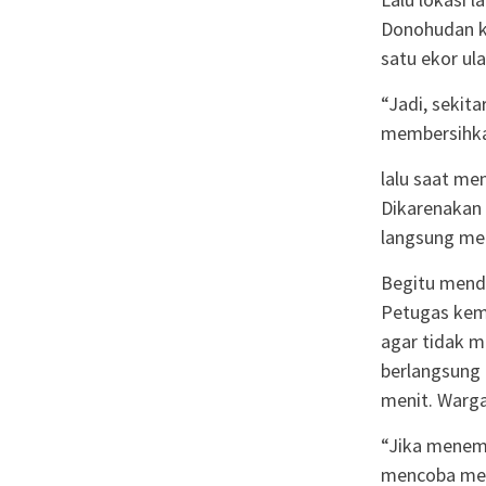
Donohudan k
satu ekor ula
“Jadi, sekit
membersihkan
lalu saat me
Dikarenakan 
langsung men
Begitu menda
Petugas kem
agar tidak 
berlangsung 
menit. Warga
“Jika menemu
mencoba mena