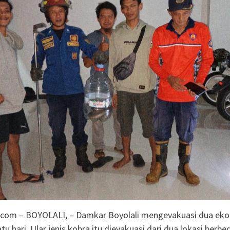
siden Kebakaran
ng SD Negeri 1
i
olaborasi, Teken 19
mi Senilai Rp 20,2
odal Sewa Laptop Rp
ian CBT Domisili
.com – BOYOLALI, – Damkar Boyolali mengevakuasi dua eko
tu hari. Ular jenis kobra itu dievakuasi dari dua lokasi berbe