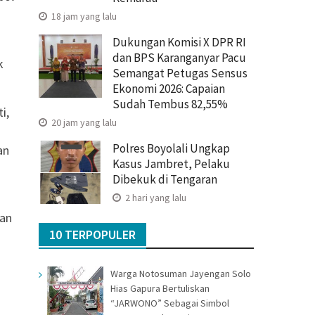
18 jam yang lalu
Dukungan Komisi X DPR RI
dan BPS Karanganyar Pacu
k
Semangat Petugas Sensus
Ekonomi 2026: Capaian
Sudah Tembus 82,55%
i,
20 jam yang lalu
Polres Boyolali Ungkap
an
Kasus Jambret, Pelaku
Dibekuk di Tengaran
2 hari yang lalu
kan
10 TERPOPULER
Warga Notosuman Jayengan Solo
Hias Gapura Bertuliskan
“JARWONO” Sebagai Simbol