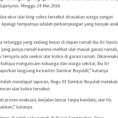
 Supriyono. Minggu 24 Mei 2026.
ua ekor ular king cobra tersebut dirasakan warga sangat
 Apalagi tempatnya adalah perkampungan yang banyak ana
a tetangga yang sedang lewat di depan rumah ibu Sri Hastut
 yang punya rumah karena melihat ular masuk garasi rumah,
ek ternyata ada seekor ular kobra di garasi rumah. Dikarenak
rbahaya mengancam keluarga dan warga sekitar, ibu Sri
aporkan langsung ke kantor Damkar Boyolali,” katanya.
setelah mendapat laporan, Regu 03 Damkar Boyolali melaku
ncari ular kobra tersebut.
h proses evakuasi, berjalan lancar tanpa kendala, ular itu
mankan,” katanya.
lainnya di salah satu rumah di Dusun Sanggrahan, Desa