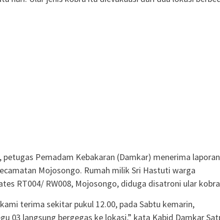
a, petugas Pemadam Kebakaran (Damkar) menerima laporan
Kecamatan Mojosongo. Rumah milik Sri Hastuti warga
es RT004/ RW008, Mojosongo, diduga disatroni ular kobra
 kami terima sekitar pukul 12.00, pada Sabtu kemarin,
u 03 langsung bergegas ke lokasi,” kata Kabid Damkar Sat