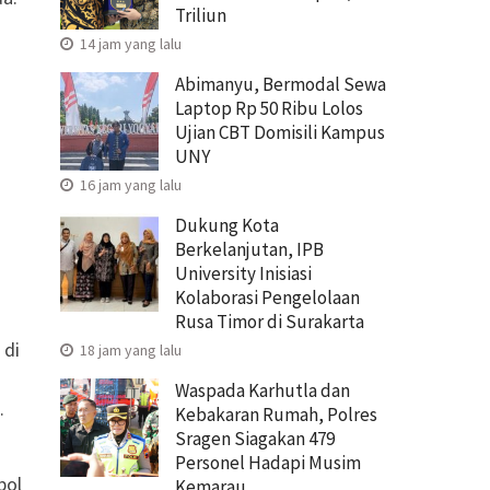
Triliun
14 jam yang lalu
Abimanyu, Bermodal Sewa
Laptop Rp 50 Ribu Lolos
Ujian CBT Domisili Kampus
UNY
16 jam yang lalu
Dukung Kota
Berkelanjutan, IPB
University Inisiasi
Kolaborasi Pengelolaan
Rusa Timor di Surakarta
 di
18 jam yang lalu
Waspada Karhutla dan
.
Kebakaran Rumah, Polres
Sragen Siagakan 479
Personel Hadapi Musim
pol
Kemarau