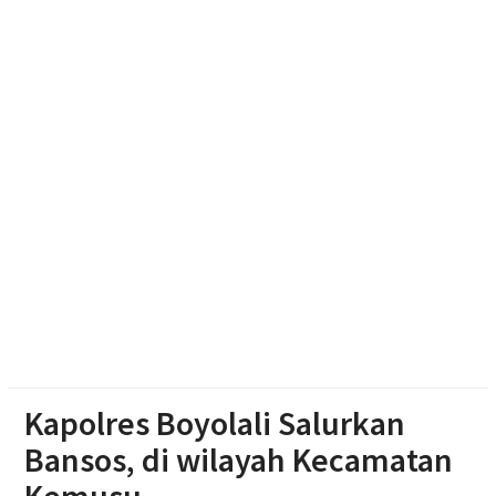
Dibekuk di Tengaran
Diduga Karena Lapuk, Rumah Warga Sambi Roboh.
Bhabinkamtibmas Gotong Royong, Salurkan
Bantuan
Pilgub Jateng 2029, Pemprov Siapkan Dana
Cadangan Rp1,2 Triliun
Kapolres Boyolali Salurkan
Bansos, di wilayah Kecamatan