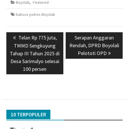
Boyolali
,
Featured
baksos polres Boyolali
Navigasi
Previous
Telan Rp 775 juta,
Next
Serapan Anggaran
pos
post:
Rendah, DPRD Boyolali
post:
TMMD Sengkuyung
Pelototi OPD
Tahap III Tahun 2025 di
Desa Sarimulyo selesai
100 persen
10 TERPOPULER