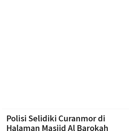
Literasi Anak Melalui Kegiatan Membaca, Bermain,
Berkarya, dan Bercerita
Polres Boyolali Salurkan 22 Tangki Air Bersih untuk
Warga Wonosegoro
Polsek Jenar Sragen Selesaikan Kasus Pencurian
Jagung Setengah Karung Secara Restorative
Justice
Polisi Selidiki Curanmor di
Halaman Masjid Al Barokah