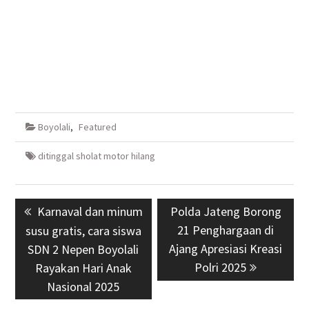
Boyolali
,
Featured
ditinggal sholat motor hilang
Navigasi
Previous
Karnaval dan minum
Next
Polda Jateng Borong
pos
post:
post:
21 Penghargaan di
susu gratis, cara siswa
Ajang Apresiasi Kreasi
SDN 2 Nepen Boyolali
Polri 2025
Rayakan Hari Anak
Nasional 2025