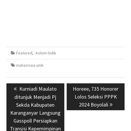
Featured
,
Kolom Didik
mahasiswa umk
Navigasi
Previous
Kurniadi Maulato
Next
Horeee, 735 Honorer
pos
post:
post:
Lolos Seleksi PPPK
ditunjuk Menjadi Pj
2024 Boyolali
Sekda Kabupaten
Karanganyar Langsung
Gasspoll Persiapkan
Transisi Kepemimpinan