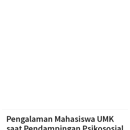
Muhammadiyah Sragen
Soal Seragam Gratis untuk Madrasah, Sekda
Boyolali: Sudah Kami Hitung Anggarannya
Haedar Nashir Ingatkan Muktamar Nasyiatul
Aisyiyah Utamakan Persaudaraan
Pengalaman Mahasiswa UMK
saat Pendampingan Psikososial