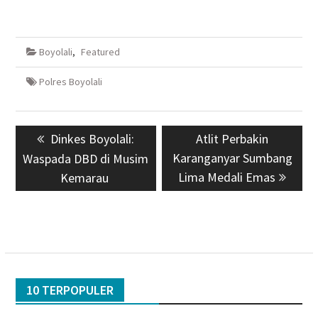
Boyolali
,
Featured
Polres Boyolali
Navigasi
Previous
Dinkes Boyolali:
Next
Atlit Perbakin
pos
post:
Karanganyar Sumbang
post:
Waspada DBD di Musim
Lima Medali Emas
Kemarau
10 TERPOPULER