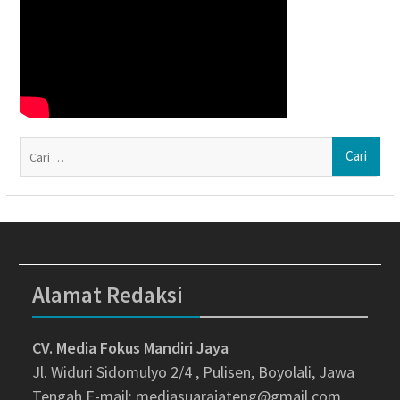
Ca
un
Alamat Redaksi
CV. Media Fokus Mandiri Jaya
Jl. Widuri Sidomulyo 2/4 , Pulisen, Boyolali, Jawa
Tengah
E-mail: mediasuarajateng@gmail.com