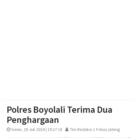
Jamnas XII Cibubur
Bangunkan Lahan Tidur di Jateng, Ahmad Luthfi
Targetkan Revola Direplikasi di 35 Daerah
Petani Jateng Mulai Pakai Pompa Surya, Hemat
Biaya Produksi
Polres Boyolali Terima Dua
Penghargaan
Senin, 29 Juli 2024 | 19:27 18
Tim Redaksi 1 FokusJateng