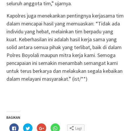
seluruh anggota tim,” ujarnya.
Kapolres juga menekankan pentingnya kerjasama tim
dalam mencapai hasil yang memuaskan: “Tidak ada
individu yang hebat, melainkan tim berpadu yang
kuat. Keberhasilan ini adalah hasil kerja sama yang
solid antara semua pihak yang terlibat, baik di dalam
Polres Boyolali maupun mitra kerja kami. Semoga
pencapaian ini semakin menambah semangat kami
untuk terus berkarya dan melakukan segala kebaikan
dalam melayani masyarakat.” (ist/**)
BAGIKAN
Klik
Klik
Klik
Klik
Lagi
untuk
untuk
untuk
untuk