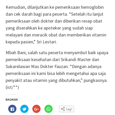
Kemudian, dilanjutkan ke pemeriksaan hemoglobin
dan cek darah bagi para peserta. “Setelah itu lanjut
pemeriksaan oleh dokter dan diberikan resep obat
yang diserahkan ke apoteker yang sudah siap
melayani dan meracik obat dan memberikan vitamin
kepada pasien,” Sri Lestari.
Mbah Bani, salah satu peserta menyambut baik upaya
pemeriksaan kesehatan dari Srikandi Master dan
Sukarelawan Mas Dokter Fauzan. “Dengan adanya
pemeriksaan ini kami bisa lebih mengetahui apa saja
penyakit atau vitamin yang dibutuhkan,” pungkasnya.
(ist/**)
BAGIKAN
Klik
Klik
Klik
Klik
Lagi
untuk
untuk
untuk
untuk
membagikan
berbagi
berbagi
berbagi