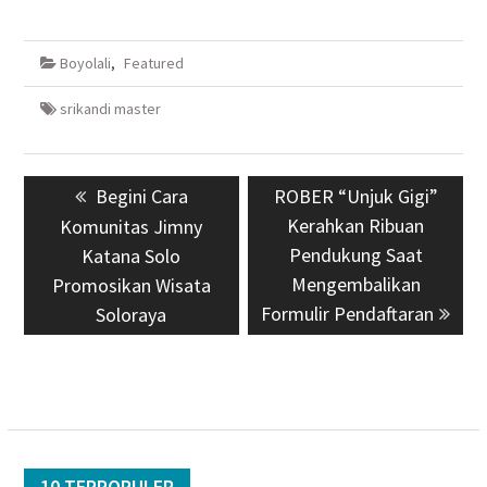
Boyolali
,
Featured
srikandi master
Navigasi
Previous
Begini Cara
Next
ROBER “Unjuk Gigi”
pos
post:
post:
Kerahkan Ribuan
Komunitas Jimny
Pendukung Saat
Katana Solo
Mengembalikan
Promosikan Wisata
Formulir Pendaftaran
Soloraya
10 TERPOPULER