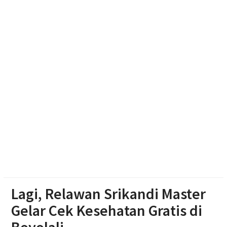
Bambu di Mojosongo
Kontingen Pramuka Boyolali Dilepas Menuju
Jamnas XII Cibubur
Bangunkan Lahan Tidur di Jateng, Ahmad Luthfi
Targetkan Revola Direplikasi di 35 Daerah
Lagi, Relawan Srikandi Master
Gelar Cek Kesehatan Gratis di