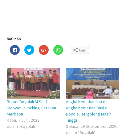
BAGIKAN
Klik
Klik
Klik
Klik
Lagi
untuk
untuk
untuk
untuk
membagikan
berbagi
berbagi
berbagi
di
pada
via
di
Facebook(Membuka
Twitter(Membuka
Google+
WhatsApp(Membuka
di
di
(Membuka
di
jendela
jendela
di
jendela
yang
yang
jendela
yang
baru)
baru)
yang
baru)
baru)
Bupati Boyolali M Said
Angka Kematian Ibu dan
Hidayat Launching Gerakan
Angka Kematian Bayi di
Merbabu
Boyolali Tergolong Masih
Rabu, 7 Juni, 2023
Tinggi
dalam "Boyolali"
Selasa, 29 September, 2020
dalam "Boyolali"