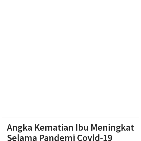
Literasi Anak Melalui Kegiatan Membaca, Bermain,
Berkarya, dan Bercerita
Polres Boyolali Salurkan 22 Tangki Air Bersih untuk
Warga Wonosegoro
Polsek Jenar Sragen Selesaikan Kasus Pencurian
Jagung Setengah Karung Secara Restorative
Justice
Angka Kematian Ibu Meningkat
Selama Pandemi Covid-19