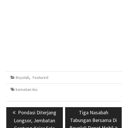
Boyolali
,
Featured
kematian ibu
Navigasi
Previous
Pondasi Diterjang
Next
Tiga Nasabah
pos
post:
Tabungan Bersama Di
post:
Longsor, Jembatan
Boyolali Dapat Mobil