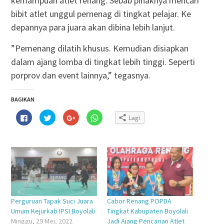
kemampuan atlet renang. Sebab pihaknya mencari
bibit atlet unggul pernenag di tingkat pelajar. Ke
depannya para juara akan dibina lebih lanjut.
”Pemenang dilatih khusus. Kemudian disiapkan
dalam ajang lomba di tingkat lebih tinggi. Seperti
porprov dan event lainnya,” tegasnya.
BAGIKAN
Klik
Klik
Klik
Klik
Lagi
untuk
untuk
untuk
untuk
membagikan
berbagi
berbagi
berbagi
di
pada
via
di
Facebook(Membuka
Twitter(Membuka
Google+
WhatsApp(Membuka
di
di
(Membuka
di
jendela
jendela
di
jendela
yang
yang
jendela
yang
baru)
baru)
yang
baru)
baru)
Perguruan Tapak Suci Juara
Cabor Renang POPDA
Umum Kejurkab IPSI Boyolali
Tingkat Kabupaten Boyolali
Minggu, 29 Mei, 2022
Jadi Ajang Pencarian Atlet