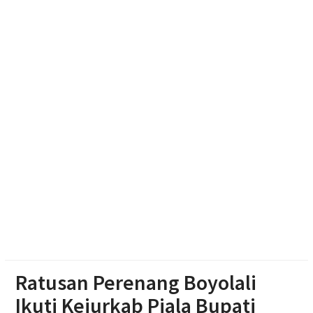
Resmikan Gedung Baru KB Anak Sholeh Ngasem,
Bupati Karanganyar Dorong Lingkungan Belajar
Adaptif
Emak-emak Desa Nepen Antusias Ikuti Lomba
Agustusan 2026
Muktamar Nasyiatul Aisyiyah Pilih 13 Formatur
Periode 2026-2030
Ratusan Perenang Boyolali
Ikuti Kejurkab Piala Bupati