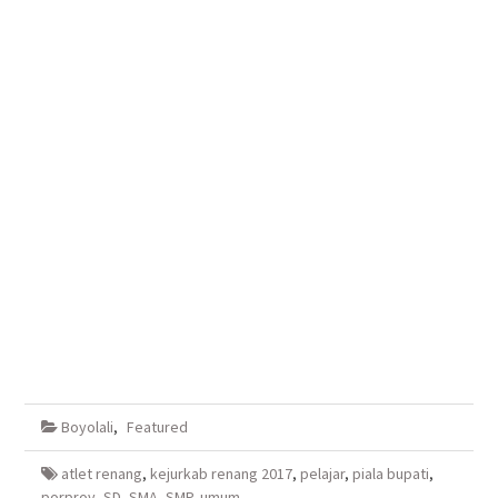
Boyolali
,
Featured
atlet renang
,
kejurkab renang 2017
,
pelajar
,
piala bupati
,
porprov
,
SD
,
SMA
,
SMP
,
umum