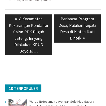
Navigasi
Previous
8 Kecamatan
Next
Perlancar Program
pos
post:
Desa, Puluhan Kepala
post:
Kekurangan Pendaftar
Desa di Klaten Ikuti
Calon PPK Pilgub
Bintek
Jateng. Ini yang
Dilakukan KPUD
Boyolali…
10 TERPOPULER
Warga Notosuman Jayengan Solo Hias Gapura