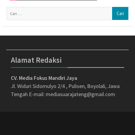
Ca
un
Alamat Redaksi
CV. Media Fokus Mandiri Jaya
Jl. Widuri Sidomulyo 2/4 , Pulisen, Boyolali, Jawa
Tengah
E-mail: mediasuarajateng@gmail.com
Copyright © All rights reserved.
Magazine Plus by
WEN Themes