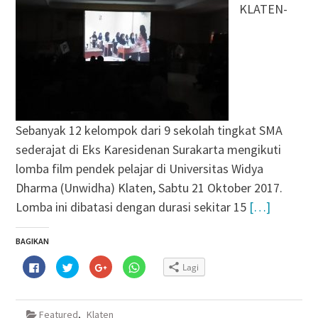
KLATEN-
Sebanyak 12 kelompok dari 9 sekolah tingkat SMA
sederajat di Eks Karesidenan Surakarta mengikuti
lomba film pendek pelajar di Universitas Widya
Dharma (Unwidha) Klaten, Sabtu 21 Oktober 2017.
Lomba ini dibatasi dengan durasi sekitar 15
[…]
BAGIKAN
Klik
Klik
Klik
Klik
Lagi
untuk
untuk
untuk
untuk
membagikan
berbagi
berbagi
berbagi
di
pada
via
di
Facebook(Membuka
Twitter(Membuka
Google+
WhatsApp(Membuka
di
di
(Membuka
di
Featured
,
Klaten
jendela
jendela
di
jendela