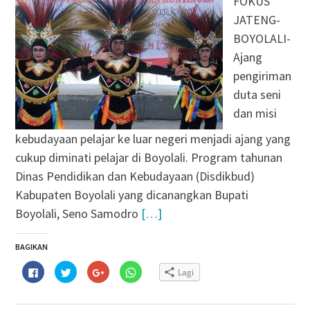
FOKUS
JATENG-
BOYOLALI-
Ajang
pengiriman
duta seni
dan misi
kebudayaan pelajar ke luar negeri menjadi ajang yang
cukup diminati pelajar di Boyolali. Program tahunan
Dinas Pendidikan dan Kebudayaan (Disdikbud)
Kabupaten Boyolali yang dicanangkan Bupati
Boyolali, Seno Samodro
[…]
BAGIKAN
Klik
Klik
Klik
Klik
Lagi
untuk
untuk
untuk
untuk
membagikan
berbagi
berbagi
berbagi
di
pada
via
di
Facebook(Membuka
Twitter(Membuka
Google+
WhatsApp(Membuka