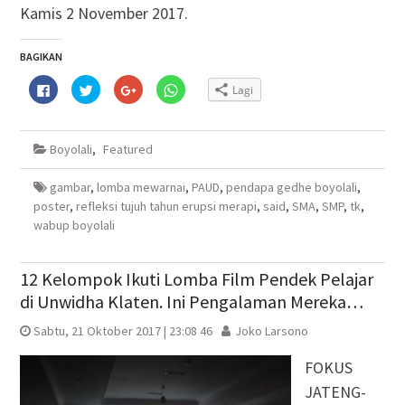
Kamis 2 November 2017.
BAGIKAN
Klik
Klik
Klik
Klik
Lagi
untuk
untuk
untuk
untuk
membagikan
berbagi
berbagi
berbagi
di
pada
via
di
Facebook(Membuka
Twitter(Membuka
Google+
WhatsApp(Membuka
di
di
(Membuka
di
Boyolali
,
Featured
jendela
jendela
di
jendela
yang
yang
jendela
yang
baru)
baru)
yang
baru)
baru)
gambar
,
lomba mewarnai
,
PAUD
,
pendapa gedhe boyolali
,
poster
,
refleksi tujuh tahun erupsi merapi
,
said
,
SMA
,
SMP
,
tk
,
wabup boyolali
12 Kelompok Ikuti Lomba Film Pendek Pelajar
di Unwidha Klaten. Ini Pengalaman Mereka…
Sabtu, 21 Oktober 2017 | 23:08 46
Joko Larsono
FOKUS
JATENG-