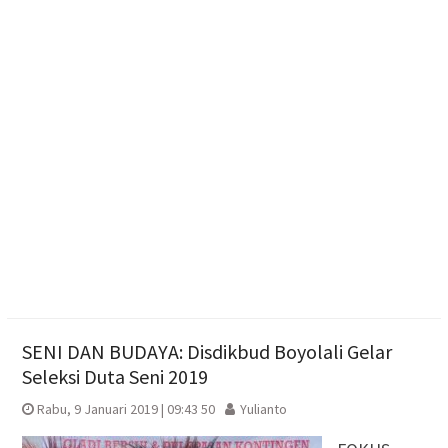
Polres Boyolali Salurkan 22 Tangki Air Bersih untuk
Warga Wonosegoro
Polsek Jenar Sragen Selesaikan Kasus Pencurian
Jagung Setengah Karung Secara Restorative
Justice
Mengintip Tradisi Sebaran Apem Keong Mas di
Pengging
SENI DAN BUDAYA: Disdikbud Boyolali Gelar
Seleksi Duta Seni 2019
Rabu, 9 Januari 2019 | 09:43 50
Yulianto