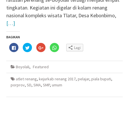
tingkatan. Kegiatan ini digelar di kolam renang
nasional kompleks wisata Tlatar, Desa Kebonbimo,
[…]
BAGIKAN
Klik
Klik
Klik
Klik
Lagi
untuk
untuk
untuk
untuk
membagikan
berbagi
berbagi
berbagi
di
pada
via
di
Facebook(Membuka
Twitter(Membuka
Google+
WhatsApp(Membuka
di
di
(Membuka
di
Boyolali
,
Featured
jendela
jendela
di
jendela
yang
yang
jendela
yang
baru)
baru)
yang
baru)
baru)
atlet renang
,
kejurkab renang 2017
,
pelajar
,
piala bupati
,
porprov
,
SD
,
SMA
,
SMP
,
umum