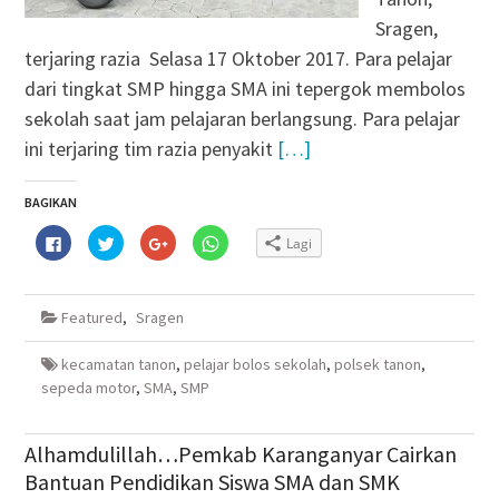
Sragen,
terjaring razia Selasa 17 Oktober 2017. Para pelajar
dari tingkat SMP hingga SMA ini tepergok membolos
sekolah saat jam pelajaran berlangsung. Para pelajar
ini terjaring tim razia penyakit
[…]
BAGIKAN
Klik
Klik
Klik
Klik
Lagi
untuk
untuk
untuk
untuk
membagikan
berbagi
berbagi
berbagi
di
pada
via
di
Facebook(Membuka
Twitter(Membuka
Google+
WhatsApp(Membuka
di
di
(Membuka
di
Featured
,
Sragen
jendela
jendela
di
jendela
yang
yang
jendela
yang
baru)
baru)
yang
baru)
baru)
kecamatan tanon
,
pelajar bolos sekolah
,
polsek tanon
,
sepeda motor
,
SMA
,
SMP
Alhamdulillah…Pemkab Karanganyar Cairkan
Bantuan Pendidikan Siswa SMA dan SMK