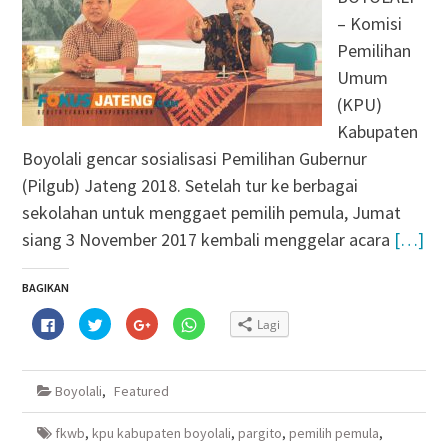
– Komisi
Pemilihan
Umum
(KPU)
Kabupaten
Boyolali gencar sosialisasi Pemilihan Gubernur
(Pilgub) Jateng 2018. Setelah tur ke berbagai
sekolahan untuk menggaet pemilih pemula, Jumat
siang 3 November 2017 kembali menggelar acara
[…]
BAGIKAN
Klik
Klik
Klik
Klik
Lagi
untuk
untuk
untuk
untuk
membagikan
berbagi
berbagi
berbagi
di
pada
via
di
Facebook(Membuka
Twitter(Membuka
Google+
WhatsApp(Membuka
di
di
(Membuka
di
Boyolali
,
Featured
jendela
jendela
di
jendela
yang
yang
jendela
yang
baru)
baru)
yang
baru)
baru)
fkwb
,
kpu kabupaten boyolali
,
pargito
,
pemilih pemula
,