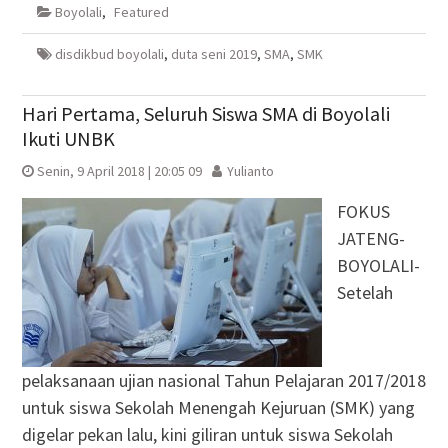
di
di
(Membuka
di
Boyolali
,
Featured
jendela
jendela
di
jendela
yang
yang
jendela
yang
baru)
baru)
yang
baru)
baru)
disdikbud boyolali
,
duta seni 2019
,
SMA
,
SMK
Hari Pertama, Seluruh Siswa SMA di Boyolali
Ikuti UNBK
Senin, 9 April 2018 | 20:05 09
Yulianto
FOKUS
JATENG-
BOYOLALI-
Setelah
pelaksanaan ujian nasional Tahun Pelajaran 2017/2018
untuk siswa Sekolah Menengah Kejuruan (SMK) yang
digelar pekan lalu, kini giliran untuk siswa Sekolah