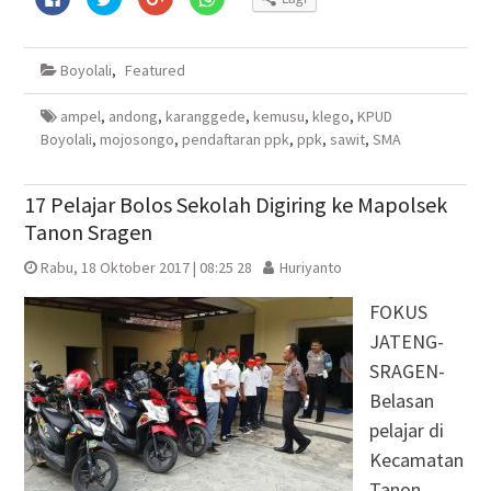
untuk
untuk
untuk
untuk
membagikan
berbagi
berbagi
berbagi
di
pada
via
di
Facebook(Membuka
Twitter(Membuka
Google+
WhatsApp(Membuka
di
di
(Membuka
di
Boyolali
,
Featured
jendela
jendela
di
jendela
yang
yang
jendela
yang
baru)
baru)
yang
baru)
baru)
ampel
,
andong
,
karanggede
,
kemusu
,
klego
,
KPUD
Boyolali
,
mojosongo
,
pendaftaran ppk
,
ppk
,
sawit
,
SMA
17 Pelajar Bolos Sekolah Digiring ke Mapolsek
Tanon Sragen
Rabu, 18 Oktober 2017 | 08:25 28
Huriyanto
FOKUS
JATENG-
SRAGEN-
Belasan
pelajar di
Kecamatan
Tanon,