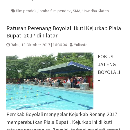
yang
yang
jendela
yang
baru)
baru)
yang
baru)
baru)
film pendek
,
lomba film pendek
,
SMA
,
Unwidha Klaten
Ratusan Perenang Boyolali Ikuti Kejurkab Piala
Bupati 2017 di Tlatar
Rabu, 18 Oktober 2017 | 16:36 04
Yulianto
FOKUS
JATENG –
BOYOLALI
–
Pemkab Boyolali menggelar Kejurkab Renang 2017
memperebutkan Piala Bupati. Kejurkab ini diikuti
ratusan perenang se-Boyolali terbagi menjadi empat