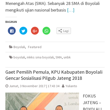
Menengah Atas (SMA). Sebanyak 28 SMA di Boyolali
mengikuti ujian nasional berbasis
[…]
BAGIKAN
Klik
Klik
Klik
Klik
Lagi
untuk
untuk
untuk
untuk
membagikan
berbagi
berbagi
berbagi
di
pada
via
di
Facebook(Membuka
Twitter(Membuka
Google+
WhatsApp(Membuka
di
di
(Membuka
di
Boyolali
,
Featured
jendela
jendela
di
jendela
yang
yang
jendela
yang
baru)
baru)
yang
baru)
baru)
boyolali
,
mkks sma boyolali
,
SMA
,
unbk
Gaet Pemilih Pemula, KPU Kabupaten Boyolali
Gencar Sosialisasi Pilgub Jateng 2018
Jumat, 3 November 2017 | 17:43 34
Yulianto
FOKUS
JATENG –
BOYOLALI