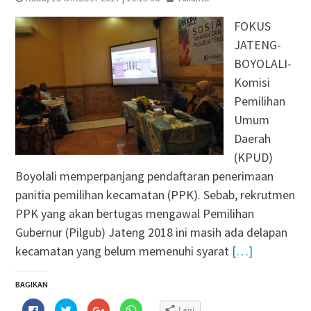
FOKUS
JATENG-
BOYOLALI-
Komisi
Pemilihan
Umum
Daerah
(KPUD)
Boyolali memperpanjang pendaftaran penerimaan
panitia pemilihan kecamatan (PPK). Sebab, rekrutmen
PPK yang akan bertugas mengawal Pemilihan
Gubernur (Pilgub) Jateng 2018 ini masih ada delapan
kecamatan yang belum memenuhi syarat
[…]
BAGIKAN
Klik
Klik
Klik
Klik
Lagi