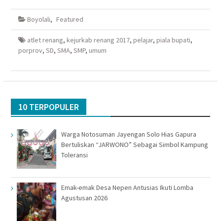
di
pada
via
di
Facebook(Membuka
Twitter(Membuka
Google+
WhatsApp(Membuka
di
di
(Membuka
di
Boyolali
,
Featured
jendela
jendela
di
jendela
yang
yang
jendela
yang
baru)
baru)
yang
baru)
baru)
atlet renang
,
kejurkab renang 2017
,
pelajar
,
piala bupati
,
porprov
,
SD
,
SMA
,
SMP
,
umum
10 TERPOPULER
Warga Notosuman Jayengan Solo Hias Gapura
Bertuliskan “JARWONO” Sebagai Simbol Kampung
Toleransi
Emak-emak Desa Nepen Antusias Ikuti Lomba
Agustusan 2026