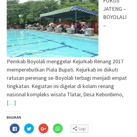
FOKUS
JATENG –
BOYOLALI
–
Pemkab Boyolali menggelar Kejurkab Renang 2017
memperebutkan Piala Bupati. Kejurkab ini diikuti
ratusan perenang se-Boyolali terbagi menjadi empat
tingkatan. Kegiatan ini digelar di kolam renang
nasional kompleks wisata Tlatar, Desa Kebonbimo,
[…]
BAGIKAN
Klik
Klik
Klik
Klik
Lagi
untuk
untuk
untuk
untuk
membagikan
berbagi
berbagi
berbagi