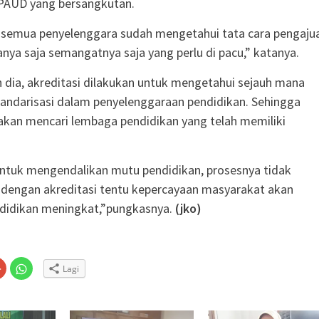
 PAUD yang bersangkutan.
 semua penyelenggara sudah mengetahui tata cara pengaju
hanya saja semangatnya saja yang perlu di pacu,” katanya.
dia, akreditasi dilakukan untuk mengetahui sejauh mana
andarisasi dalam penyelenggaraan pendidikan. Sehingga
kan mencari lembaga pendidikan yang telah memiliki
untuk mengendalikan mutu pendidikan, prosesnya tidak
dengan akreditasi tentu kepercayaan masyarakat akan
didikan meningkat,”pungkasnya.
(jko)
Klik
Klik
Lagi
untuk
untuk
n
gi
berbagi
berbagi
via
di
embuka
er(Membuka
Google+
WhatsApp(Membuka
(Membuka
di
la
di
jendela