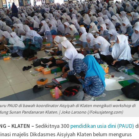
kamtibmas Diminta
an Kamtibmas Sejak
“PEMBUNUH SENYAP”
A SUKSES GERAKAN
PUSKESMAS JENAR
inggi Karanganyar
uliyatmono Dorong
 Masyarakat dan Bidik
jar’
i Menjaga Keaktifan
uru PAUD di bawah koordinator Aisyiyah di Klaten mengikuti workshop di
ung Sunan Pandanaran Klaten. | Joko Larsono (/Fokusjateng.com)
NG – KLATEN –
Sedikitnya 300
pendidikan usia dini (PAUD)
d
nasi majelis Dikdasmes Aisyiyah Klaten belum mengurus