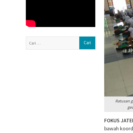
Sragen, Bhabin
Deteksi Ganggu
Dini
MENJINAKKAN 
DI DESA: CERIT
GERMRANTASI 
Cari
APK Perguruan T
untuk:
Masih 27,61%, J
Kampus Turun Ke
Status ‘Kota Pela
NADI JKN, Solus
Peserta JKN
Ratusan g
ged
FOKUS JATE
bawah koordi