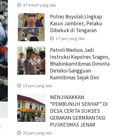
47 menit yang lalu
Polres Boyolali Ungkap
Kasus Jambret, Pelaku
Dibekuk di Tengaran
17 jam yang lalu
Patroli Medsos Jadi
Instruksi Kapolres Sragen,
Bhabinkamtibmas Diminta
Deteksi Gangguan
Kamtibmas Sejak Dini
18 jam yang lalu
MENJINAKKAN
“PEMBUNUH SENYAP” DI
DESA: CERITA SUKSES
GERAKAN GERMRANTASI
PUSKESMAS JENAR
i
20 jam yang lalu