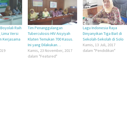
jendela
yang
yang
baru)
baru)
Boyolali Raih
Tim Penanggulangan
Lagu Indonesia Raya
 Lima Versi
Tuberculosis-HIV Aisyiyah
Dinyanyikan Tiga Bait di
an Kerjasama
Klaten Temukan 700 Kasus.
Sekolah-Sekolah di Solo
Ini yang Dilakukan…
Kamis, 13 Juli, 2017
2019
Kamis, 23 November, 2017
dalam "Pendidikan"
dalam "Featured"