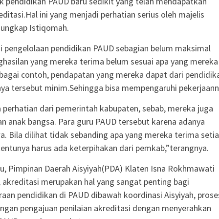
k pendidikan PAUD baru sedikit yang telah mendapatkan
editasi.Hal ini yang menjadi perhatian serius oleh majelis
 ungkap Istiqomah.
i pengelolaan pendidikan PAUD sebagian belum maksimal
ghasilan yang mereka terima belum sesuai apa yang mereka
bagai contoh, pendapatan yang mereka dapat dari pendidik
nya tersebut minim.Sehingga bisa mempengaruhi pekerjaann
da perhatian dari pemerintah kabupaten, sebab, mereka juga
n anak bangsa. Para guru PAUD tersebut karena adanya
wa. Bila dilihat tidak sebanding apa yang mereka terima seti
 tentunya harus ada keterpihakan dari pemkab,”terangnya.
u, Pimpinan Daerah Aisyiyah(PDA) Klaten Isna Rokhmawati
 akreditasi merupakan hal yang sangat penting bagi
aan pendidikan di PAUD dibawah koordinasi Aisyiyah, prose
dengan pengajuan penilaian akreditasi dengan menyerahkan