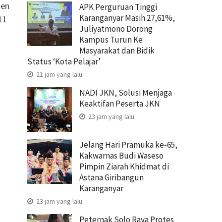
ten
APK Perguruan Tinggi
Karanganyar Masih 27,61%,
11
Juliyatmono Dorong
Kampus Turun Ke
Masyarakat dan Bidik
Status ‘Kota Pelajar’
21 jam yang lalu
NADI JKN, Solusi Menjaga
Keaktifan Peserta JKN
23 jam yang lalu
Jelang Hari Pramuka ke-65,
Kakwarnas Budi Waseso
Pimpin Ziarah Khidmat di
Astana Giribangun
Karanganyar
23 jam yang lalu
Peternak Solo Raya Protes