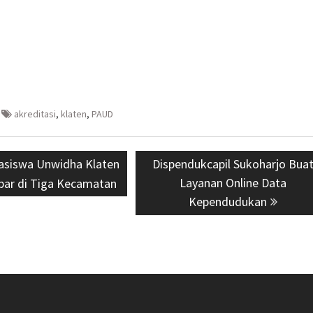
akreditasi
,
klaten
,
PAUD
asiswa Unwidha Klaten
Next
Dispendukcapil Sukoharjo Bua
post:
Layanan Online Data
bar di Tiga Kecamatan
Kependudukan