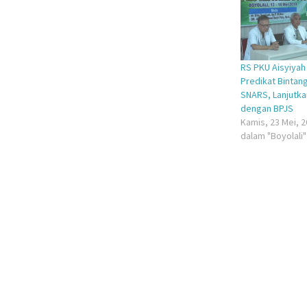
yang
yang
baru)
baru)
RS PKU Aisyiyah 
Predikat Bintang
SNARS, Lanjutk
dengan BPJS
Kamis, 23 Mei, 
dalam "Boyolali"