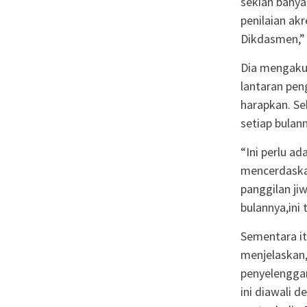
sekian banya
penilaian akr
Dikdasmen,”
Dia mengaku
lantaran pen
harapkan. Se
setiap bulan
“Ini perlu a
mencerdaska
panggilan ji
bulannya,ini
Sementara it
menjelaskan,
penyelenggar
ini diawali 