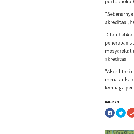
portopholio
”Sebenarnya
akreditasi, 
Ditambahkan 
penerapan st
masyarakat a
akreditasi.
”Akreditasi 
menakutkan 
lembaga pen
BAGIKAN
Klik
Klik
untuk
untuk
membagika
berba
di
pada
Facebook(M
Twitt
di
di
jendela
jende