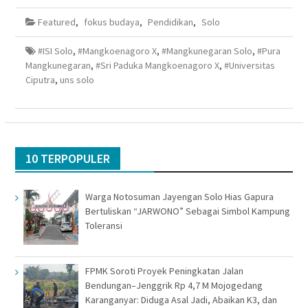
Facebook(Membuka
Twitter(Membuka
Google+
WhatsApp(Membuka
di
di
(Membuka
di
Featured
,
fokus budaya
,
Pendidikan
,
Solo
jendela
jendela
di
jendela
yang
yang
jendela
yang
baru)
baru)
yang
baru)
baru)
#ISI Solo
,
#Mangkoenagoro X
,
#Mangkunegaran Solo
,
#Pura
Mangkunegaran
,
#Sri Paduka Mangkoenagoro X
,
#Universitas
Ciputra
,
uns solo
10 TERPOPULER
Warga Notosuman Jayengan Solo Hias Gapura
Bertuliskan “JARWONO” Sebagai Simbol Kampung
Toleransi
FPMK Soroti Proyek Peningkatan Jalan
Bendungan–Jenggrik Rp 4,7 M Mojogedang
Karanganyar: Diduga Asal Jadi, Abaikan K3, dan