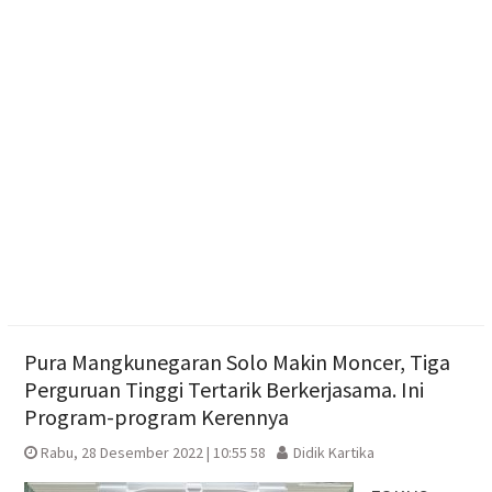
Polres Boyolali Ungkap Kasus Jambret, Pelaku
Dibekuk di Tengaran
Diduga Karena Lapuk, Rumah Warga Sambi Roboh.
Bhabinkamtibmas Gotong Royong, Salurkan
Bantuan
Pura Mangkunegaran Solo Makin Moncer, Tiga
Perguruan Tinggi Tertarik Berkerjasama. Ini
Program-program Kerennya
Rabu, 28 Desember 2022 | 10:55 58
Didik Kartika