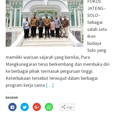
FOKUS
JATENG–
SOLO–
Sebagai
salah satu
ikon
budaya
Solo yang
memiliki warisan sejarah yang bernilai, Pura
Mangkunegaran terus berkembang dan membuka diri
ke berbagai pihak termasuk perguruan tinggi.
Keterbukaan tersebut terwujud dalam berbagai
program kerja sama
[…]
BAGIKAN
Klik
Klik
Klik
Klik
Lagi
untuk
untuk
untuk
untuk
membagikan
berbagi
berbagi
berbagi
di
pada
via
di