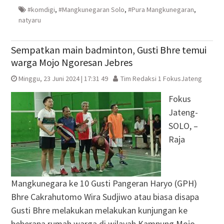
baru)
baru)
yang
baru)
baru)
#komdigi
,
#Mangkunegaran Solo
,
#Pura Mangkunegaran
,
natyaru
Sempatkan main badminton, Gusti Bhre temui
warga Mojo Ngoresan Jebres
Minggu, 23 Juni 2024 | 17:31 49
Tim Redaksi 1 FokusJateng
Fokus
Jateng-
SOLO, –
Raja
Mangkunegara ke 10 Gusti Pangeran Haryo (GPH)
Bhre Cakrahutomo Wira Sudjiwo atau biasa disapa
Gusti Bhre melakukan melakukan kunjungan ke
beberapa rumah warga di wilayah Kampung Mojo