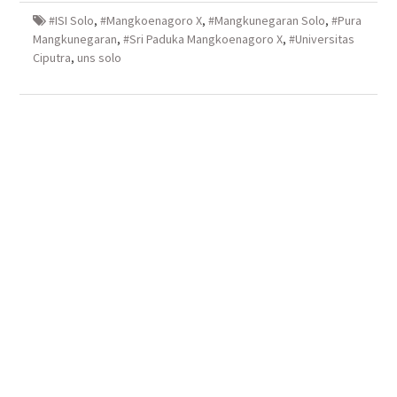
baru)
baru)
yang
baru)
baru)
#ISI Solo
,
#Mangkoenagoro X
,
#Mangkunegaran Solo
,
#Pura
Mangkunegaran
,
#Sri Paduka Mangkoenagoro X
,
#Universitas
Ciputra
,
uns solo