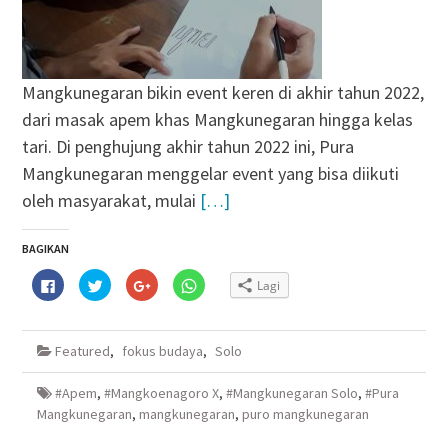
Mangkunegaran bikin event keren di akhir tahun 2022,
dari masak apem khas Mangkunegaran hingga kelas
tari. Di penghujung akhir tahun 2022 ini, Pura
Mangkunegaran menggelar event yang bisa diikuti
oleh masyarakat, mulai
[…]
BAGIKAN
Klik
Klik
Klik
Klik
Lagi
untuk
untuk
untuk
untuk
membagikan
berbagi
berbagi
berbagi
di
pada
via
di
Facebook(Membuka
Twitter(Membuka
Google+
WhatsApp(Membuka
di
di
(Membuka
di
Featured
,
fokus budaya
,
Solo
jendela
jendela
di
jendela
yang
yang
jendela
yang
baru)
baru)
yang
baru)
baru)
#Apem
,
#Mangkoenagoro X
,
#Mangkunegaran Solo
,
#Pura
Mangkunegaran
,
mangkunegaran
,
puro mangkunegaran