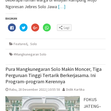
Ngoresan Jebres Solo Jawa
[…]
BAGIKAN
Klik
Klik
Klik
Klik
Lagi
untuk
untuk
untuk
untuk
membagikan
berbagi
berbagi
berbagi
di
pada
via
di
Facebook(Membuka
Twitter(Membuka
Google+
WhatsApp(Membuka
di
di
(Membuka
di
Featured
,
Solo
jendela
jendela
di
jendela
yang
yang
jendela
yang
baru)
baru)
yang
baru)
baru)
#Mangkunegaran Solo
Pura Mangkunegaran Solo Makin Moncer, Tiga
Perguruan Tinggi Tertarik Berkerjasama. Ini
Program-program Kerennya
Rabu, 28 Desember 2022 | 10:55 58
Didik Kartika
FOKUS
JATENG–