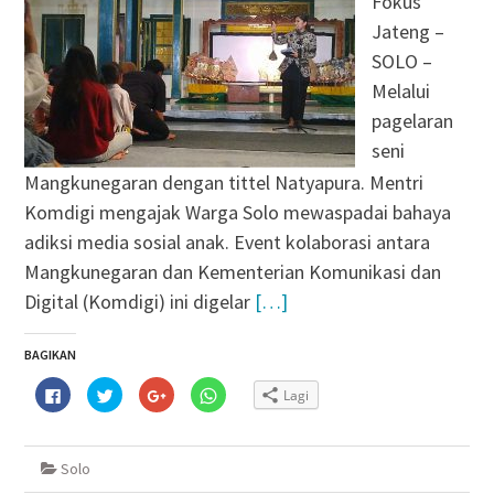
Fokus
Jateng –
SOLO –
Melalui
pagelaran
seni
Mangkunegaran dengan tittel Natyapura. Mentri
Komdigi mengajak Warga Solo mewaspadai bahaya
adiksi media sosial anak. Event kolaborasi antara
Mangkunegaran dan Kementerian Komunikasi dan
Digital (Komdigi) ini digelar
[…]
BAGIKAN
Klik
Klik
Klik
Klik
Lagi
untuk
untuk
untuk
untuk
membagikan
berbagi
berbagi
berbagi
di
pada
via
di
Facebook(Membuka
Twitter(Membuka
Google+
WhatsApp(Membuka
di
di
(Membuka
di
Solo
jendela
jendela
di
jendela
yang
yang
jendela
yang