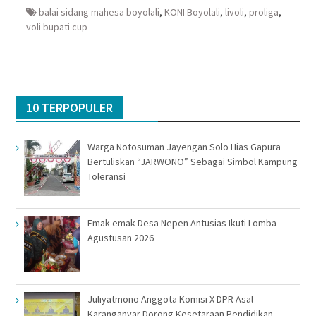
baru)
baru)
yang
baru)
baru)
balai sidang mahesa boyolali
,
KONI Boyolali
,
livoli
,
proliga
,
voli bupati cup
10 TERPOPULER
Warga Notosuman Jayengan Solo Hias Gapura
Bertuliskan “JARWONO” Sebagai Simbol Kampung
Toleransi
Emak-emak Desa Nepen Antusias Ikuti Lomba
Agustusan 2026
Juliyatmono Anggota Komisi X DPR Asal
Karanganyar Dorong Kesetaraan Pendidikan