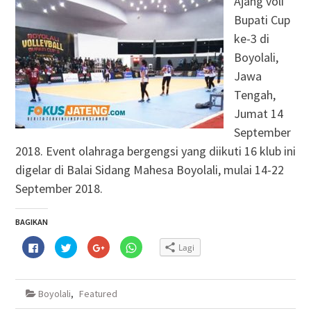
Ajang voli
Bupati Cup
ke-3 di
Boyolali,
Jawa
Tengah,
Jumat 14
September
2018. Event olahraga bergengsi yang diikuti 16 klub ini
digelar di Balai Sidang Mahesa Boyolali, mulai 14-22
September 2018.
BAGIKAN
Klik
Klik
Klik
Klik
Lagi
untuk
untuk
untuk
untuk
membagikan
berbagi
berbagi
berbagi
di
pada
via
di
Facebook(Membuka
Twitter(Membuka
Google+
WhatsApp(Membuka
di
di
(Membuka
di
Boyolali
,
Featured
jendela
jendela
di
jendela
yang
yang
jendela
yang