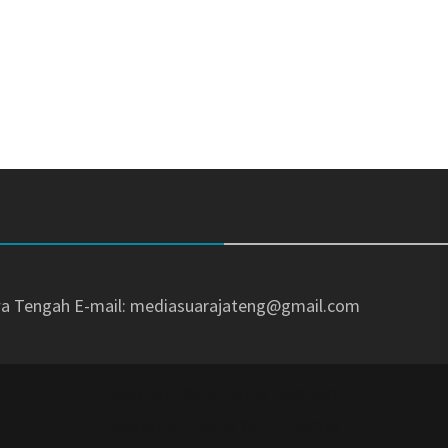
awa Tengah
E-mail: mediasuarajateng@gmail.com
Copyright © All rights reserved.
Magazine Plus by
WEN Themes