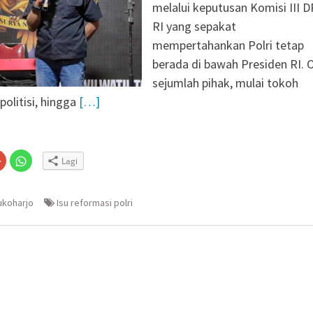
ragen Siagakan 479
melalui keputusan Komisi III 
i Musim Kemarau
RI yang sepakat
 X DPR RI dan BPS
mempertahankan Polri tetap
cu Semangat Petugas
berada di bawah Presiden RI. 
2026: Capaian Sudah
sejumlah pihak, mulai tokoh
politisi, hingga
[…]
 Ungkap Kasus
 Dibekuk di Tengaran
Lapuk, Rumah Warga
habinkamtibmas
Klik
Klik
Lagi
untuk
untuk
 Salurkan Bantuan
n
gi
berbagi
berbagi
via
di
embuka
er(Membuka
Google+
WhatsApp(Membuka
(Membuka
di
ukoharjo
Isu reformasi polri
la
di
jendela
jendela
yang
yang
baru)
baru)