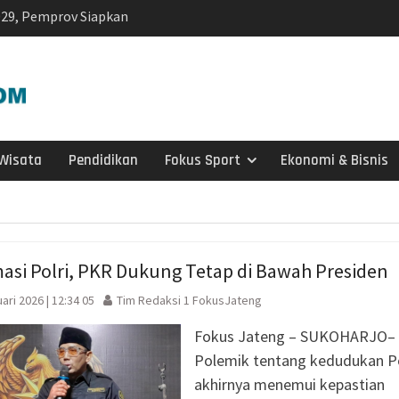
029, Pemprov Siapkan
p1,2 Triliun
h di Wonosegoro,
r Sungai Demi
siden Kebakaran
ng SD Negeri 1
Wisata
Pendidikan
Fokus Sport
Ekonomi & Bisnis
i
olaborasi, Teken 19
mi Senilai Rp 20,2
odal Sewa Laptop Rp
asi Polri, PKR Dukung Tetap di Bawah Presiden
ian CBT Domisili
ari 2026 | 12:34 05
Tim Redaksi 1 FokusJateng
kelanjutan, IPB
Fokus Jateng – SUKOHARJO–
si Kolaborasi
a Timor di Surakarta
Polemik tentang kedudukan Po
a dan Kebakaran
akhirnya menemui kepastian