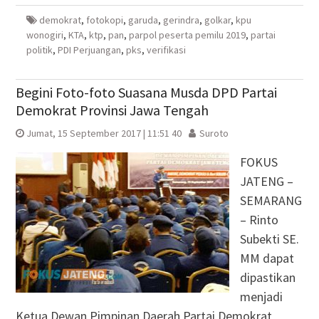
baru)
baru)
yang
baru)
baru)
demokrat
,
fotokopi
,
garuda
,
gerindra
,
golkar
,
kpu
wonogiri
,
KTA
,
ktp
,
pan
,
parpol peserta pemilu 2019
,
partai
politik
,
PDI Perjuangan
,
pks
,
verifikasi
Begini Foto-foto Suasana Musda DPD Partai
Demokrat Provinsi Jawa Tengah
Jumat, 15 September 2017 | 11:51 40
Suroto
FOKUS
JATENG –
SEMARANG
– Rinto
Subekti SE.
MM dapat
dipastikan
menjadi
Ketua Dewan Pimpinan Daerah Partai Demokrat