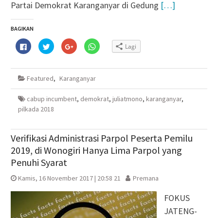
Partai Demokrat Karanganyar di Gedung
[…]
BAGIKAN
Klik
Klik
Klik
Klik
Lagi
untuk
untuk
untuk
untuk
membagikan
berbagi
berbagi
berbagi
di
pada
via
di
Facebook(Membuka
Twitter(Membuka
Google+
WhatsApp(Membuka
di
di
(Membuka
di
Featured
,
Karanganyar
jendela
jendela
di
jendela
yang
yang
jendela
yang
baru)
baru)
yang
baru)
baru)
cabup incumbent
,
demokrat
,
juliatmono
,
karanganyar
,
pilkada 2018
Verifikasi Administrasi Parpol Peserta Pemilu
2019, di Wonogiri Hanya Lima Parpol yang
Penuhi Syarat
Kamis, 16 November 2017 | 20:58 21
Premana
FOKUS
JATENG-