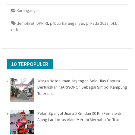
di
pada
via
di
Facebook(Membuka
Twitter(Membuka
Google+
WhatsApp(Membuka
di
di
(Membuka
di
Karanganyar
jendela
jendela
di
jendela
yang
yang
jendela
yang
baru)
baru)
yang
baru)
baru)
demokrat
,
DPR RI
,
pilbup karanganyar
,
pilkada 2018
,
pkb
,
rinto
10 TERPOPULER
Warga Notosuman Jayengan Solo Hias Gapura
Bertuliskan “JARWONO” Sebagai Simbol Kampung
Toleransi
Pelari Spanyol Juara 5 Km dan 30 Km Female di
Ajang Lari Lintas Alam Merapi Merbabu De Trail