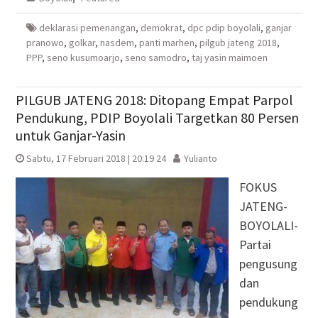
yang
yang
jendela
yang
baru)
baru)
yang
baru)
baru)
deklarasi pemenangan
,
demokrat
,
dpc pdip boyolali
,
ganjar
pranowo
,
golkar
,
nasdem
,
panti marhen
,
pilgub jateng 2018
,
PPP
,
seno kusumoarjo
,
seno samodro
,
taj yasin maimoen
PILGUB JATENG 2018: Ditopang Empat Parpol
Pendukung, PDIP Boyolali Targetkan 80 Persen
untuk Ganjar-Yasin
Sabtu, 17 Februari 2018 | 20:19 24
Yulianto
FOKUS
JATENG-
BOYOLALI-
Partai
pengusung
dan
pendukung