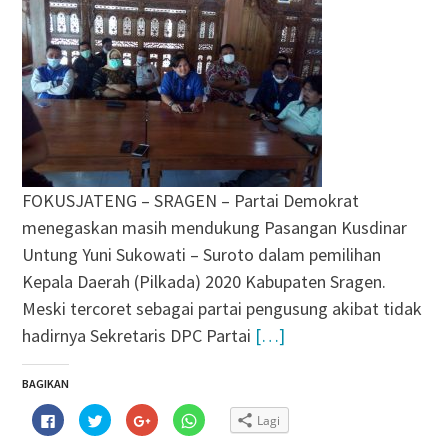
FOKUSJATENG – SRAGEN – Partai Demokrat
menegaskan masih mendukung Pasangan Kusdinar
Untung Yuni Sukowati – Suroto dalam pemilihan
Kepala Daerah (Pilkada) 2020 Kabupaten Sragen.
Meski tercoret sebagai partai pengusung akibat tidak
hadirnya Sekretaris DPC Partai
[…]
BAGIKAN
Klik
Klik
Klik
Klik
Lagi
untuk
untuk
untuk
untuk
membagikan
berbagi
berbagi
berbagi