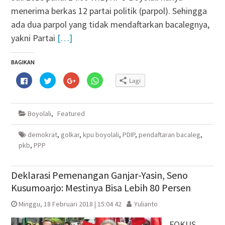
menerima berkas 12 partai politik (parpol). Sehingga
ada dua parpol yang tidak mendaftarkan bacalegnya,
yakni Partai
[…]
BAGIKAN
Klik
Klik
Klik
Klik
Lagi
untuk
untuk
untuk
untuk
membagikan
berbagi
berbagi
berbagi
di
pada
via
di
Facebook(Membuka
Twitter(Membuka
Google+
WhatsApp(Membuka
di
di
(Membuka
di
Boyolali
,
Featured
jendela
jendela
di
jendela
yang
yang
jendela
yang
baru)
baru)
yang
baru)
baru)
demokrat
,
golkar
,
kpu boyolali
,
PDIP
,
pendaftaran bacaleg
,
pkb
,
PPP
Deklarasi Pemenangan Ganjar-Yasin, Seno
Kusumoarjo: Mestinya Bisa Lebih 80 Persen
Minggu, 18 Februari 2018 | 15:04 42
Yulianto
FOKUS