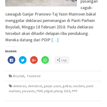
pasangan
cagub-
cawagub Ganjar Pranowo-Taj Yasin Maimoen bakal
menggelar deklarasi pemenangan di Panti Parhein
Boyolali, Minggu 18 Februari 2018. Pada deklarasi
tersebut akan dihadiri delapan ribu pendukung.
Mereka datang dari PDIP
[…]
BAGIKAN
Klik
Klik
Klik
Klik
Lagi
untuk
untuk
untuk
untuk
membagikan
berbagi
berbagi
berbagi
di
pada
via
di
Facebook(Membuka
Twitter(Membuka
Google+
WhatsApp(Membuka
di
di
(Membuka
di
Boyolali
,
Featured
jendela
jendela
di
jendela
yang
yang
jendela
yang
baru)
baru)
yang
baru)
baru)
deklarasi
,
demokrat
,
ganjar-yasin
,
golkar
,
nasdem
,
panti
marhein
,
paryanto
,
PDIP
,
pilgub jateng 2018
,
PPP