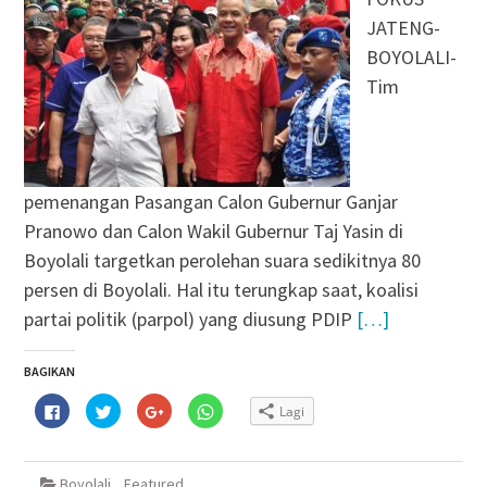
JATENG-
BOYOLALI-
Tim
pemenangan Pasangan Calon Gubernur Ganjar
Pranowo dan Calon Wakil Gubernur Taj Yasin di
Boyolali targetkan perolehan suara sedikitnya 80
persen di Boyolali. Hal itu terungkap saat, koalisi
partai politik (parpol) yang diusung PDIP
[…]
BAGIKAN
Klik
Klik
Klik
Klik
Lagi
untuk
untuk
untuk
untuk
membagikan
berbagi
berbagi
berbagi
di
pada
via
di
Facebook(Membuka
Twitter(Membuka
Google+
WhatsApp(Membuka
di
di
(Membuka
di
Boyolali
,
Featured
jendela
jendela
di
jendela