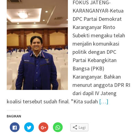
FOKUS JATENG-
KARANGANYAR-Ketua
DPC Partai Demokrat
Karanganyar Rinto
Subekti mengaku telah
menjalin komunikasi
politik dengan DPC
Partai Kebangkitan
Bangsa (PKB)
Karanganyar. Bahkan
menurut anggota DPR RI
dari dapil IV Jateng
koalisi tersebut sudah final. ”Kita sudah
[…]
BAGIKAN
Klik
Klik
Klik
Klik
Lagi
untuk
untuk
untuk
untuk
membagikan
berbagi
berbagi
berbagi