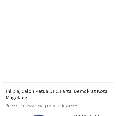
Haedar Nashir Ingatkan Muktamar Nasyiatul
Aisyiyah Utamakan Persaudaraan
Muktamar Nasyiatul Aisyiyah Pilih 13 Formatur
Periode 2026-2030
Paylater Ancam Ketahanan Keluarga, Literasi
Keuangan jadi Benteng Utama
Ini Dia, Calon Ketua DPC Partai Demokrat Kota
Magelang
Sabtu, 2 Oktober 2021 | 13:10 03
Yulianto