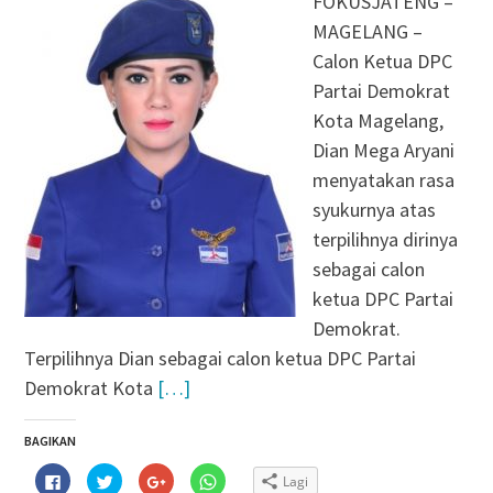
FOKUSJATENG –
MAGELANG –
Calon Ketua DPC
Partai Demokrat
Kota Magelang,
Dian Mega Aryani
menyatakan rasa
syukurnya atas
terpilihnya dirinya
sebagai calon
ketua DPC Partai
Demokrat.
Terpilihnya Dian sebagai calon ketua DPC Partai
Demokrat Kota
[…]
BAGIKAN
Klik
Klik
Klik
Klik
Lagi
untuk
untuk
untuk
untuk