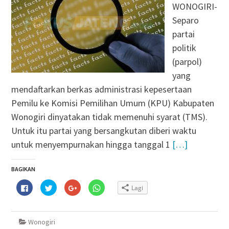
WONOGIRI-
Separo
partai
politik
(parpol)
yang
mendaftarkan berkas administrasi kepesertaan
Pemilu ke Komisi Pemilihan Umum (KPU) Kabupaten
Wonogiri dinyatakan tidak memenuhi syarat (TMS).
Untuk itu partai yang bersangkutan diberi waktu
untuk menyempurnakan hingga tanggal 1
[…]
BAGIKAN
Klik
Klik
Klik
Klik
Lagi
untuk
untuk
untuk
untuk
membagikan
berbagi
berbagi
berbagi
di
pada
via
di
Facebook(Membuka
Twitter(Membuka
Google+
WhatsApp(Membuka
di
di
(Membuka
di
Wonogiri
jendela
jendela
di
jendela
yang
yang
jendela
yang