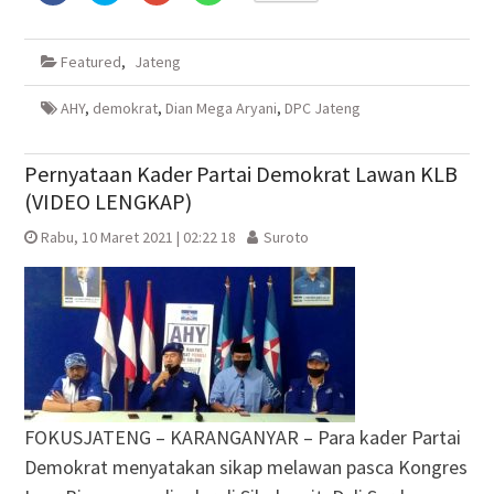
membagikan
berbagi
berbagi
berbagi
di
pada
via
di
Facebook(Membuka
Twitter(Membuka
Google+
WhatsApp(Membuka
di
di
(Membuka
di
Featured
,
Jateng
jendela
jendela
di
jendela
yang
yang
jendela
yang
baru)
baru)
yang
baru)
baru)
AHY
,
demokrat
,
Dian Mega Aryani
,
DPC Jateng
Pernyataan Kader Partai Demokrat Lawan KLB
(VIDEO LENGKAP)
Rabu, 10 Maret 2021 | 02:22 18
Suroto
FOKUSJATENG – KARANGANYAR – Para kader Partai
Demokrat menyatakan sikap melawan pasca Kongres