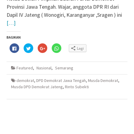
Provinsi Jawa Tengah. Wajar, anggota DPR RI dari
Dapil IV Jateng ( Wonogiri, Karanganyar ,Sragen ) ini
[…]
BAGIKAN
Klik
Klik
Klik
Klik
Lagi
untuk
untuk
untuk
untuk
membagikan
berbagi
berbagi
berbagi
di
pada
via
di
Facebook(Membuka
Twitter(Membuka
Google+
WhatsApp(Membuka
di
di
(Membuka
di
Featured
,
Nasional
,
Semarang
jendela
jendela
di
jendela
yang
yang
jendela
yang
baru)
baru)
yang
baru)
baru)
demokrat
,
DPD Demokrat Jawa Tengah
,
Musda Demokrat
,
Musda DPD Demokrat Jateng
,
Rinto Subekti