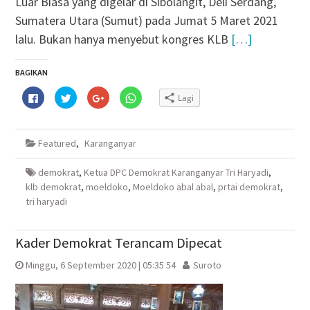
Luar Biasa yang digelar di Sibolangit, Deli Serdang,
Sumatera Utara (Sumut) pada Jumat 5 Maret 2021
lalu. Bukan hanya menyebut kongres KLB
[…]
BAGIKAN
Klik
Klik
Klik
Klik
Lagi
untuk
untuk
untuk
untuk
membagikan
berbagi
berbagi
berbagi
di
pada
via
di
Facebook(Membuka
Twitter(Membuka
Google+
WhatsApp(Membuka
di
di
(Membuka
di
Featured
,
Karanganyar
jendela
jendela
di
jendela
yang
yang
jendela
yang
baru)
baru)
yang
baru)
baru)
demokrat
,
Ketua DPC Demokrat Karanganyar Tri Haryadi
,
klb demokrat
,
moeldoko
,
Moeldoko abal abal
,
prtai demokrat
,
tri haryadi
Kader Demokrat Terancam Dipecat
Minggu, 6 September 2020 | 05:35 54
Suroto