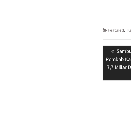
Featured
,
K
Navigasi
Previo
Sambut
pos
post:
Pemkab Kar
7,7 Miliar