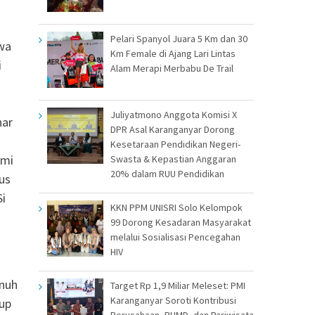
Pelari Spanyol Juara 5 Km dan 30
wa
Km Female di Ajang Lari Lintas
i
Alam Merapi Merbabu De Trail
Juliyatmono Anggota Komisi X
nar
DPR Asal Karanganyar Dorong
Kesetaraan Pendidikan Negeri-
ami
Swasta & Kepastian Anggaran
20% dalam RUU Pendidikan
us
Si
KKN PPM UNISRI Solo Kelompok
99 Dorong Kesadaran Masyarakat
melalui Sosialisasi Pencegahan
HIV
enuh
Target Rp 1,9 Miliar Meleset: PMI
Karanganyar Soroti Kontribusi
up
Perusahaan, BUMD, dan Pariwisata