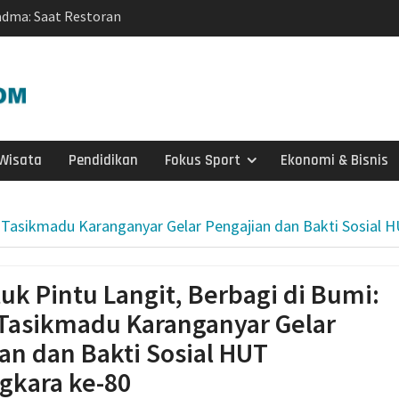
adma: Saat Restoran
ng Kecil untuk
Salurkan 22 Tangki Air
arga Wonosegoro
agen Selesaikan Kasus
g Setengah Karung
Wisata
Pendidikan
Fokus Sport
Ekonomi & Bisnis
ve Justice
si Sebaran Apem Keong
k Tasikmadu Karanganyar Gelar Pengajian dan Bakti Sosial
rtai Golkar Sragen
etum Bahlil Lahadalia
Anak Yatim
k Pintu Langit, Berbagi di Bumi:
Sragen
 Tasikmadu Karanganyar Gelar
g Baru KB Anak Sholeh
 Karanganyar Dorong
an dan Bakti Sosial HUT
jar Adaptif
gkara ke-80
Nepen Antusias Ikuti