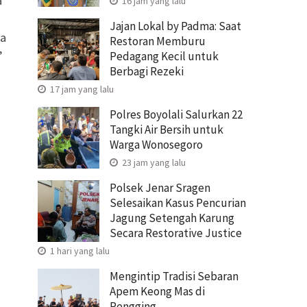
a
16 jam yang lalu
a
Jajan Lokal by Padma: Saat
ra
Restoran Memburu
”
Pedagang Kecil untuk
Berbagi Rezeki
17 jam yang lalu
Polres Boyolali Salurkan 22
Tangki Air Bersih untuk
Warga Wonosegoro
23 jam yang lalu
Polsek Jenar Sragen
Selesaikan Kasus Pencurian
Jagung Setengah Karung
Secara Restorative Justice
1 hari yang lalu
Mengintip Tradisi Sebaran
Apem Keong Mas di
Pengging