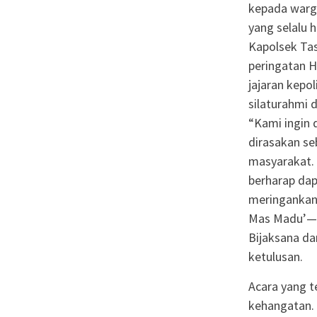
kepada warg
yang selalu 
Kapolsek Ta
peringatan 
jajaran kepo
silaturahmi 
“Kami ingin 
dirasakan se
masyarakat. 
berharap dap
meringankan 
Mas Madu’—P
Bijaksana da
ketulusan.
Acara yang t
kehangatan.