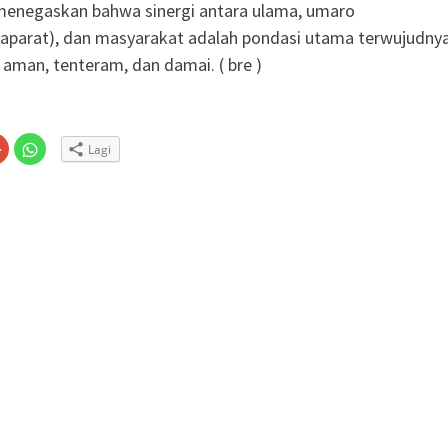
menegaskan bahwa sinergi antara ulama, umaro
aparat), dan masyarakat adalah pondasi utama terwujudny
 aman, tenteram, dan damai. ( bre )
Klik
Klik
Lagi
untuk
untuk
n
gi
berbagi
berbagi
via
di
embuka
er(Membuka
Google+
WhatsApp(Membuka
(Membuka
di
la
di
jendela
jendela
yang
yang
baru)
baru)