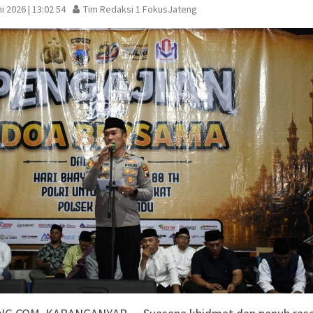
n 2026
i 2026 | 13:02 54
Tim Redaksi 1 FokusJateng
ul Aisyiyah Pilih 13
e 2026-2030
Ketahanan Keluarga,
an jadi Benteng Utama
ah Dorong Kader
andiri di Era Digital