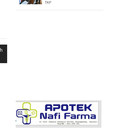
TKP
ah