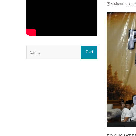
Lomba Agustusa
Selasa, 30 Jun
Muktamar Nasyiat
Formatur Period
Paylater Ancam 
Literasi Keuang
Nasyiatul Aisyiy
Perempuan Muda M
Cari
untuk: