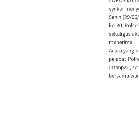
FOKUSJATEN
syukur meny
Senin (29/0
ke-80, Pols
sekaligus ak
menerima.
Acara yang m
pejabat Pol
Intanpari, s
bersama war