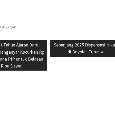
aranganyar
us
 Tahun Ajaran Baru,
Next
Sepanjang 2025 Dispensasi Nik
post:
di Boyolali Turun
anganyar Kucurkan Rp
 Dana PIP untuk Belasan
Ribu Siswa