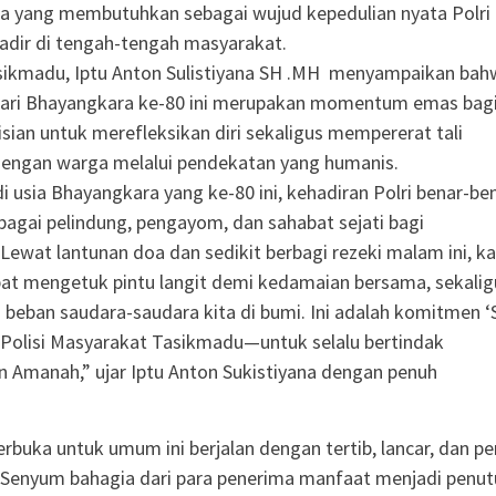
a yang membutuhkan sebagai wujud kepedulian nyata Polri
hadir di tengah-tengah masyarakat.
sikmadu, Iptu Anton Sulistiyana SH .MH menyampaikan bah
Hari Bhayangkara ke-80 ini merupakan momentum emas bag
lisian untuk merefleksikan diri sekaligus mempererat tali
dengan warga melalui pendekatan yang humanis.
di usia Bhayangkara yang ke-80 ini, kehadiran Polri benar-be
bagai pelindung, pengayom, dan sahabat sejati bagi
Lewat lantunan doa dan sedikit berbagi rezeki malam ini, k
at mengetuk pintu langit demi kedamaian bersama, sekalig
beban saudara-saudara kita di bumi. Ini adalah komitmen ‘
olisi Masyarakat Tasikmadu—untuk selalu bertindak
n Amanah,” ujar Iptu Anton Sukistiyana dengan penuh
erbuka untuk umum ini berjalan dengan tertib, lancar, dan p
 Senyum bahagia dari para penerima manfaat menjadi penut