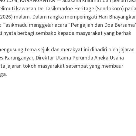
G.COM, KARANGANYAR — Suasana khidmat dan penuh ras
elimuti kawasan De Tasikmadoe Heritage (Sondokoro) pad
6/2026) malam. Dalam rangka memperingati Hari Bhayangka
ek Tasikmadu menggelar acara “Pengajian dan Doa Bersama
si nyata berbagi sembako kepada masyarakat yang berhak
engusung tema sejuk dan merakyat ini dihadiri oleh jajaran
res Karanganyar, Direktur Utama Perumda Aneka Usaha
erta jajaran tokoh masyarakat setempat yang membaur
ga.