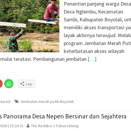
Penantian panjang warga Des
Desa Nglembu, Kecamatan
Sambi, Kabupaten Boyolali, un
memiliki akses transportasi y
layak akhirnya terwujud. Melal
program Jembatan Merah Puti
keterbatasan akses wilayah
i mulai teratasi. Pembangunan jembatan
[…]
Klik
Klik
Lagi
untuk
untuk
n
gi
berbagi
berbagi
via
di
embuka
er(Membuka
Google+
WhatsApp(Membuka
(Membuka
di
atured
Jembatan merah putih Boyolali
la
di
jendela
jendela
yang
yang
baru)
baru)
 Panorama Desa Nepen Bersinar dan Sejahtera
026 | 15:24 31
Tim Redaksi 1 FokusJateng