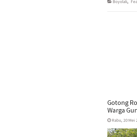
di
di
Boyolali
,
Fe
jendela
jende
yang
yang
baru)
baru)
Gotong Ro
Warga Gun
Rabu, 20 Mei 2