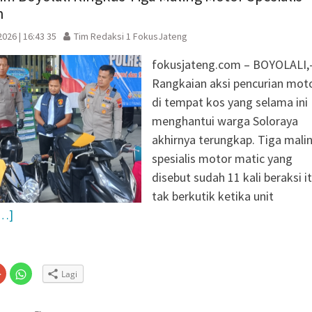
n
026 | 16:43 35
Tim Redaksi 1 FokusJateng
fokusjateng.com – BOYOLALI,
Rangkaian aksi pencurian mot
di tempat kos yang selama ini
menghantui warga Soloraya
akhirnya terungkap. Tiga mali
spesialis motor matic yang
disebut sudah 11 kali beraksi it
tak berkutik ketika unit
…]
Klik
Klik
Lagi
untuk
untuk
n
gi
berbagi
berbagi
via
di
embuka
er(Membuka
Google+
WhatsApp(Membuka