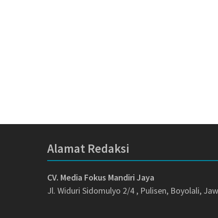
Alamat Redaksi
CV. Media Fokus Mandiri Jaya
Jl. Widuri Sidomulyo 2/4 , Pulisen, Boyolali, J