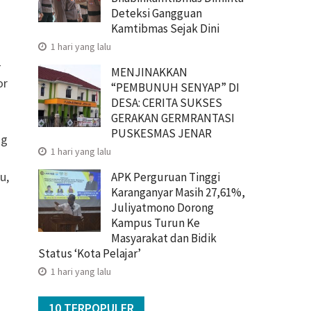
Deteksi Gangguan
Kamtibmas Sejak Dini
1 hari yang lalu
-
MENJINAKKAN
or
“PEMBUNUH SENYAP” DI
DESA: CERITA SUKSES
GERAKAN GERMRANTASI
PUSKESMAS JENAR
ng
1 hari yang lalu
u,
APK Perguruan Tinggi
Karanganyar Masih 27,61%,
Juliyatmono Dorong
Kampus Turun Ke
Masyarakat dan Bidik
Status ‘Kota Pelajar’
1 hari yang lalu
10 TERPOPULER