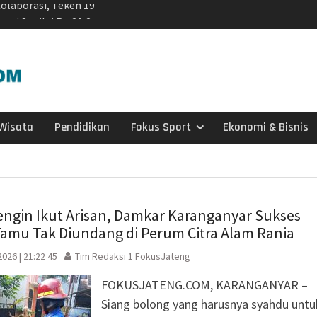
odal Sewa Laptop Rp
ian CBT Domisili
kelanjutan, IPB
si Kolaborasi
a Timor di Surakarta
a dan Kebakaran
Wisata
Pendidikan
Fokus Sport
Ekonomi & Bisnis
ragen Siagakan 479
i Musim Kemarau
 X DPR RI dan BPS
cu Semangat Petugas
2026: Capaian Sudah
engin Ikut Arisan, Damkar Karanganyar Sukses
Tamu Tak Diundang di Perum Citra Alam Rania
 Ungkap Kasus
 Dibekuk di Tengaran
026 | 21:22 45
Tim Redaksi 1 FokusJateng
adi Instruksi Kapolres
FOKUSJATENG.COM, KARANGANYAR –
kamtibmas Diminta
an Kamtibmas Sejak
Siang bolong yang harusnya syahdu untu