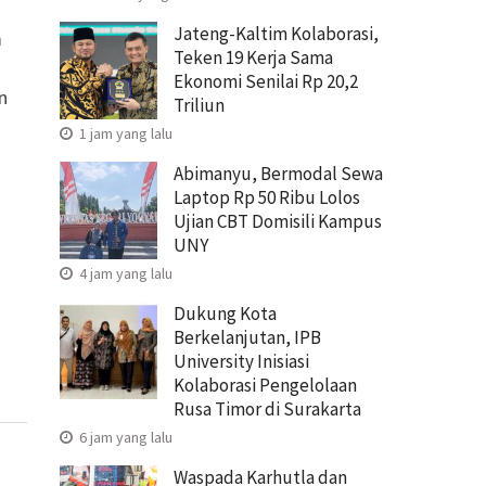
Jateng-Kaltim Kolaborasi,
m
Teken 19 Kerja Sama
Ekonomi Senilai Rp 20,2
n
Triliun
1 jam yang lalu
Abimanyu, Bermodal Sewa
Laptop Rp 50 Ribu Lolos
Ujian CBT Domisili Kampus
UNY
4 jam yang lalu
Dukung Kota
Berkelanjutan, IPB
University Inisiasi
Kolaborasi Pengelolaan
Rusa Timor di Surakarta
6 jam yang lalu
Waspada Karhutla dan