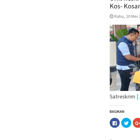
Kos- Kosa
Rabu, 20 Mei 2
Satreskrim
[
BAGIKAN
Klik
Klik
untuk
untuk
membagika
berba
di
pada
Facebook(M
Twitt