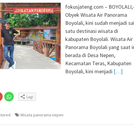
fokusjateng.com – BOYOLALI,
Obyek Wisata Air Panorama
Boyolali, kini sudah menjadi sa
satu destinasi wisata di
kabupaten Boyolali. Wisata Air
Panorama Boyolali yang saat i
berada di Desa Nepen,
Kecamatan Teras, Kabupaten
Boyolali, kini menjadi
[…]
Klik
Klik
Lagi
untuk
untuk
n
gi
berbagi
berbagi
via
di
embuka
er(Membuka
Google+
WhatsApp(Membuka
(Membuka
di
atured
Wisata panorama nepen
la
di
jendela
jendela
yang
yang
baru)
baru)