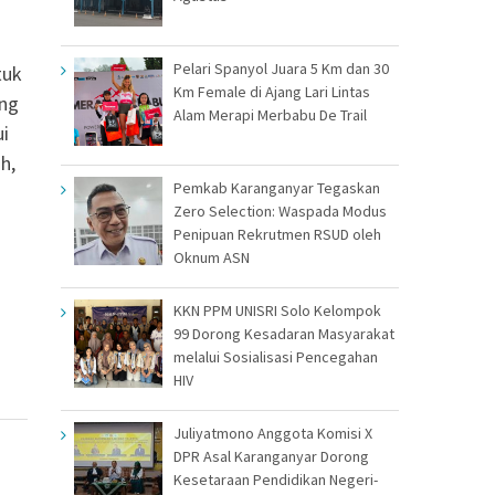
a
Pelari Spanyol Juara 5 Km dan 30
tuk
Km Female di Ajang Lari Lintas
ang
Alam Merapi Merbabu De Trail
ui
h,
Pemkab Karanganyar Tegaskan
Zero Selection: Waspada Modus
Penipuan Rekrutmen RSUD oleh
Oknum ASN
KKN PPM UNISRI Solo Kelompok
99 Dorong Kesadaran Masyarakat
melalui Sosialisasi Pencegahan
HIV
Juliyatmono Anggota Komisi X
DPR Asal Karanganyar Dorong
Kesetaraan Pendidikan Negeri-