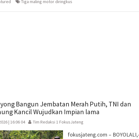
(Membuka
di
atured
Tiga maling motor diringkus
la
di
jendela
jendela
yang
yang
baru)
baru)
yong Bangun Jembatan Merah Putih, TNI dan
ung Kancil Wujudkan Impian lama
026 | 16:06 04
Tim Redaksi 1 FokusJateng
fokusjateng.com – BOYOLALI,