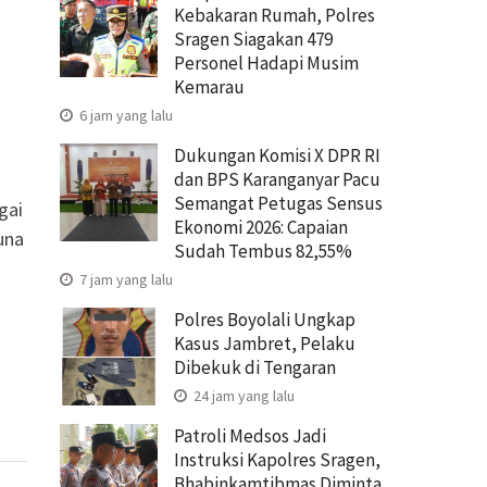
Kebakaran Rumah, Polres
Sragen Siagakan 479
Personel Hadapi Musim
Kemarau
6 jam yang lalu
Dukungan Komisi X DPR RI
dan BPS Karanganyar Pacu
Semangat Petugas Sensus
gai
Ekonomi 2026: Capaian
una
Sudah Tembus 82,55%
7 jam yang lalu
Polres Boyolali Ungkap
Kasus Jambret, Pelaku
Dibekuk di Tengaran
24 jam yang lalu
Patroli Medsos Jadi
Instruksi Kapolres Sragen,
Bhabinkamtibmas Diminta