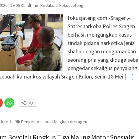
026 | 19:06 31
Tim Redaksi 1 FokusJateng
fokusjateng com -Sragen,–
Satresnarkoba Polres Sragen
berhasil mengungkap kasus
tindak pidana narkotika jenis
shabu dengan mengamankan
seorang pria yang diduga seba
pengedar sekaligus penyalahg
 sebuah kamar kos wilayah Sragen Kulon, Senin 18 Mei
[…]
Klik
Klik
Lagi
untuk
untuk
n
gi
berbagi
berbagi
via
di
embuka
er(Membuka
Google+
WhatsApp(Membuka
(Membuka
di
atured
Pengedar sabu ditangkap di sragen
la
di
jendela
jendela
yang
yang
baru)
baru)
im Boyolali Ringkus Tiga Maling Motor Spesialis