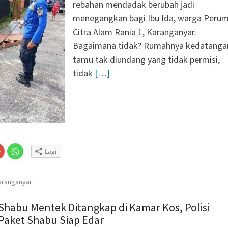
rebahan mendadak berubah jadi
“PEMBUNUH SENYAP”
menegangkan bagi Ibu Ida, warga Peru
A SUKSES GERAKAN
Citra Alam Rania 1, Karanganyar.
PUSKESMAS JENAR
Bagaimana tidak? Rumahnya kedatanga
inggi Karanganyar
tamu tak diundang yang tidak permisi,
uliyatmono Dorong
tidak
[…]
 Masyarakat dan Bidik
jar’
siden Kebakaran
ng SD Negeri 1
i
olaborasi, Teken 19
mi Senilai Rp 20,2
Klik
Klik
Lagi
untuk
untuk
n
gi
berbagi
berbagi
via
di
embuka
er(Membuka
Google+
WhatsApp(Membuka
(Membuka
di
aranganyar
la
di
jendela
jendela
yang
yang
baru)
baru)
Shabu Mentek Ditangkap di Kamar Kos, Polisi
aket Shabu Siap Edar