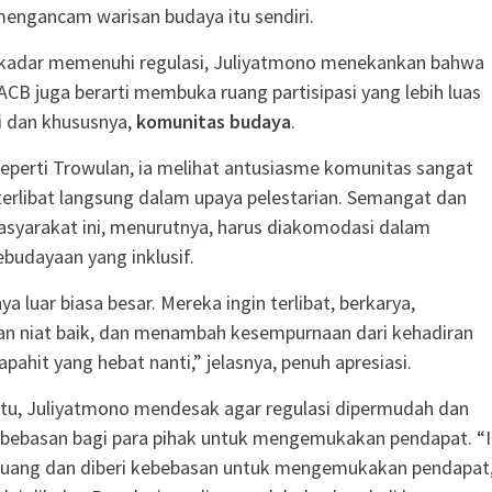
engancam warisan budaya itu sendiri.
sekadar memenuhi regulasi, Juliyatmono menekankan bahwa
CB juga berarti membuka ruang partisipasi yang lebih luas
li dan khususnya,
komunitas budaya
.
eperti Trowulan, ia melihat antusiasme komunitas sangat
terlibat langsung dalam upaya pelestarian. Semangat dan
asyarakat ini, menurutnya, harus diakomodasi dalam
budayaan yang inklusif.
 luar biasa besar. Mereka ingin terlibat, berkarya,
 niat baik, dan menambah kesempurnaan dari kehadiran
ahit yang hebat nanti,” jelasnya, penuh apresiasi.
itu, Juliyatmono mendesak agar regulasi dipermudah dan
ebasan bagi para pihak untuk mengemukakan pendapat. “I
 ruang dan diberi kebebasan untuk mengemukakan pendapat