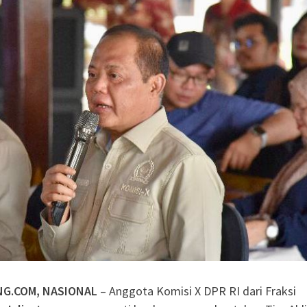
atis untuk Madrasah,
Sudah Kami Hitung
ngatkan Muktamar
yah Utamakan
ul Aisyiyah Pilih 13
e 2026-2030
NG.COM, NASIONAL
– Anggota Komisi X DPR RI dari Fraksi