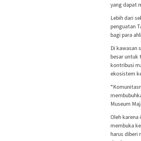
yang dapat m
Lebih dari 
penguatan TA
bagi para ah
Di kawasan s
besar untuk 
kontribusi m
ekosistem ke
“Komunitasnya
membubuhkan
Museum Majap
Oleh karena 
membuka keb
harus diberi