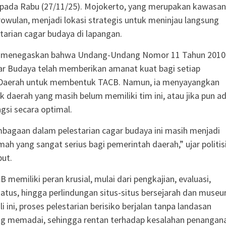
 pada Rabu (27/11/25). Mojokerto, yang merupakan kawasan
rowulan, menjadi lokasi strategis untuk meninjau langsung
starian cagar budaya di lapangan.
 menegaskan bahwa Undang-Undang Nomor 11 Tahun 2010
ar Budaya telah memberikan amanat kuat bagi setiap
Daerah untuk membentuk TACB. Namun, ia menyayangkan
 daerah yang masih belum memiliki tim ini, atau jika pun ad
gsi secara optimal.
bagaan dalam pelestarian cagar budaya ini masih menjadi
mah yang sangat serius bagi pemerintah daerah,” ujar politis
but.
 memiliki peran krusial, mulai dari pengkajian, evaluasi,
atus, hingga perlindungan situs-situs bersejarah dan museu
i ini, proses pelestarian berisiko berjalan tanpa landasan
ng memadai, sehingga rentan terhadap kesalahan penangan