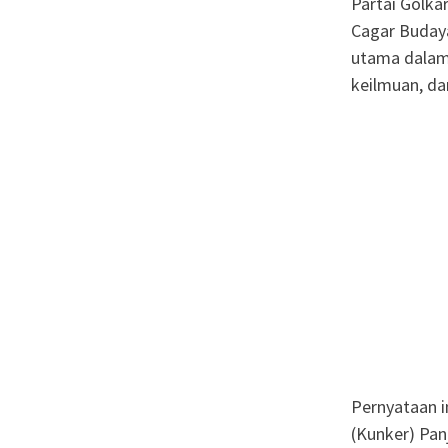
Partai Golka
Cagar Budaya
utama dalam 
keilmuan, da
Pernyataan i
(Kunker) Pan