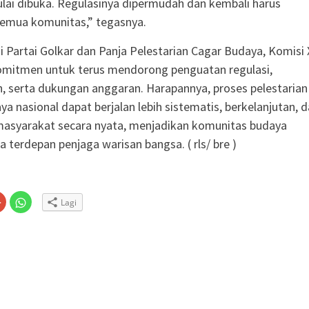
lai dibuka. Regulasinya dipermudah dan kembali harus
semua komunitas,” tegasnya.
si Partai Golkar dan Panja Pelestarian Cagar Budaya, Komisi 
omitmen untuk terus mendorong penguatan regulasi,
 serta dukungan anggaran. Harapannya, proses pelestarian
ya nasional dapat berjalan lebih sistematis, berkelanjutan, 
masyarakat secara nyata, menjadikan komunitas budaya
 terdepan penjaga warisan bangsa. ( rls/ bre )
Klik
Klik
Lagi
untuk
untuk
n
gi
berbagi
berbagi
via
di
embuka
er(Membuka
Google+
WhatsApp(Membuka
(Membuka
di
la
di
jendela
jendela
yang
yang
baru)
baru)