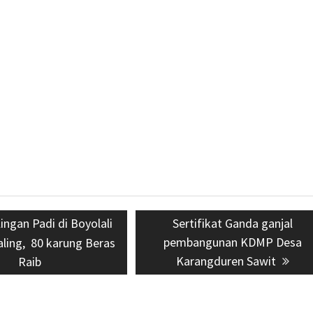
us
ingan Padi di Boyolali
Next
Sertifikat Ganda ganjal
pembangunan KDMP Desa
post:
ling, 80 karung Beras
Karangduren Sawit
Raib