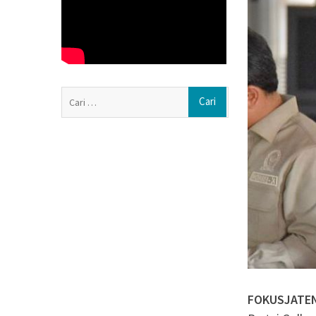
Soal Seragam Gr
Sekda Boyolali: 
Anggarannya
Haedar Nashir I
Nasyiatul Aisyi
Persaudaraan
Cari
Muktamar Nasyiat
untuk:
Formatur Period
FOKUSJATE