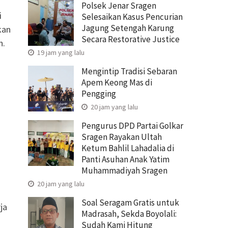
Polsek Jenar Sragen
i
Selesaikan Kasus Pencurian
Jagung Setengah Karung
kan
Secara Restorative Justice
h.
19 jam yang lalu
Mengintip Tradisi Sebaran
Apem Keong Mas di
Pengging
20 jam yang lalu
Pengurus DPD Partai Golkar
Sragen Rayakan Ultah
Ketum Bahlil Lahadalia di
Panti Asuhan Anak Yatim
Muhammadiyah Sragen
20 jam yang lalu
Soal Seragam Gratis untuk
ja
Madrasah, Sekda Boyolali:
Sudah Kami Hitung