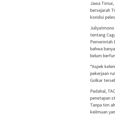
Jawa Timur,
bersejarah T
kondisi pele
Juliyatmono
tentang Cag
Pemerintah 
bahwa banyak
belum berfun
“Aspek kelem
pekerjaan ru
Golkar terse
Padahal, TACB
penetapan st
Tanpa tim ahl
keilmuan ya