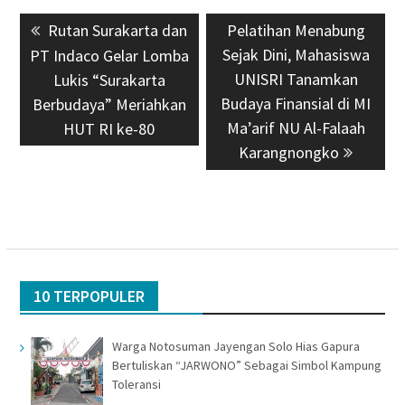
Navigasi
Previous
Rutan Surakarta dan
Next
Pelatihan Menabung
pos
post:
Sejak Dini, Mahasiswa
post:
PT Indaco Gelar Lomba
UNISRI Tanamkan
Lukis “Surakarta
Budaya Finansial di MI
Berbudaya” Meriahkan
Ma’arif NU Al-Falaah
HUT RI ke-80
Karangnongko
10 TERPOPULER
Warga Notosuman Jayengan Solo Hias Gapura
Bertuliskan “JARWONO” Sebagai Simbol Kampung
Toleransi