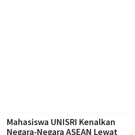
APK Perguruan Tinggi Karanganyar Masih 27,61%,
Juliyatmono Dorong Kampus Turun Ke Masyarakat
dan Bidik Status ‘Kota Pelajar’
NADI JKN, Solusi Menjaga Keaktifan Peserta JKN
Jateng-Kaltim Kolaborasi, Teken 19 Kerja Sama
Ekonomi Senilai Rp 20,2 Triliun
Abimanyu, Bermodal Sewa Laptop Rp 50 Ribu Lolos
Ujian CBT Domisili Kampus UNY
Mahasiswa UNISRI Kenalkan
Negara-Negara ASEAN Lewat