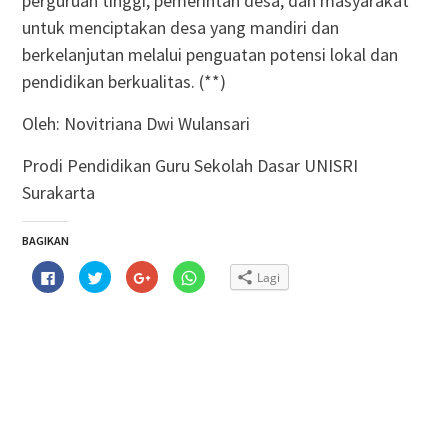
perguruan tinggi, pemerintah desa, dan masyarakat
untuk menciptakan desa yang mandiri dan
berkelanjutan melalui penguatan potensi lokal dan
pendidikan berkualitas. (**)
Oleh: Novitriana Dwi Wulansari
Prodi Pendidikan Guru Sekolah Dasar UNISRI
Surakarta
BAGIKAN
Klik
Klik
Klik
Klik
Lagi
untuk
untuk
untuk
untuk
membagikan
berbagi
berbagi
berbagi
di
pada
via
di
Facebook(Membuka
Twitter(Membuka
Google+
WhatsApp(Membuka
di
di
(Membuka
di
jendela
jendela
di
jendela
yang
yang
jendela
yang
baru)
baru)
yang
baru)
baru)