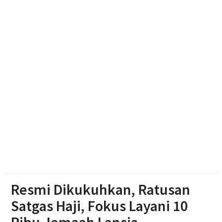
Boyolali: Sudah Kami Hitung Anggarannya
Haedar Nashir Ingatkan Muktamar Nasyiatul
Aisyiyah Utamakan Persaudaraan
Resmi Dikukuhkan, Ratusan
Satgas Haji, Fokus Layani 10