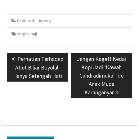
Featured
,
Jateng
satgas haji
Navigasi
Previous
Perhatian Terhadap
Next
Jangan Kaget! Kedai
pos
post:
post:
Kopi Jadi ‘Kawah
Atlet Biliar Boyolali
Candradimuka’ Ide
Hanya Setengah Hati
Anak Muda
Karanganyar