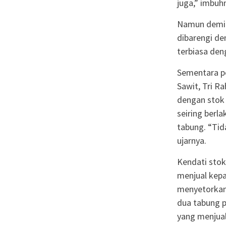
juga,” imbuh
Namun demiki
dibarengi d
terbiasa deng
Sementara p
Sawit, Tri R
dengan stok 
seiring berl
tabung. “Tid
ujarnya.
Kendati stok
menjual kepa
menyetorkan
dua tabung p
yang menjual 