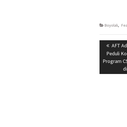
Boyolali
,
Fe
Navigasi
Previo
AFT Ad
pos
post:
Peduli Ko
Program CS
d