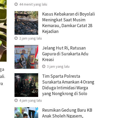
44 menit yang lalu
Kasus Kebakaran di Boyolali
Meningkat Saat Musim
Kemarau, Damkar Catat 28
Kejadian
2 jam yang lalu
Jelang Hut Ri, Ratusan
Gapura di Surakarta Adu
Kreasi
3 jam yang lalu
rga
Tim Sparta Polresta
li.
Surakarta Amankan 4 Orang
ya
Diduga Intimidasi Warga
yang Nongkrong di Solo
4 jam yang lalu
Resmikan Gedung Baru KB
Anak Sholeh Ngasem,