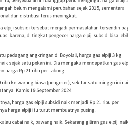
n itu, penyesuaian ini dianggap perlu mengingat harga elpiji 
Tengah belum mengalami perubahan sejak 2015, sementara
ional dan distribusi terus meningkat.
a elpiji subsidi tersebut menjadi permasalahan tersendiri ba
as. karena, di tingkat pengecer harga elpiji subsidi bisa lebi
tu pedagang angkringan di Boyolali, harga gas elpiji 3 kg
naik sejak satu pekan ini. Dia mengaku mendapatkan gas elpi
an harga Rp 21 ribu per tabung.
 ribu ke warung biasa (pengecer), sekitar satu minggu ini na
katanya. Kamis 19 September 2024.
jutnya, harga gas elpiji subsidi naik menjadi Rp 21 ribu per
nya harga elpiji itu turut membuatnya pusing.
lau cabai naik, bawang naik. Sekarang giliran gas elpiji nai