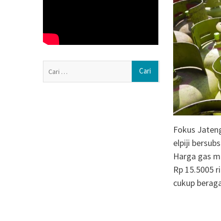
Memburu Pedaga
Berbagi Rezeki
Lebih dari Sekad
Bagaimana Kara
2026 Menghidup
Warga
Cari
untuk:
Fokus Jateng
elpiji bersu
Harga gas me
Rp 15.5005 r
cukup berag