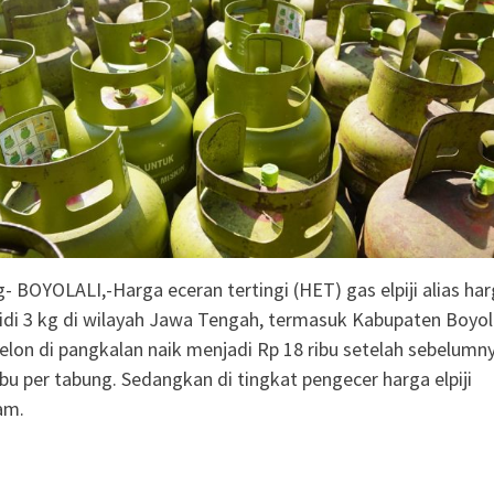
ng Kecil untuk
ar Panggung Juara:
nganyar Mencari Bakat
kan Seni dan Ekonomi
- BOYOLALI,-Harga eceran tertingi (HET) gas elpiji alias ha
bsidi 3 kg di wilayah Jawa Tengah, termasuk Kabupaten Boyola
lon di pangkalan naik menjadi Rp 18 ribu setelah sebelumn
ibu per tabung. Sedangkan di tingkat pengecer harga elpiji
am.