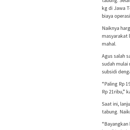
tabung. Selai
kg di Jawa 
biaya operas
Naiknya harg
masyarakat lu
mahal.
Agus salah sa
sudah mulai 
subsidi deng
“Paling Rp 19
Rp 21ribu,” 
Saat ini, lan
tabung. Naik
“Bayangkan ka