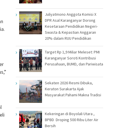
Juliyatmono Anggota Komisi X
DPR Asal Karanganyar Dorong
an
Kesetaraan Pendidikan Negeri-
ia.
Swasta & Kepastian Anggaran
20% dalam RUU Pendidikan
Target Rp 1,9 Miliar Meleset: PMI
Karanganyar Soroti Kontribusi
er
Perusahaan, BUMD, dan Pariwisata
s,”
Sekaten 2026 Resmi Dibuka,
Keraton Surakarta Ajak
Masyarakat Pahami Makna Tradisi
l
Kekeringan di Boyolali Utara ,
eli
BPBD Droping 500 Ribu Liter Air
Bersih