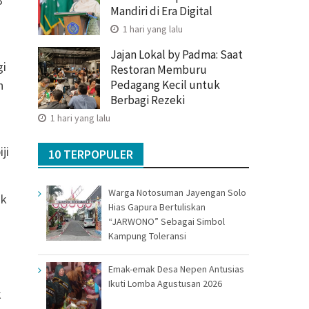
3
Mandiri di Era Digital
1 hari yang lalu
Jajan Lokal by Padma: Saat
gi
Restoran Memburu
Pedagang Kecil untuk
h
Berbagi Rezeki
1 hari yang lalu
ji
10 TERPOPULER
Warga Notosuman Jayengan Solo
ik
Hias Gapura Bertuliskan
“JARWONO” Sebagai Simbol
Kampung Toleransi
Emak-emak Desa Nepen Antusias
Ikuti Lomba Agustusan 2026
k