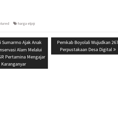
atured
harga elpiji
us
i Sumarmo Ajak Anak
Next
Pemkab Boyolali Wujudkan 26
post:
Perpustakaan Desa Digital
nservasi Alam Melalui
R Pertamina Mengajar
i Karanganyar