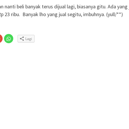
 nanti beli banyak terus dijual lagi, biasanya gitu. Ada yang 
p 23 ribu. Banyak lho yang jual segitu, imbuhnya. (yull/**)
Klik
Klik
Lagi
untuk
untuk
n
gi
berbagi
berbagi
via
di
embuka
er(Membuka
Google+
WhatsApp(Membuka
(Membuka
di
la
di
jendela
jendela
yang
yang
baru)
baru)