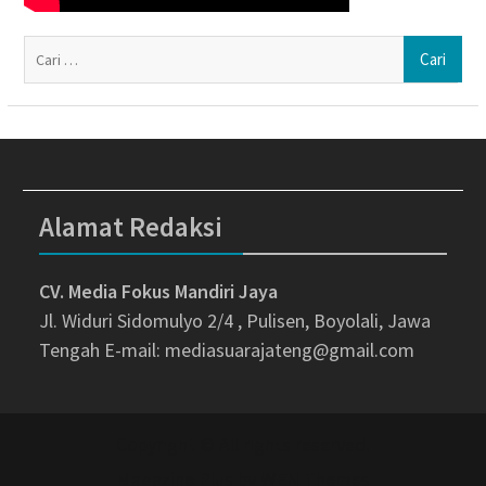
Ca
un
Alamat Redaksi
CV. Media Fokus Mandiri Jaya
Jl. Widuri Sidomulyo 2/4 , Pulisen, Boyolali, Jawa
Tengah
E-mail: mediasuarajateng@gmail.com
Copyright © All rights reserved.
Magazine Plus by
WEN Themes