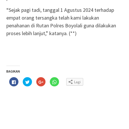
“Sejak pagi tadi, tanggal 1 Agustus 2024 terhadap
empat orang tersangka telah kami lakukan
penahanan di Rutan Polres Boyolali guna dilakukan
proses lebih lanjut,” katanya. (**)
BAGIKAN
Klik
Klik
Klik
Klik
Lagi
untuk
untuk
untuk
untuk
membagikan
berbagi
berbagi
berbagi
di
pada
via
di
Facebook(Membuka
Twitter(Membuka
Google+
WhatsApp(Membuka
di
di
(Membuka
di
jendela
jendela
di
jendela
yang
yang
jendela
yang
baru)
baru)
yang
baru)
baru)