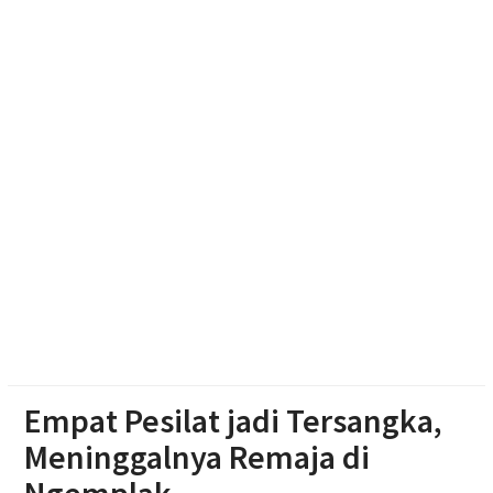
Dua Pria Asal Grobogan Ditangkap Saat Hendak
Edarkan Narkoba di Boyolali
Diduga Karena Lapuk, Rumah Warga Sambi Roboh.
Bhabinkamtibmas Gotong Royong, Salurkan
Bantuan
Empat Pesilat jadi Tersangka,
Meninggalnya Remaja di