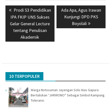
Navigasi
Previous
Prodi S3 Pendidikan
Next
Ada Apa, Agus Irawan
pos
post:
post:
Kunjungi DPD PKS
IPA FKIP UNS Sukses
Boyolali
Gelar General Lecture
tentang Penulisan
Akademik
10 TERPOPULER
Warga Notosuman Jayengan Solo Hias Gapura
Bertuliskan “JARWONO” Sebagai Simbol Kampung
Toleransi