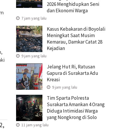
2026 Menghidupkan Seni
dan Ekonomi Warga
am
7 jam yang lalu
Kasus Kebakaran di Boyolali
Meningkat Saat Musim
Kemarau, Damkar Catat 28
Kejadian
n,
9 jam yang lalu
aki
Jelang Hut Ri, Ratusan
Gapura di Surakarta Adu
Kreasi
9 jam yang lalu
Tim Sparta Polresta
Surakarta Amankan 4 Orang
Diduga Intimidasi Warga
yang Nongkrong di Solo
2,
11 jam yang lalu