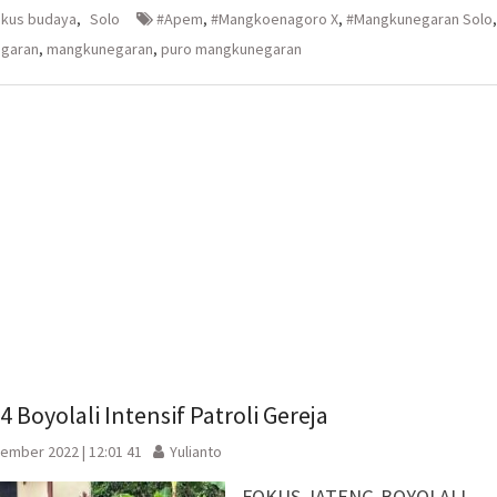
embuka
er(Membuka
Google+
WhatsApp(Membuka
(Membuka
di
okus budaya
,
Solo
#Apem
,
#Mangkoenagoro X
,
#Mangkunegaran Solo
,
la
di
jendela
jendela
yang
egaran
,
mangkunegaran
,
puro mangkunegaran
yang
baru)
baru)
 Boyolali Intensif Patroli Gereja
ember 2022 | 12:01 41
Yulianto
FOKUS JATENG-BOYOLALI-