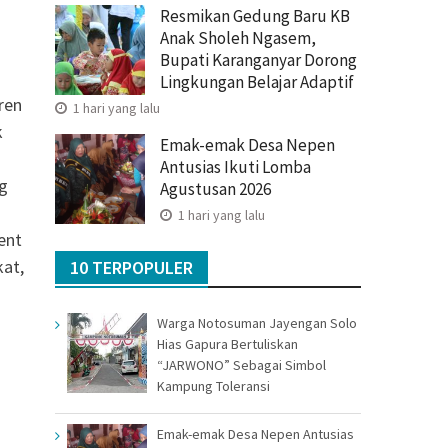
Resmikan Gedung Baru KB
Anak Sholeh Ngasem,
Bupati Karanganyar Dorong
Lingkungan Belajar Adaptif
ren
1 hari yang lalu
k
Emak-emak Desa Nepen
Antusias Ikuti Lomba
ng
Agustusan 2026
1 hari yang lalu
ent
kat,
10 TERPOPULER
Warga Notosuman Jayengan Solo
Hias Gapura Bertuliskan
“JARWONO” Sebagai Simbol
Kampung Toleransi
Emak-emak Desa Nepen Antusias