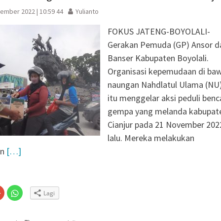
ember 2022 | 10:59 44
Yulianto
FOKUS JATENG-BOYOLALI-
Gerakan Pemuda (GP) Ansor d
Banser Kabupaten Boyolali.
Organisasi kepemudaan di ba
naungan Nahdlatul Ulama (NU
itu menggelar aksi peduli ben
gempa yang melanda kabupat
Cianjur pada 21 November 202
lalu. Mereka melakukan
an
[…]
Klik
Klik
Lagi
untuk
untuk
n
gi
berbagi
berbagi
via
di
embuka
er(Membuka
Google+
WhatsApp(Membuka
(Membuka
di