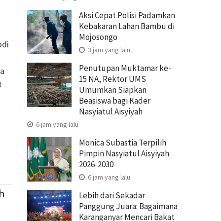
Aksi Cepat Polisi Padamkan
Kebakaran Lahan Bambu di
Mojosongo
odi
3 jam yang lalu
Penutupan Muktamar ke-
wa
15 NA, Rektor UMS
t
Umumkan Siapkan
Beasiswa bagi Kader
Nasyiatul Aisyiyah
6 jam yang lalu
Monica Subastia Terpilih
Pimpin Nasyiatul Aisyiyah
2026-2030
6 jam yang lalu
h
Lebih dari Sekadar
Panggung Juara: Bagaimana
Karanganyar Mencari Bakat