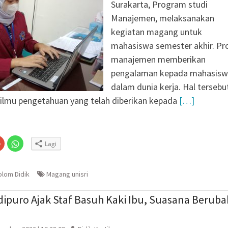
Surakarta, Program studi
 Karanganyar Dorong
Manajemen, melaksanakan
jar Adaptif
Nepen Antusias Ikuti
kegiatan magang untuk
n 2026
mahasiswa semester akhir. Pr
nding dan Digital
manajemen memberikan
melalui Desain
pengalaman kepada mahasis
nner
dalam dunia kerja. Hal tersebu
 ilmu pengetahuan yang telah diberikan kepada
[…]
Klik
Klik
Lagi
untuk
untuk
n
gi
berbagi
berbagi
via
di
embuka
er(Membuka
Google+
WhatsApp(Membuka
(Membuka
di
olom Didik
Magang unisri
la
di
jendela
jendela
yang
yang
baru)
baru)
dipuro Ajak Staf Basuh Kaki Ibu, Suasana Beruba