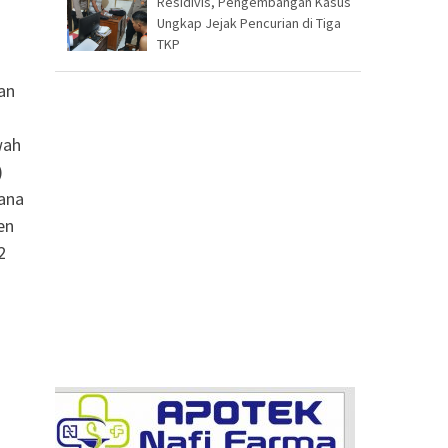
Residivis, Pengembangan Kasus
Ungkap Jejak Pencurian di Tiga
TKP
an
wah
)
cana
en
2