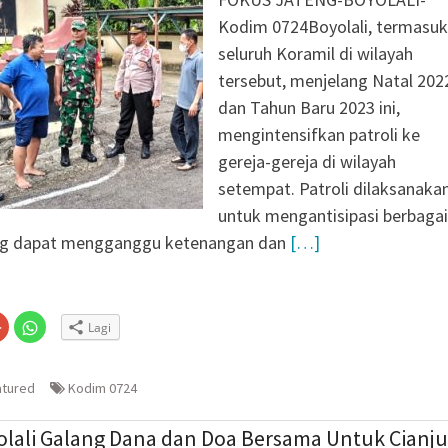
Kodim 0724Boyolali, termasuk
seluruh Koramil di wilayah
tersebut, menjelang Natal 202
dan Tahun Baru 2023 ini,
mengintensifkan patroli ke
gereja-gereja di wilayah
setempat. Patroli dilaksanaka
untuk mengantisipasi berbagai
ng dapat mengganggu ketenangan dan
[…]
Klik
Klik
Lagi
untuk
untuk
n
gi
berbagi
berbagi
via
di
embuka
er(Membuka
Google+
WhatsApp(Membuka
(Membuka
di
atured
Kodim 0724
la
di
jendela
jendela
yang
yang
baru)
baru)
olali Galang Dana dan Doa Bersama Untuk Cianju