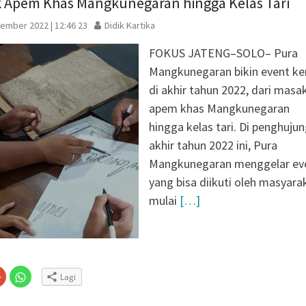
k Apem Khas Mangkunegaran hingga Kelas Tari
ember 2022 | 12:46 23
Didik Kartika
FOKUS JATENG–SOLO– Pura
Mangkunegaran bikin event ke
di akhir tahun 2022, dari masa
apem khas Mangkunegaran
hingga kelas tari. Di penghuju
akhir tahun 2022 ini, Pura
Mangkunegaran menggelar ev
yang bisa diikuti oleh masyara
mulai
[…]
Klik
Klik
Lagi
untuk
untuk
n
gi
berbagi
berbagi
via
di