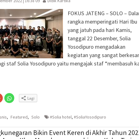
ember 2022 | 16:38 09
Didik Kartika
FOKUS JATENG – SOLO – Dal
rangka memperingati Hari Ibu
yang jatuh pada hari Kamis,
tanggal 22 Desember, Solia
Yosodipuro mengadakan
kegiatan yang sangat berkesa
gi staf Solia Yosodipuro yaitu mengajak staf “membasuh k
Klik
Klik
Lagi
untuk
untuk
n
gi
berbagi
berbagi
via
di
embuka
er(Membuka
Google+
WhatsApp(Membuka
(Membuka
di
snis
,
Featured
,
Solo
#Solia hotel
,
#SoliaYosodipuro
la
di
jendela
jendela
yang
yang
baru)
baru)
kunegaran Bikin Event Keren di Akhir Tahun 202