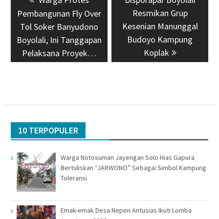
pos
post:
post:
Resmikan Grup
Pembangunan Fly Over
Kesenian Manunggal
Tol Soker Banyudono
Budoyo Kampung
Boyolali, Ini Tanggapan
Koplak
Pelaksana Proyek…
10 TERPOPULER
Warga Notosuman Jayengan Solo Hias Gapura
Bertuliskan “JARWONO” Sebagai Simbol Kampung
Toleransi
Emak-emak Desa Nepen Antusias Ikuti Lomba