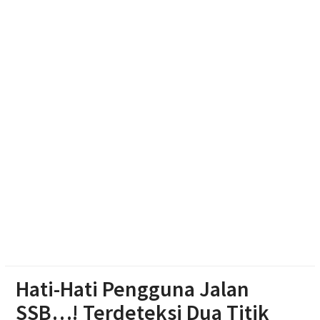
Adaptif
Emak-emak Desa Nepen Antusias Ikuti Lomba
Agustusan 2026
Muktamar Nasyiatul Aisyiyah Pilih 13 Formatur
Periode 2026-2030
Hati-Hati Pengguna Jalan
SSB…! Terdeteksi Dua Titik