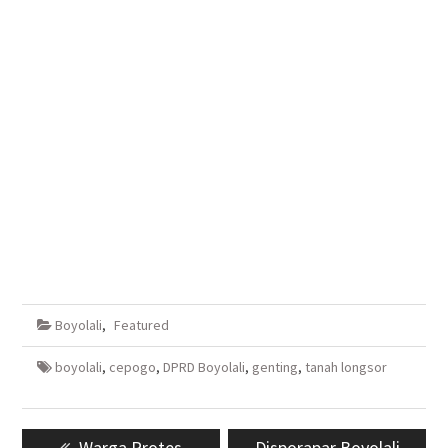
Boyolali
,
Featured
boyolali
,
cepogo
,
DPRD Boyolali
,
genting
,
tanah longsor
Navigasi
Previous
Warga Protes
Next
Disporapar Boyolali