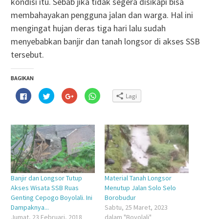
kondisi itu. Sebab jika tidak segera disikapi bisa
membahayakan pengguna jalan dan warga. Hal ini
mengingat hujan deras tiga hari lalu sudah
menyebabkan banjir dan tanah longsor di akses SSB
tersebut.
BAGIKAN
Klik
Klik
Klik
Klik
Lagi
untuk
untuk
untuk
untuk
membagikan
berbagi
berbagi
berbagi
di
pada
via
di
Facebook(Membuka
Twitter(Membuka
Google+
WhatsApp(Membuka
di
di
(Membuka
di
jendela
jendela
di
jendela
yang
yang
jendela
yang
baru)
baru)
yang
baru)
baru)
Banjir dan Longsor Tutup
Material Tanah Longsor
Akses Wisata SSB Ruas
Menutup Jalan Solo Selo
Genting Cepogo Boyolali. Ini
Borobudur
Dampaknya...
Sabtu, 25 Maret, 2023
Jumat, 23 Februari, 2018
dalam "Boyolali"